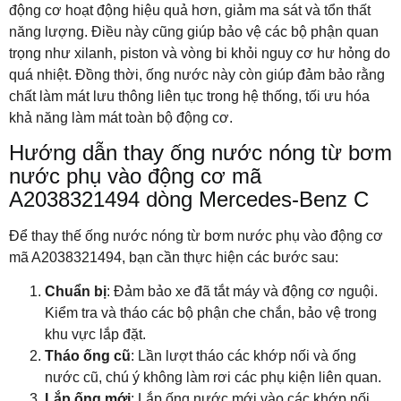
động cơ hoạt động hiệu quả hơn, giảm ma sát và tổn thất
năng lượng. Điều này cũng giúp bảo vệ các bộ phận quan
trọng như xilanh, piston và vòng bi khỏi nguy cơ hư hỏng do
quá nhiệt. Đồng thời, ống nước này còn giúp đảm bảo rằng
chất làm mát lưu thông liên tục trong hệ thống, tối ưu hóa
khả năng làm mát toàn bộ động cơ.
Hướng dẫn thay ống nước nóng từ bơm
nước phụ vào động cơ mã
A2038321494 dòng Mercedes-Benz C
Để thay thế ống nước nóng từ bơm nước phụ vào động cơ
mã A2038321494, bạn cần thực hiện các bước sau:
Chuẩn bị
: Đảm bảo xe đã tắt máy và động cơ nguội.
Kiểm tra và tháo các bộ phận che chắn, bảo vệ trong
khu vực lắp đặt.
Tháo ống cũ
: Lần lượt tháo các khớp nối và ống
nước cũ, chú ý không làm rơi các phụ kiện liên quan.
Lắp ống mới
: Lắp ống nước mới vào các khớp nối