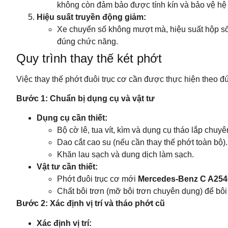
không còn đảm bảo được tính kín và bảo vệ hệ
Hiệu suất truyền động giảm:
Xe chuyển số không mượt mà, hiệu suất hộp số 
đúng chức năng.
Quy trình thay thế két phớt
Việc thay thế phớt đuôi trục cơ cần được thực hiện theo đú
Bước 1: Chuẩn bị dụng cụ và vật tư
Dụng cụ cần thiết:
Bộ cờ lê, tua vít, kìm và dụng cụ tháo lắp chuy
Dao cắt cao su (nếu cần thay thế phớt toàn bộ).
Khăn lau sạch và dung dịch làm sạch.
Vật tư cần thiết:
Phớt đuôi trục cơ mới
Mercedes‑Benz C A25
Chất bôi trơn (mỡ bôi trơn chuyên dụng) để bôi 
Bước 2: Xác định vị trí và tháo phớt cũ
Xác định vị trí: