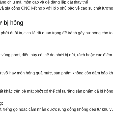
ăng chịu mài mòn cao và dễ dàng lắp đặt thay thế
 gia công CNC kết hợp với lớp phủ bảo vệ cao su chất lượng
ơ bị hỏng
phớt đuôi trục cơ là rất quan trọng để tránh gây hư hỏng cho t
ừ vùng phớt, điều này có thể do phớt bị nứt, rách hoặc các điể
nứt vỡ hay mòn hỏng quá mức, sản phẩm không còn đảm bảo khả 
chất khác trên bề mặt phớt có thể chỉ ra rằng sản phẩm đã bị 
g:
ít, tiếng gõ hoặc cảm nhận được rung động không đều từ khu vực