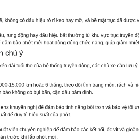
, không có dấu hiệu rò rỉ keo hay mỡ, và bề mặt trục đã được v
u, rung động hay dấu hiệu bất thường từ khu vực trục truyền đ
ể đảm bảo phớt mới hoạt động đúng chức năng, giúp giảm nhiệt
n chú ý
éo dài tuổi thọ của hệ thống truyền động, các chủ xe cần lưu ý
.000-15.000 km hoặc 6 tháng, theo dõi tình trạng mòn, rách và hi
m bảo không có bụi bẩn, cặn dầu bám dính.
nz khuyến nghị để đảm bảo tính năng bôi trơn và bảo vệ tối ưu
ất để duy trì hiệu suất của phớt.
uật viên chuyên nghiệp để đảm bảo các kết nối, ốc vít và gioăng
n trước khi lắp phớt mới.