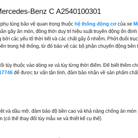
ơ Mercedes-Benz C A2540100301
 phụ tùng bảo vệ quan trọng thuộc
hệ thống động cơ
của xe
M
hân gây ăn mòn, đồng thời duy trì hiệu suất truyền động ổn định
 bởi các yếu tố thời tiết và các chất gây ô nhiễm. Phớt đuôi t
 trong hệ thống, từ đó bảo vệ các bộ phận chuyển động bên tro
ổi tùy thuộc vào dòng xe và tùy từng thời điểm. Để biết thêm chi
17746
để được tư vấn tận tình, đảm bảo nhận về sản phẩm chất 
iệt và dầu mỡ, đảm bảo độ bền cao và khả năng chống ăn mòn
(có thể thay đổi tùy mẫu xe và thiết kế cụ thể)