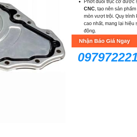
Phớt đuôi trục cơ được
CNC
, tạo nên sản phẩm
mòn vượt trội. Quy trìn
cao nhất, mang lại hiệu 
động.
Nhận Báo Giá Ngay
09797222