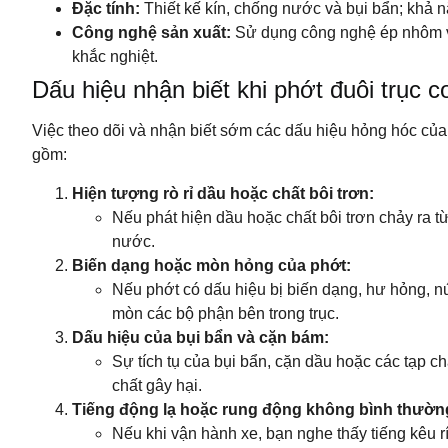
Đặc tính:
Thiết kế kín, chống nước và bụi bẩn; khả n
Công nghệ sản xuất:
Sử dụng công nghệ ép nhôm và
khắc nghiệt.
Dấu hiệu nhận biết khi phớt đuôi trục c
Việc theo dõi và nhận biết sớm các dấu hiệu hỏng hóc của 
gồm:
Hiện tượng rò rỉ dầu hoặc chất bôi trơn:
Nếu phát hiện dầu hoặc chất bôi trơn chảy ra t
nước.
Biến dạng hoặc mòn hỏng của phớt:
Nếu phớt có dấu hiệu bị biến dạng, hư hỏng, 
mòn các bộ phận bên trong trục.
Dấu hiệu của bụi bẩn và cặn bám:
Sự tích tụ của bụi bẩn, cặn dầu hoặc các tạp 
chất gây hại.
Tiếng động lạ hoặc rung động không bình thườn
Nếu khi vận hành xe, bạn nghe thấy tiếng kêu r