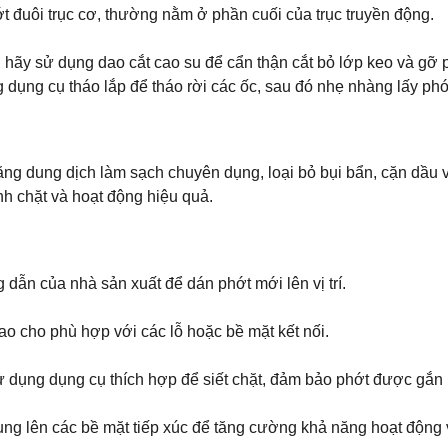
 đuôi trục cơ, thường nằm ở phần cuối của trục truyền động.
hãy sử dụng dao cắt cao su để cẩn thận cắt bỏ lớp keo và gỡ p
dụng cụ tháo lắp để tháo rời các ốc, sau đó nhẹ nhàng lấy phớt 
ằng dung dịch làm sạch chuyên dụng, loại bỏ bụi bẩn, cặn dầu 
h chặt và hoạt động hiệu quả.
ẫn của nhà sản xuất để dán phớt mới lên vị trí.
sao cho phù hợp với các lỗ hoặc bề mặt kết nối.
ử dụng dụng cụ thích hợp để siết chặt, đảm bảo phớt được gắn kế
dụng lên các bề mặt tiếp xúc để tăng cường khả năng hoạt động 