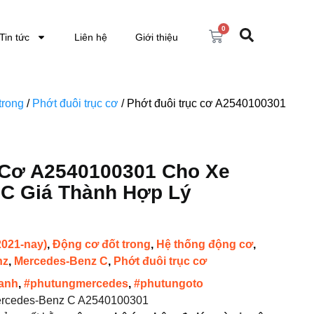
0
Tin tức
Liên hệ
Giới thiệu
trong
/
Phớt đuôi trục cơ
/ Phớt đuôi trục cơ A2540100301
 Cơ A2540100301 Cho Xe
C Giá Thành Hợp Lý
2021-nay)
,
Động cơ đốt trong
,
Hệ thống động cơ
,
nz
,
Mercedes-Benz C
,
Phớt đuôi trục cơ
anh
,
#phutungmercedes
,
#phutungoto
Mercedes-Benz C A2540100301