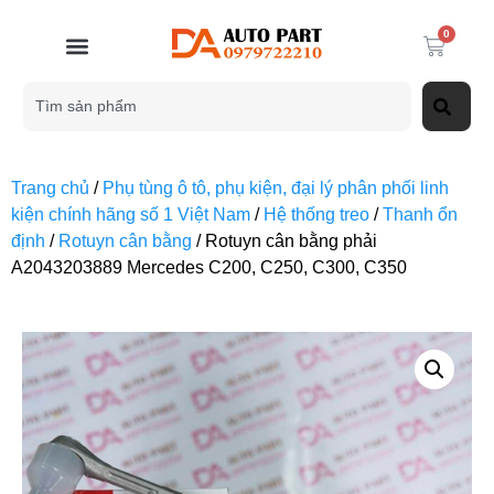
0
Trang chủ
/
Phụ tùng ô tô, phụ kiện, đại lý phân phối linh
kiện chính hãng số 1 Việt Nam
/
Hệ thống treo
/
Thanh ổn
định
/
Rotuyn cân bằng
/ Rotuyn cân bằng phải
A2043203889 Mercedes C200, C250, C300, C350