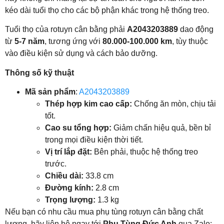
kéo dài tuổi thọ cho các bộ phận khác trong hệ thống treo.
Tuổi thọ của rotuyn cân bằng phải
A2043203889
dao động
từ
5-7 năm
, tương ứng với
80.000-100.000 km
, tùy thuộc
vào điều kiện sử dụng và cách bảo dưỡng.
Thông số kỹ thuật
Mã sản phẩm
:
A2043203889
Thép hợp kim cao cấp:
Chống ăn mòn, chịu tải
tốt.
Cao su tổng hợp:
Giảm chấn hiệu quả, bền bỉ
trong mọi điều kiện thời tiết.
Vị trí lắp đặt:
Bên phải, thuộc hệ thống treo
trước.
Chiều dài:
33.8 cm
Đường kính:
2.8 cm
Trọng lượng:
1.3 kg
Nếu bạn có nhu cầu mua phụ tùng rotuyn cân bằng chất
lượng, hãy liên hệ ngay tới
Phụ Tùng Đức Anh
qua Zalo: