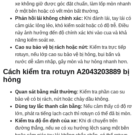
xe không giữ được góc đặt chuẩn, làm lốp mòn nhanh
ở một bên hoặc có vết mòn bất thường.
Phản hồi lái không chính xác:
Khi đánh lái, tay lái có
cảm giác lỏng lẻo, khó kiểm soát hoặc có độ trễ. Điều
này ảnh hưởng đến độ chính xác khi vào cua và khả
năng kiểm soát xe.
Cao su bảo vệ bị rách hoặc nứt:
Kiểm tra trực tiếp
rotuyn, nếu lớp cao su bảo vệ bị hỏng, bụi bẩn và
nước dễ xâm nhập, gây mòn và hư hỏng nhanh hơn.
Cách kiểm tra rotuyn A2043203889 bị
hỏng
Quan sát bằng mắt thường:
Kiểm tra phần cao su
bảo vệ có bị rách, nứt hoặc chảy dầu không.
Dùng tay lắc thanh cân bằng:
Nếu cảm thấy có độ rơ
lớn, phát ra tiếng lạch cạch thì rotuyn có thể đã bị mòn.
Kiểm tra độ ổn định của xe:
Khi di chuyển trên
đường thẳng, nếu xe có xu hướng lệch sang một bên