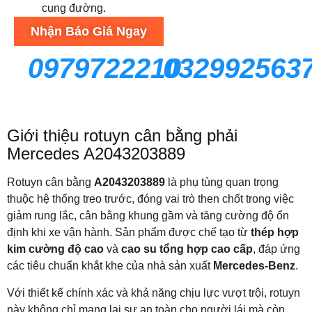
cung đường.
Nhận Báo Giá Ngay
0979722210
032992563
Giới thiệu rotuyn cân bằng phải
Mercedes A2043203889
Rotuyn cân bằng
A2043203889
là phụ tùng quan trọng
thuộc hệ thống treo trước, đóng vai trò then chốt trong việc
giảm rung lắc, cân bằng khung gầm và tăng cường độ ổn
định khi xe vận hành. Sản phẩm được chế tạo từ
thép hợp
kim cường độ cao
và
cao su tổng hợp cao cấp
, đáp ứng
các tiêu chuẩn khắt khe của nhà sản xuất
Mercedes-Benz
.
Với thiết kế chính xác và khả năng chịu lực vượt trội, rotuyn
này không chỉ mang lại sự an toàn cho người lái mà còn