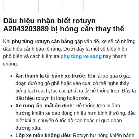
Dấu hiệu nhận biết rotuyn
A2043203889 bị hỏng cần thay thế
Khi
phụ tùng rotuyn cân bằng
gặp vấn đề, xe sẽ có những
dấu hiệu cảnh báo rõ ràng. Dưới đây là một số biểu hiện
phổ biến và cách kiểm tra
phụ tùng xe sang
này nhanh
chóng:
Âm thanh lạ từ bánh xe trước:
Khi lái xe qua ổ gà,
đoạn đường gồ ghề hoặc vào cua, có thể nghe thấy
tiếng lạch cạch, lục cục phát ra từ hệ thống treo. Đây là
dấu hiệu rotuyn bị lỏng hoặc mòn.
Xe rung lắc, mất ổn định:
Hệ thống treo bị ảnh
hưởng khiến xe dao động nhiều hơn bình thường, đặc
biệt khi di chuyển ở tốc độ cao hoặc đi qua đoạn
đường xấu.
Lốp xe mòn không đều:
Rotuyn hư hỏng khiến bánh