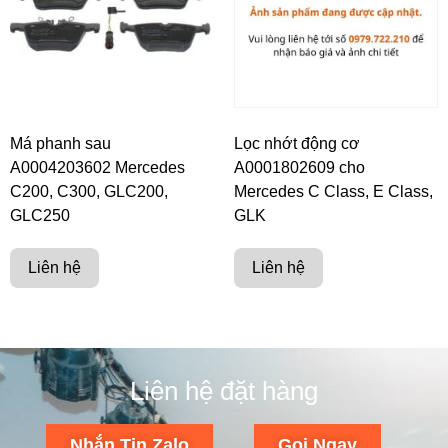
Má phanh sau
Lọc nhớt động cơ
A0004203602 Mercedes
A0001802609 cho
C200, C300, GLC200,
Mercedes C Class, E Class,
GLC250
GLK
Liên hệ
Liên hệ
Liên hệ đặt hàng
Nhắn Tin Zalo
Gọi Ngay