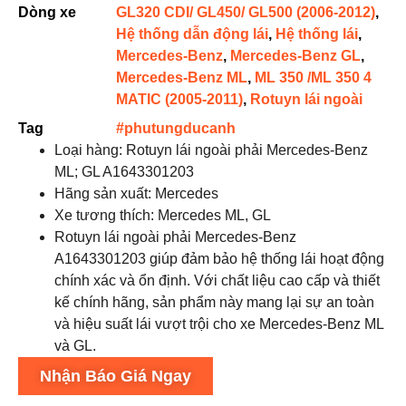
Dòng xe
GL320 CDI/ GL450/ GL500 (2006-2012)
,
Hệ thống dẫn động lái
,
Hệ thống lái
,
Mercedes-Benz
,
Mercedes-Benz GL
,
Mercedes-Benz ML
,
ML 350 /ML 350 4
MATIC (2005-2011)
,
Rotuyn lái ngoài
Tag
#phutungducanh
Loại hàng: Rotuyn lái ngoài phải Mercedes-Benz
ML; GL A1643301203
Hãng sản xuất: Mercedes
Xe tương thích: Mercedes ML, GL
Rotuyn lái ngoài phải Mercedes-Benz
A1643301203 giúp đảm bảo hệ thống lái hoạt động
chính xác và ổn định. Với chất liệu cao cấp và thiết
kế chính hãng, sản phẩm này mang lại sự an toàn
và hiệu suất lái vượt trội cho xe Mercedes-Benz ML
và GL.
Nhận Báo Giá Ngay