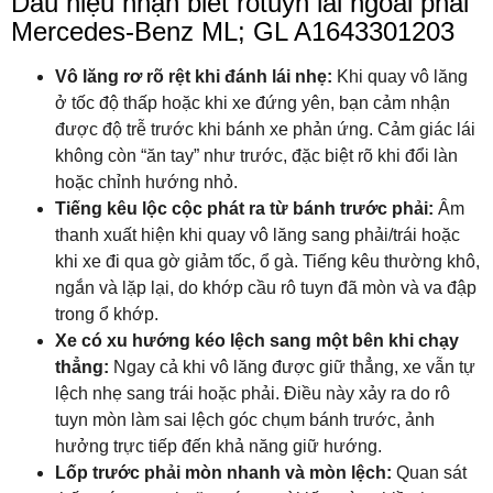
Dấu hiệu nhận biết rotuyn lái ngoài phải
Mercedes-Benz ML; GL A1643301203
Vô lăng rơ rõ rệt khi đánh lái nhẹ:
Khi quay vô lăng
ở tốc độ thấp hoặc khi xe đứng yên, bạn cảm nhận
được độ trễ trước khi bánh xe phản ứng. Cảm giác lái
không còn “ăn tay” như trước, đặc biệt rõ khi đổi làn
hoặc chỉnh hướng nhỏ.
Tiếng kêu lộc cộc phát ra từ bánh trước phải:
Âm
thanh xuất hiện khi quay vô lăng sang phải/trái hoặc
khi xe đi qua gờ giảm tốc, ổ gà. Tiếng kêu thường khô,
ngắn và lặp lại, do khớp cầu rô tuyn đã mòn và va đập
trong ổ khớp.
Xe có xu hướng kéo lệch sang một bên khi chạy
thẳng:
Ngay cả khi vô lăng được giữ thẳng, xe vẫn tự
lệch nhẹ sang trái hoặc phải. Điều này xảy ra do rô
tuyn mòn làm sai lệch góc chụm bánh trước, ảnh
hưởng trực tiếp đến khả năng giữ hướng.
Lốp trước phải mòn nhanh và mòn lệch:
Quan sát