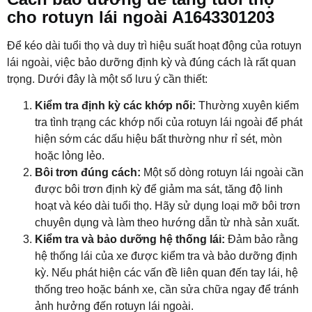
cho rotuyn lái ngoài A1643301203
Để kéo dài tuổi thọ và duy trì hiệu suất hoạt động của rotuyn
lái ngoài, việc bảo dưỡng định kỳ và đúng cách là rất quan
trọng. Dưới đây là một số lưu ý cần thiết:
Kiểm tra định kỳ các khớp nối:
Thường xuyên kiểm
tra tình trạng các khớp nối của rotuyn lái ngoài để phát
hiện sớm các dấu hiệu bất thường như rỉ sét, mòn
hoặc lỏng lẻo.
Bôi trơn đúng cách:
Một số dòng rotuyn lái ngoài cần
được bôi trơn định kỳ để giảm ma sát, tăng độ linh
hoạt và kéo dài tuổi thọ. Hãy sử dụng loại mỡ bôi trơn
chuyên dụng và làm theo hướng dẫn từ nhà sản xuất.
Kiểm tra và bảo dưỡng hệ thống lái:
Đảm bảo rằng
hệ thống lái của xe được kiểm tra và bảo dưỡng định
kỳ. Nếu phát hiện các vấn đề liên quan đến tay lái, hệ
thống treo hoặc bánh xe, cần sửa chữa ngay để tránh
ảnh hưởng đến rotuyn lái ngoài.