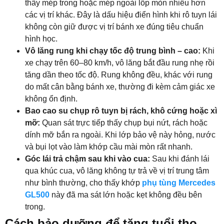
thấy mép trong hoặc mép ngoài lốp mòn nhiều hơn
các vị trí khác. Đây là dấu hiệu điển hình khi rô tuyn lái
không còn giữ được vị trí bánh xe đúng tiêu chuẩn
hình học.
Vô lăng rung khi chạy tốc độ trung bình – cao:
Khi
xe chạy trên 60–80 km/h, vô lăng bắt đầu rung nhẹ rồi
tăng dần theo tốc độ. Rung không đều, khác với rung
do mất cân bằng bánh xe, thường đi kèm cảm giác xe
không ổn định.
Bao cao su chụp rô tuyn bị rách, khô cứng hoặc xì
mỡ:
Quan sát trực tiếp thấy chụp bụi nứt, rách hoặc
dính mỡ bắn ra ngoài. Khi lớp bảo vệ này hỏng, nước
và bụi lọt vào làm khớp cầu mài mòn rất nhanh.
Góc lái trả chậm sau khi vào cua:
Sau khi đánh lái
qua khúc cua, vô lăng không tự trả về vị trí trung tâm
như bình thường, cho thấy khớp
phụ tùng Mercedes
GL500
này đã ma sát lớn hoặc kẹt không đều bên
trong.
Cách bảo dưỡng để tăng tuổi thọ