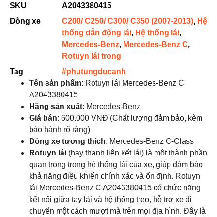
SKU
A2043380415
Dòng xe
C200/ C250/ C300/ C350 (2007-2013)
,
Hệ
thống dẫn động lái
,
Hệ thống lái
,
Mercedes-Benz
,
Mercedes-Benz C
,
Rotuyn lái trong
Tag
#phutungducanh
Tên sản phẩm
: Rotuyn lái Mercedes-Benz C
A2043380415
Hãng sản xuất
: Mercedes-Benz
Giá bán
: 600.000 VNĐ (Chất lượng đảm bảo, kèm
bảo hành rõ ràng)
Dòng xe tương thích
: Mercedes-Benz C-Class
Rotuyn lái
(hay thanh liên kết lái) là một thành phần
quan trọng trong hệ thống lái của xe, giúp đảm bảo
khả năng điều khiển chính xác và ổn định. Rotuyn
lái Mercedes-Benz C A2043380415 có chức năng
kết nối giữa tay lái và hệ thống treo, hỗ trợ xe di
chuyển một cách mượt mà trên mọi địa hình. Đây là