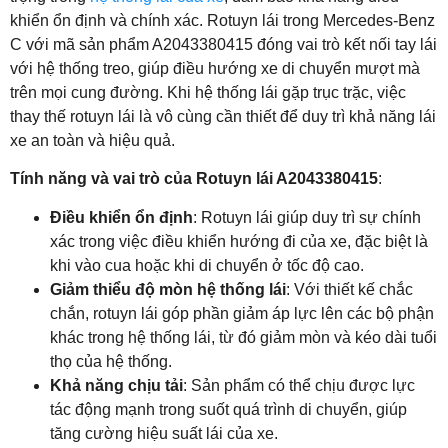
khiển ổn định và chính xác. Rotuyn lái trong Mercedes-Benz
C với mã sản phẩm A2043380415 đóng vai trò kết nối tay lái
với hệ thống treo, giúp điều hướng xe di chuyển mượt mà
trên mọi cung đường. Khi hệ thống lái gặp trục trặc, việc
thay thế rotuyn lái là vô cùng cần thiết để duy trì khả năng lái
xe an toàn và hiệu quả.
Tính năng và vai trò của Rotuyn lái A2043380415
:
Điều khiển ổn định
: Rotuyn lái giúp duy trì sự chính
xác trong việc điều khiển hướng đi của xe, đặc biệt là
khi vào cua hoặc khi di chuyển ở tốc độ cao.
Giảm thiểu độ mòn hệ thống lái
: Với thiết kế chắc
chắn, rotuyn lái góp phần giảm áp lực lên các bộ phận
khác trong hệ thống lái, từ đó giảm mòn và kéo dài tuổi
thọ của hệ thống.
Khả năng chịu tải
: Sản phẩm có thể chịu được lực
tác động mạnh trong suốt quá trình di chuyển, giúp
tăng cường hiệu suất lái của xe.