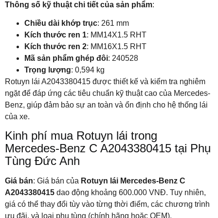
Thông số kỹ thuật chi tiết của sản phẩm
:
Chiều dài khớp trục
: 261 mm
Kích thước ren 1
: MM14X1.5 RHT
Kích thước ren 2
: MM16X1.5 RHT
Mã sản phẩm ghép đôi
: 240528
Trọng lượng
: 0,594 kg
Rotuyn lái A2043380415 được thiết kế và kiểm tra nghiêm
ngặt để đáp ứng các tiêu chuẩn kỹ thuật cao của Mercedes-
Benz, giúp đảm bảo sự an toàn và ổn định cho hệ thống lái
của xe.
Kinh phí mua Rotuyn lái trong
Mercedes-Benz C A2043380415 tại Phụ
Tùng Đức Anh
Giá bán
: Giá bán của
Rotuyn lái Mercedes-Benz C
A2043380415
dao động khoảng 600.000 VNĐ. Tuy nhiên,
giá có thể thay đổi tùy vào từng thời điểm, các chương trình
ưu đãi, và loại phụ tùng (chính hãng hoặc OEM).