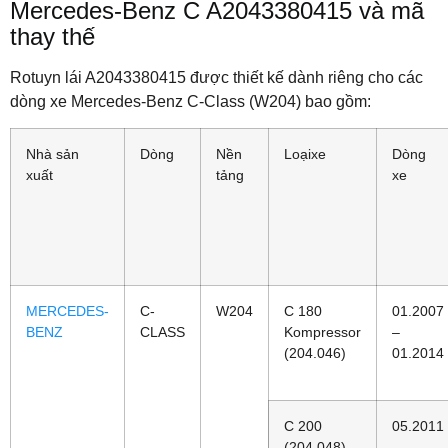
Mercedes-Benz C A2043380415 và mã
thay thế
Rotuyn lái A2043380415 được thiết kế dành riêng cho các
dòng xe Mercedes-Benz C-Class (W204) bao gồm:
Nhà sản
Dòng
Nền
Loạixe
Dòng
xuất
tảng
xe
MERCEDES-
C-
W204
C 180
01.2007
BENZ
CLASS
Kompressor
–
(204.046)
01.2014
C 200
05.2011
(204.048)
–