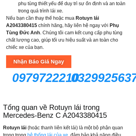
phụ tùng thiết yếu để duy trì sự ổn định và an toàn
trong quá trình lái xe.
Nếu bạn cần thay thế hoặc mua
Rotuyn lái
A2043380415
chính hãng, hãy liên hệ ngay với
Phụ
Tùng Đức Anh
. Chúng tôi cam kết cung cấp phụ tùng
chất lượng cao, giúp tối ưu hiệu suất và an toàn cho
chiếc xe của bạn.
Nhận Báo Giá Ngay
0979722210
032992563
Tổng quan về Rotuyn lái trong
Mercedes-Benz C A2043380415
Rotuyn lái
(hoặc thanh liên kết lái) là một bộ phận quan
trọng trong
hệ thống lái của xe
, đảm bảo khả năng điều