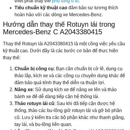
thiết phải thay thế
phụ tùng ô tô
.
Tiêu chuẩn kỹ thuật cao
đảm bảo sự tương thích
hoàn hảo với các dòng xe Mercedes-Benz.
Hướng dẫn thay thế Rotuyn lái trong
Mercedes-Benz C A2043380415
Thay thế Rotuyn lái A2043380415 là một công việc yêu cầu
kỹ thuật cao. Dưới đây là các bước cơ bản để thực hiện
thay thế:
Chuẩn bị công cụ
: Bạn cần chuẩn bị cờ lê, dụng cụ
tháo lắp, kích xe và các công cụ chuyên dụng khác để
đảm bảo quá trình thay thế diễn ra thuận lợi.
Nâng xe
: Sử dụng kích xe để nâng xe lên và tháo
bánh xe để dễ dàng tiếp cận hệ thống lái.
Tháo rotuyn lái cũ
: Sau khi đã tiếp cận được hệ
thống, tháo các bu-lông giữ rotuyn lái và gỡ bỏ phần
cũ. Lưu ý kiểm tra các bộ phận khác như thanh giằng,
tay lái, và bu-lông liên quan.