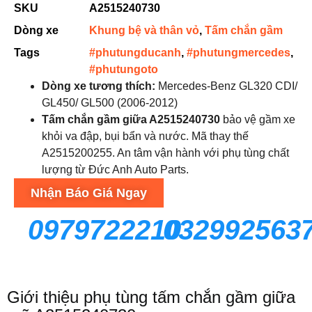
SKU
A2515240730
Dòng xe
Khung bệ và thân vỏ
,
Tấm chắn gầm
Tags
#phutungducanh
,
#phutungmercedes
,
#phutungoto
Dòng xe tương thích:
Mercedes-Benz GL320 CDI/
GL450/ GL500 (2006-2012)
Tấm chắn gầm giữa A2515240730
bảo vệ gầm xe
khỏi va đập, bụi bẩn và nước. Mã thay thế
A2515200255. An tâm vận hành với phụ tùng chất
lượng từ Đức Anh Auto Parts.
Nhận Báo Giá Ngay
0979722210
032992563
Giới thiệu phụ tùng tấm chắn gầm giữa