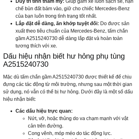
Duy trì tính thẩm mỹ:
Giúp gầm xe luôn sạch sẽ, hạn
chế bùn đất bám vào, giữ cho chiếc Mercedes-Benz
của bạn luôn trong tình trạng tốt nhất.
Lắp đặt dễ dàng, ăn khớp tuyệt đối:
Do được sản
xuất theo tiêu chuẩn của Mercedes-Benz, tấm chắn
gầm A2515240730 dễ dàng lắp đặt và hoàn toàn
tương thích với xe.
Dấu hiệu nhận biết hư hỏng phụ tùng
A2515240730
Mặc dù tấm chắn gầm A2515240730 được thiết kế để chịu
đựng các tác động từ môi trường, nhưng sau một thời gian
sử dụng, nó vẫn có thể bị hư hỏng. Dưới đây là một số dấu
hiệu nhận biết:
Các dấu hiệu trực quan:
Nứt, vỡ, hoặc thủng do va chạm mạnh với vật
cản trên đường.
Cong vênh, móp méo do tác động lực.