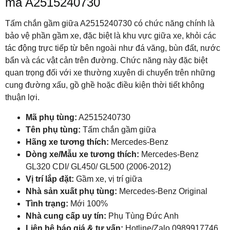
mã A2515240730
Tấm chắn gầm giữa A2515240730 có chức năng chính là
bảo vệ phần gầm xe, đặc biệt là khu vực giữa xe, khỏi các
tác động trực tiếp từ bên ngoài như đá văng, bùn đất, nước
bẩn và các vật cản trên đường. Chức năng này đặc biệt
quan trọng đối với xe thường xuyên di chuyển trên những
cung đường xấu, gồ ghề hoặc điều kiện thời tiết không
thuận lợi.
Mã phụ tùng:
A2515240730
Tên phụ tùng:
Tấm chắn gầm giữa
Hãng xe tương thích:
Mercedes-Benz
Dòng xe/Mẫu xe tương thích:
Mercedes-Benz
GL320 CDI/ GL450/ GL500 (2006-2012)
Vị trí lắp đặt:
Gầm xe, vị trí giữa
Nhà sản xuất phụ tùng:
Mercedes-Benz Original
Tình trạng:
Mới 100%
Nhà cung cấp uy tín:
Phụ Tùng Đức Anh
Liên hệ báo giá & tư vấn:
Hotline/Zalo 0989917746