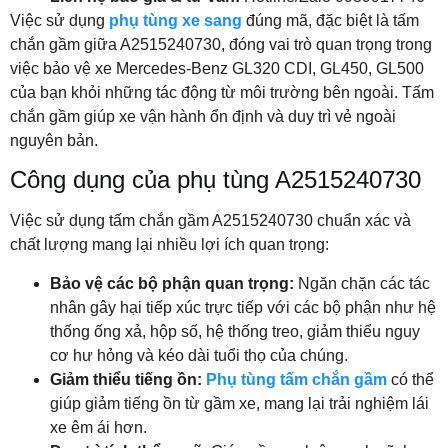
Việc sử dụng
phụ tùng xe sang
đúng mã, đặc biệt là tấm
chắn gầm giữa A2515240730, đóng vai trò quan trọng trong
việc bảo vệ xe Mercedes-Benz GL320 CDI, GL450, GL500
của bạn khỏi những tác động từ môi trường bên ngoài. Tấm
chắn gầm giúp xe vận hành ổn định và duy trì vẻ ngoài
nguyên bản.
Công dụng của phụ tùng A2515240730
Việc sử dụng tấm chắn gầm A2515240730 chuẩn xác và
chất lượng mang lại nhiều lợi ích quan trọng:
Bảo vệ các bộ phận quan trọng:
Ngăn chặn các tác
nhân gây hại tiếp xúc trực tiếp với các bộ phận như hệ
thống ống xả, hộp số, hệ thống treo, giảm thiểu nguy
cơ hư hỏng và kéo dài tuổi thọ của chúng.
Giảm thiểu tiếng ồn:
Phụ tùng tấm chắn gầm
có thể
giúp giảm tiếng ồn từ gầm xe, mang lại trải nghiệm lái
xe êm ái hơn.