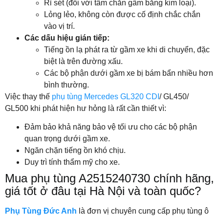
Rỉ sét (đối với tấm chắn gầm bằng kim loại).
Lỏng lẻo, không còn được cố định chắc chắn
vào vị trí.
Các dấu hiệu gián tiếp:
Tiếng ồn lạ phát ra từ gầm xe khi di chuyển, đặc
biệt là trên đường xấu.
Các bộ phận dưới gầm xe bị bám bẩn nhiều hơn
bình thường.
Việc thay thế
phụ tùng Mercedes GL320 CDI
/ GL450/
GL500 khi phát hiện hư hỏng là rất cần thiết vì:
Đảm bảo khả năng bảo vệ tối ưu cho các bộ phận
quan trọng dưới gầm xe.
Ngăn chặn tiếng ồn khó chịu.
Duy trì tính thẩm mỹ cho xe.
Mua phụ tùng A2515240730 chính hãng,
giá tốt ở đâu tại Hà Nội và toàn quốc?
Phụ Tùng Đức Anh
là đơn vị chuyên cung cấp phụ tùng ô