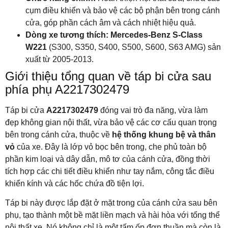
cụm điều khiển và bảo vệ các bộ phận bên trong cánh
cửa, góp phần cách âm và cách nhiệt hiệu quả.
Dòng xe tương thích:
Mercedes-Benz S-Class
W221
(S300, S350, S400, S500, S600, S63 AMG) sản
xuất từ 2005-2013.
Giới thiệu tổng quan về táp bi cửa sau
phía phụ A2217302479
Táp bi cửa
A2217302479
đóng vai trò đa năng, vừa làm
đẹp không gian nội thất, vừa bảo vệ các cơ cấu quan trọng
bên trong cánh cửa, thuộc về
hệ thống khung bệ và thân
vỏ
của xe. Đây là lớp vỏ bọc bên trong, che phủ toàn bộ
phần kim loại và dây dẫn, mô tơ của cánh cửa, đồng thời
tích hợp các chi tiết điều khiển như tay nắm, công tắc điều
khiển kính và các hốc chứa đồ tiện lợi.
Táp bi này được lắp đặt ở mặt trong của cánh cửa sau bên
phụ, tạo thành một bề mặt liền mạch và hài hòa với tổng thể
nội thất xe. Nó không chỉ là một tấm ốp đơn thuần mà còn là