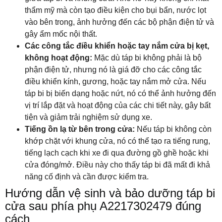
thẩm mỹ mà còn tạo điều kiện cho bụi bẩn, nước lọt
vào bên trong, ảnh hưởng đến các bộ phận điện tử và
gây ẩm mốc nội thất.
Các công tắc điều khiển hoặc tay nắm cửa bị kẹt,
không hoạt động:
Mặc dù táp bi không phải là bộ
phận điện tử, nhưng nó là giá đỡ cho các công tắc
điều khiển kính, gương, hoặc tay nắm mở cửa. Nếu
táp bi bị biến dạng hoặc nứt, nó có thể ảnh hưởng đến
vị trí lắp đặt và hoạt động của các chi tiết này, gây bất
tiện và giảm trải nghiệm sử dụng xe.
Tiếng ồn lạ từ bên trong cửa:
Nếu táp bi không còn
khớp chặt với khung cửa, nó có thể tạo ra tiếng rung,
tiếng lạch cạch khi xe đi qua đường gồ ghề hoặc khi
cửa đóng/mở. Điều này cho thấy táp bi đã mất đi khả
năng cố định và cần được kiểm tra.
Hướng dẫn vệ sinh và bảo dưỡng táp bi
cửa sau phía phụ A2217302479 đúng
cách