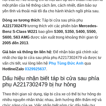
một phần của hệ thống cách âm, cách nhiệt, đảm bảo sự
yên tĩnh và thoải mái tối đa cho hành khách ngồi phía sau.
Dòng xe tương thích:
Táp bi cửa sau phía phụ
A2217302479
tương thích với các phiên bản
Mercedes-
Benz S-Class W221
bao gồm
S300, S350, S400, S500,
S600, S63 AMG
được sản xuất trong khoảng thời gian từ
2005 đến 2013
.
Giá bán và thông tin liên hệ:
Để nhận báo giá chính xác
nhất cho táp bi cửa sau phía phụ A2217302479 và được tư
vấn chi tiết, vui lòng liên hệ
Phụ Tùng Đức Anh
qua
Hotline/Zalo
0329925637
.
Dấu hiệu nhận biết táp bi cửa sau phía
phụ A2217302479 bị hư hỏng
Theo thời gian sử dụng, táp bi cửa xe có thể bị hư hỏng do
nhiều nguyên nhân khác nhau, ảnh hưởng đến thẩm mỹ và
chức năng của xe. Việc nhận biết sớm các dấu hiệu hư