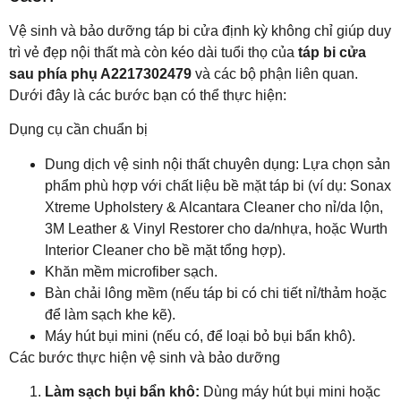
Vệ sinh và bảo dưỡng táp bi cửa định kỳ không chỉ giúp duy
trì vẻ đẹp nội thất mà còn kéo dài tuổi thọ của
táp bi cửa
sau phía phụ A2217302479
và các bộ phận liên quan.
Dưới đây là các bước bạn có thể thực hiện:
Dụng cụ cần chuẩn bị
Dung dịch vệ sinh nội thất chuyên dụng: Lựa chọn sản
phẩm phù hợp với chất liệu bề mặt táp bi (ví dụ: Sonax
Xtreme Upholstery & Alcantara Cleaner cho nỉ/da lộn,
3M Leather & Vinyl Restorer cho da/nhựa, hoặc Wurth
Interior Cleaner cho bề mặt tổng hợp).
Khăn mềm microfiber sạch.
Bàn chải lông mềm (nếu táp bi có chi tiết nỉ/thảm hoặc
để làm sạch khe kẽ).
Máy hút bụi mini (nếu có, để loại bỏ bụi bẩn khô).
Các bước thực hiện vệ sinh và bảo dưỡng
Làm sạch bụi bẩn khô:
Dùng máy hút bụi mini hoặc