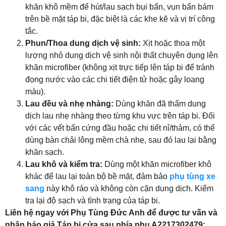
khăn khô mềm để hút/lau sạch bụi bẩn, vụn bẩn bám
trên bề mặt táp bi, đặc biệt là các khe kẽ và vị trí công
tắc.
Phun/Thoa dung dịch vệ sinh:
Xịt hoặc thoa một
lượng nhỏ dung dịch vệ sinh nội thất chuyên dụng lên
khăn microfiber (không xịt trực tiếp lên táp bi để tránh
đọng nước vào các chi tiết điện tử hoặc gây loang
màu).
Lau đều và nhẹ nhàng:
Dùng khăn đã thấm dung
dịch lau nhẹ nhàng theo từng khu vực trên táp bi. Đối
với các vết bẩn cứng đầu hoặc chi tiết nỉ/thảm, có thể
dùng bàn chải lông mềm chà nhẹ, sau đó lau lại bằng
khăn sạch.
Lau khô và kiểm tra:
Dùng một khăn microfiber khô
khác để lau lại toàn bộ bề mặt, đảm bảo
phụ tùng xe
sang
này khô ráo và không còn cặn dung dịch. Kiểm
tra lại độ sạch và tình trạng của táp bi.
Liên hệ ngay với Phụ Tùng Đức Anh để được tư vấn và
nhận báo giá Táp bi cửa sau phía phụ A2217302479: