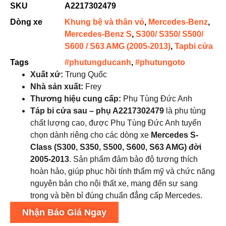
SKU
A2217302479
Dòng xe
Khung bệ và thân vỏ
,
Mercedes-Benz
,
Mercedes-Benz S
,
S300/ S350/ S500/
S600 / S63 AMG (2005-2013)
,
Tapbi cửa
Tags
#phutungducanh
,
#phutungoto
Xuất xứ:
Trung Quốc
Nhà sản xuất:
Frey
Thương hiệu cung cấp:
Phụ Tùng Đức Anh
Táp bi cửa sau – phụ A2217302479
là phụ tùng
chất lượng cao, được Phụ Tùng Đức Anh tuyển
chọn dành riêng cho các dòng xe
Mercedes S-
Class (S300, S350, S500, S600, S63 AMG) đời
2005-2013
. Sản phẩm đảm bảo độ tương thích
hoàn hảo, giúp phục hồi tính thẩm mỹ và chức năng
nguyên bản cho nội thất xe, mang đến sự sang
trọng và bền bỉ đúng chuẩn đẳng cấp Mercedes.
Nhận Báo Giá Ngay