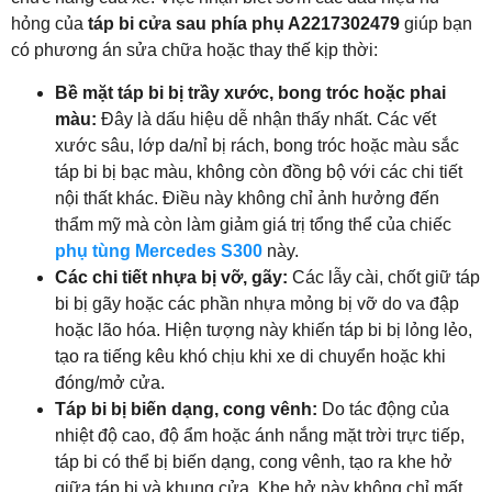
hỏng của
táp bi cửa sau phía phụ A2217302479
giúp bạn
có phương án sửa chữa hoặc thay thế kịp thời:
Bề mặt táp bi bị trầy xước, bong tróc hoặc phai
màu:
Đây là dấu hiệu dễ nhận thấy nhất. Các vết
xước sâu, lớp da/nỉ bị rách, bong tróc hoặc màu sắc
táp bi bị bạc màu, không còn đồng bộ với các chi tiết
nội thất khác. Điều này không chỉ ảnh hưởng đến
thẩm mỹ mà còn làm giảm giá trị tổng thể của chiếc
phụ tùng Mercedes S300
này.
Các chi tiết nhựa bị vỡ, gãy:
Các lẫy cài, chốt giữ táp
bi bị gãy hoặc các phần nhựa mỏng bị vỡ do va đập
hoặc lão hóa. Hiện tượng này khiến táp bi bị lỏng lẻo,
tạo ra tiếng kêu khó chịu khi xe di chuyển hoặc khi
đóng/mở cửa.
Táp bi bị biến dạng, cong vênh:
Do tác động của
nhiệt độ cao, độ ẩm hoặc ánh nắng mặt trời trực tiếp,
táp bi có thể bị biến dạng, cong vênh, tạo ra khe hở
giữa táp bi và khung cửa. Khe hở này không chỉ mất