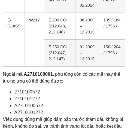
01.2014
E-
W212
E 200 CGI
08.2009
135 / 184
CLASS
(212.048,
–
/ 1796 /
212.148)
12.2015
E 250 CGI
01.2009
150 / 204
(212.047,
–
/ 1796 /
212.147)
12.2015
Ngoài mã
A2710108001
, phụ tùng còn có các mã thay thế
tương ứng có thể dùng được:
2710100572
2710101272
A2710100572
A2710101272
Việc dùng đúng mã giúp đảm bảo thước thăm dầu không bị
kênh, không đo sai, và tránh tình trạng lọt dầu hoặc kẹt đầu