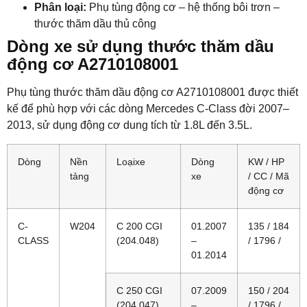
Phân loại:
Phụ tùng động cơ – hệ thống bôi trơn –
thước thăm dầu thủ công
Dòng xe sử dụng thước thăm dầu
động cơ A2710108001
Phụ tùng thước thăm dầu động cơ A2710108001
được thiết
kế để phù hợp với các dòng Mercedes C-Class đời 2007–
2013, sử dụng động cơ dung tích từ 1.8L đến 3.5L.
Dòng
Nền
Loạixe
Dòng
KW / HP
tảng
xe
/ CC / Mã
động cơ
C-
W204
C 200 CGI
01.2007
135 / 184
CLASS
(204.048)
–
/ 1796 /
01.2014
C 250 CGI
07.2009
150 / 204
(204.047)
–
/ 1796 /