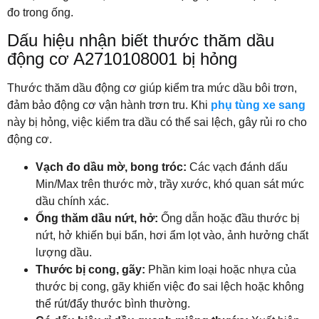
đo trong ống.
Dấu hiệu nhận biết thước thăm dầu
động cơ A2710108001 bị hỏng
Thước thăm dầu động cơ giúp kiểm tra mức dầu bôi trơn,
đảm bảo động cơ vận hành trơn tru. Khi
phụ tùng xe sang
này bị hỏng, việc kiểm tra dầu có thể sai lệch, gây rủi ro cho
động cơ.
Vạch đo dầu mờ, bong tróc:
Các vạch đánh dấu
Min/Max trên thước mờ, trầy xước, khó quan sát mức
dầu chính xác.
Ống thăm dầu nứt, hở:
Ống dẫn hoặc đầu thước bị
nứt, hở khiến bụi bẩn, hơi ẩm lọt vào, ảnh hưởng chất
lượng dầu.
Thước bị cong, gãy:
Phần kim loại hoặc nhựa của
thước bị cong, gãy khiến việc đo sai lệch hoặc không
thể rút/đẩy thước bình thường.