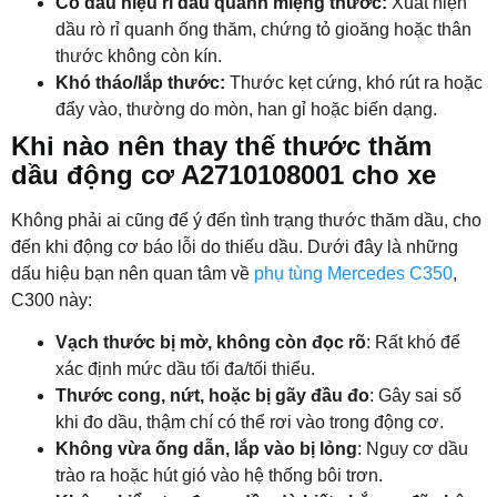
Có dấu hiệu rỉ dầu quanh miệng thước:
Xuất hiện
dầu rò rỉ quanh ống thăm, chứng tỏ gioăng hoặc thân
thước không còn kín.
Khó tháo/lắp thước:
Thước kẹt cứng, khó rút ra hoặc
đẩy vào, thường do mòn, han gỉ hoặc biến dạng.
Khi nào nên thay thế thước thăm
dầu động cơ A2710108001 cho xe
Không phải ai cũng để ý đến tình trạng thước thăm dầu, cho
đến khi động cơ báo lỗi do thiếu dầu. Dưới đây là những
dấu hiệu bạn nên quan tâm về
phụ tùng Mercedes C350
,
C300 này:
Vạch thước bị mờ, không còn đọc rõ
: Rất khó để
xác định mức dầu tối đa/tối thiểu.
Thước cong, nứt, hoặc bị gãy đầu đo
: Gây sai số
khi đo dầu, thậm chí có thể rơi vào trong động cơ.
Không vừa ống dẫn, lắp vào bị lỏng
: Nguy cơ dầu
trào ra hoặc hút gió vào hệ thống bôi trơn.