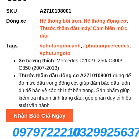
SKU
A2710108001
Dòng xe
Hệ thống bôi trơn
,
Hệ thống động cơ
,
Thước thăm dầu máy/ Cảm biến mức
dầu
Tags
#phutungducanh
,
#phutungmercedes
,
#phutungoto
Xe tương thích
: Mercedes C200/ C250/ C300/
C350 (2007-2013)
Thước thăm dầu động cơ A2710108001
dùng để
đo mức dầu trong động cơ, giúp đảm bảo dầu luôn
đủ để bảo vệ các chi tiết bên trong. Sản phẩm giúp
kiểm tra nhanh tình trạng dầu, góp phần duy trì hiệu
suất vận hành
Nhận Báo Giá Ngay
0979722210
032992563