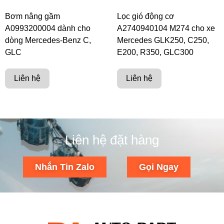
Bơm nâng gầm
Lọc gió động cơ
A0993200004 dành cho
A2740940104 M274 cho xe
dòng Mercedes-Benz C,
Mercedes GLK250, C250,
GLC
E200, R350, GLC300
Liên hệ
Liên hệ
Liên hệ đặt hàng
Nhắn Tin Zalo
Gọi Ngay