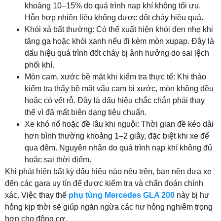
khoảng 10–15% do quá trình nạp khí không tối ưu.
Hỗn hợp nhiên liệu không được đốt cháy hiệu quả.
Khói xả bất thường: Có thể xuất hiện khói đen nhẹ khi
tăng ga hoặc khói xanh nếu đi kèm mòn xupap. Đây là
dấu hiệu quá trình đốt cháy bị ảnh hưởng do sai lệch
phối khí.
Mòn cam, xước bề mặt khi kiểm tra thực tế: Khi tháo
kiểm tra thấy bề mặt vấu cam bị xước, mòn không đều
hoặc có vết rỗ. Đây là dấu hiệu chắc chắn phải thay
thế vì đã mất biên dạng tiêu chuẩn.
Xe khó nổ hoặc đề lâu khi nguội: Thời gian đề kéo dài
hơn bình thường khoảng 1–2 giây, đặc biệt khi xe để
qua đêm. Nguyên nhân do quá trình nạp khí không đủ
hoặc sai thời điểm.
Khi phát hiện bất kỳ dấu hiệu nào nêu trên, bạn nên đưa xe
đến các gara uy tín để được kiểm tra và chẩn đoán chính
xác. Việc thay thế
phụ tùng Mercedes GLA 200
này bị hư
hỏng kịp thời sẽ giúp ngăn ngừa các hư hỏng nghiêm trọng
hơn cho động cơ.