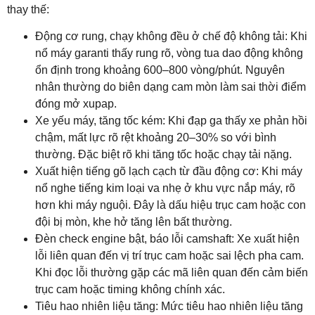
thay thế:
Động cơ rung, chạy không đều ở chế độ không tải: Khi
nổ máy garanti thấy rung rõ, vòng tua dao động không
ổn định trong khoảng 600–800 vòng/phút. Nguyên
nhân thường do biên dạng cam mòn làm sai thời điểm
đóng mở xupap.
Xe yếu máy, tăng tốc kém: Khi đạp ga thấy xe phản hồi
chậm, mất lực rõ rệt khoảng 20–30% so với bình
thường. Đặc biệt rõ khi tăng tốc hoặc chạy tải nặng.
Xuất hiện tiếng gõ lạch cạch từ đầu động cơ: Khi máy
nổ nghe tiếng kim loại va nhẹ ở khu vực nắp máy, rõ
hơn khi máy nguội. Đây là dấu hiệu trục cam hoặc con
đội bị mòn, khe hở tăng lên bất thường.
Đèn check engine bật, báo lỗi camshaft: Xe xuất hiện
lỗi liên quan đến vị trí trục cam hoặc sai lệch pha cam.
Khi đọc lỗi thường gặp các mã liên quan đến cảm biến
trục cam hoặc timing không chính xác.
Tiêu hao nhiên liệu tăng: Mức tiêu hao nhiên liệu tăng