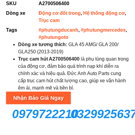
SKU
A2700506400
Dòng xe
Động cơ đốt trong
,
Hệ thống động cơ
,
Trục cam
Tags
#phutungducanh
,
#phutungmercedes
,
#phutungoto
Dòng xe tương thích:
GLA 45 AMG/ GLA 200/
GLA250 (2013-2019)
Trục cam hút A2700506400
là phụ tùng quan trọng
của động cơ, đảm bảo quá trình nạp khí diễn ra
chính xác và hiệu quả. Đức Anh Auto Parts cung
cấp trục cam hút chất lượng cao, giúp xe vận hành
êm ái, mạnh mẽ và bền bỉ.
Nhận Báo Giá Ngay
0979722210
032992563