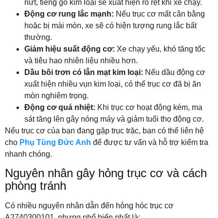
nứt, tiếng gõ kim loại sẽ xuất hiện rõ rệt khi xe chạy.
Động cơ rung lắc mạnh:
Nếu trục cơ mất cân bằng
hoặc bị mài mòn, xe sẽ có hiện tượng rung lắc bất
thường.
Giảm hiệu suất động cơ:
Xe chạy yếu, khó tăng tốc
và tiêu hao nhiên liệu nhiều hơn.
Dầu bôi trơn có lẫn mạt kim loại:
Nếu dầu động cơ
xuất hiện nhiều vụn kim loại, có thể trục cơ đã bị ăn
mòn nghiêm trọng.
Động cơ quá nhiệt:
Khi trục cơ hoạt động kém, ma
sát tăng lên gây nóng máy và giảm tuổi thọ động cơ.
Nếu trục cơ của bạn đang gặp trục trặc, bạn có thể liên hệ
cho
Phụ Tùng Đức Anh
để được tư vấn và hỗ trợ kiểm tra
nhanh chóng.
Nguyên nhân gây hỏng trục cơ và cách
phòng tránh
Có nhiều nguyên nhân dẫn đến hỏng hóc trục cơ
A2740300101, nhưng phổ biến nhất là: