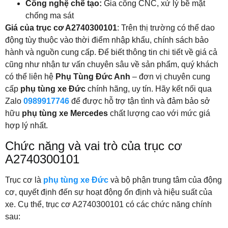
Công nghệ chế tạo:
Gia công CNC, xử lý bề mặt
chống ma sát
Giá của trục cơ A2740300101
: Trên thị trường có thể dao
động tùy thuộc vào thời điểm nhập khẩu, chính sách bảo
hành và nguồn cung cấp. Để biết thông tin chi tiết về giá cả
cũng như nhận tư vấn chuyên sâu về sản phẩm, quý khách
có thể liên hệ
Phụ Tùng Đức Anh
– đơn vị chuyên cung
cấp
phụ tùng xe Đức
chính hãng, uy tín. Hãy kết nối qua
Zalo
0989917746
để được hỗ trợ tận tình và đảm bảo sở
hữu
phụ tùng xe Mercedes
chất lượng cao với mức giá
hợp lý nhất.
Chức năng và vai trò của trục cơ
A2740300101
Trục cơ là
phụ tùng xe Đức
và bộ phận trung tâm của động
cơ, quyết định đến sự hoạt động ổn định và hiệu suất của
xe. Cụ thể, trục cơ A2740300101 có các chức năng chính
sau: