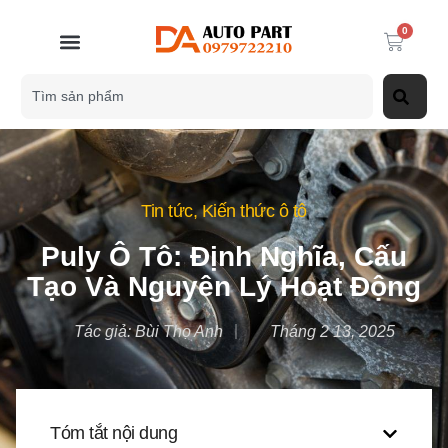
0
Tin tức
,
Kiến thức ô tô
Puly Ô Tô: Định Nghĩa, Cấu
Tạo Và Nguyên Lý Hoạt Động
Tác giả:
Bùi Thọ Anh
Tháng 2 13, 2025
Tóm tắt nội dung