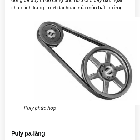
động để duy trì độ căng phù hợp cho dây đai, ngăn
chặn tình trạng trượt đai hoặc mài mòn bất thường.
Puly phức hợp
Puly pa-lăng