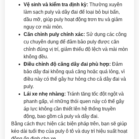
Vệ sinh và kiểm tra định kỳ:
Thường xuyên
làm sạch puly và dây đai để loại bỏ bụi bẩn,
dầu mỡ, giúp puly hoạt động trơn tru và giảm
nguy cơ mài mòn.
Căn chỉnh puly chính xác:
Sử dụng các công
cụ chuyên dụng để đảm bảo puly được căn
chỉnh đúng vị trí, giảm thiểu độ lệch và mài mòn
không đều.
Điều chỉnh độ căng dây đai phù hợp:
Đảm
bảo dây đai không quá căng hoặc quá lỏng, vì
điều này có thể gây hư hỏng cho cả dây đai và
puly.
Lái xe nhẹ nhàng:
Tránh tăng tốc đột ngột và
phanh gấp, vì những thói quen này có thể gây
áp lực không cần thiết lên hệ thống truyền
động, bao gồm cả puly và dây đai.
Bằng cách thực hiện các biện pháp trên, bạn sẽ giúp
kéo dài tuổi thọ của puly ô tô và duy trì hiệu suất hoạt
động ổn định cho xe.