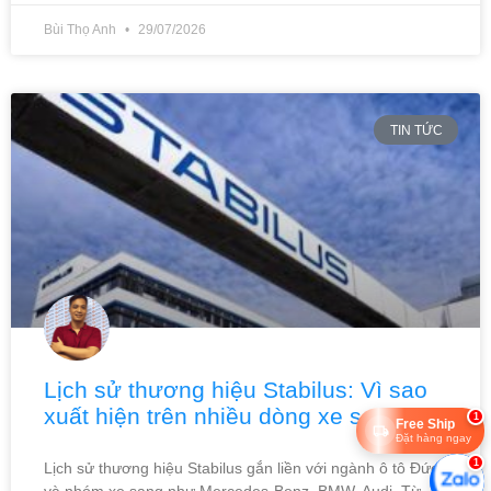
Bùi Thọ Anh
29/07/2026
TIN TỨC
Lịch sử thương hiệu Stabilus: Vì sao
xuất hiện trên nhiều dòng xe sang?
1
Free Ship
Đặt hàng ngay
1
Lịch sử thương hiệu Stabilus gắn liền với ngành ô tô Đức