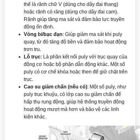
thể là rãnh chữ V (dùng cho dây đai thang)
hoặc rãnh có răng (dùng cho dây đai cam).
Rãnh giúp tăng ma sát và đảm bảo lực truyền
động ổn định.
Vòng bi/bạc đạn
: Giúp giảm ma sát khi puly
quay, từ đó tăng độ bền và đảm bảo hoạt động
trơn tru.
Lỗ trục
: Là phần kết nối puly với trục quay của
động cơ hoặc bộ phận dẫn động khác. Một số
puly có cơ chế khóa hoặc then để giữ chặt trên
trục.
Cao su giảm chấn (nếu có)
: Một số puly, như
puly trục khuỷu, có lớp cao su giảm chấn để
hấp thụ rung động, giúp hệ thống truyền động
hoạt động mượt mà hơn và bảo vệ các linh
kiện khác.