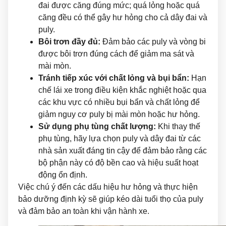
đai được căng đúng mức; quá lỏng hoặc quá
căng đều có thể gây hư hỏng cho cả dây đai và
puly.
Bôi trơn đầy đủ:
Đảm bảo các puly và vòng bi
được bôi trơn đúng cách để giảm ma sát và
mài mòn.
Tránh tiếp xúc với chất lỏng và bụi bẩn:
Hạn
chế lái xe trong điều kiện khắc nghiệt hoặc qua
các khu vực có nhiều bụi bẩn và chất lỏng để
giảm nguy cơ puly bị mài mòn hoặc hư hỏng.
Sử dụng phụ tùng chất lượng:
Khi thay thế
phụ tùng, hãy lựa chọn puly và dây đai từ các
nhà sản xuất đáng tin cậy để đảm bảo rằng các
bộ phận này có độ bền cao và hiệu suất hoạt
động ổn định.
Việc chú ý đến các dấu hiệu hư hỏng và thực hiện
bảo dưỡng định kỳ sẽ giúp kéo dài tuổi thọ của puly
và đảm bảo an toàn khi vận hành xe.