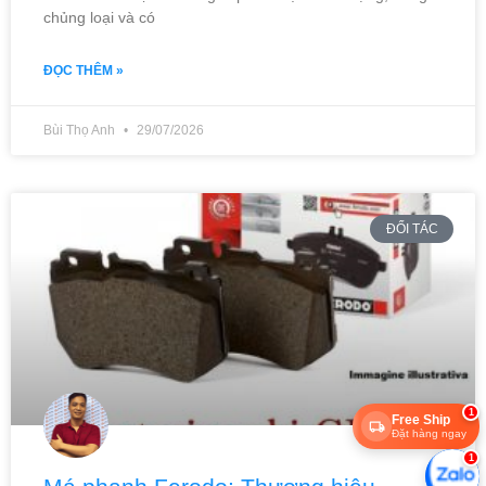
chủng loại và có
ĐỌC THÊM »
Bùi Thọ Anh
29/07/2026
ĐỐI TÁC
1
Free Ship
Đặt hàng ngay
1