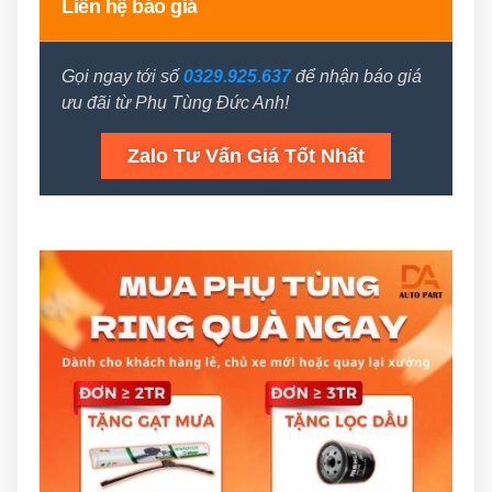
Liên hệ báo giá
Gọi ngay tới số
0329.925.637
để nhận báo giá
ưu đãi từ Phụ Tùng Đức Anh!
Zalo Tư Vấn Giá Tốt Nhất