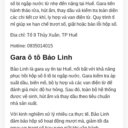
số bị ngập nước từ nhẹ đến nặng tại Huế. Gara tiến
hành tháo rửa, hút ẩm, thay dầu và kiểm tra toàn diện
các chi tiết cơ khí, ly hợp và van điện từ. Quy trình tỉ
mỉ giúp xe hạn chế trượt số, giật hoặc báo lỗi hộp số.
Địa chỉ: Tổ 9 Thủy Xuân. TP Huế
Hotline: 0935014015
Gara ô tô Bảo Linh
Bảo Linh là gara uy tín tại Huế, nổi bật với khả năng
phục hồi hộp số ô tô bị ngập nước. Gara kiểm tra áp
suất dầu, biến mô, bộ ly hợp và các van điện từ để
đánh giá mức độ hư hỏng. Sau đó, toàn bộ hệ thống
được vệ sinh, hút ẩm và thay dầu theo tiêu chuẩn
nhà sản xuất.
Với kinh nghiệm xử lý nhiều ca thực tế, Bảo Linh
đảm bảo hộp số hoạt động mượt mà, giảm tối đa
nguy cơ trượt số hay rung giật khi vận hành.