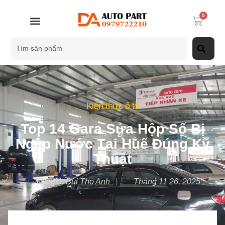
0
Kiến thức ô tô
Top 14 Gara Sửa Hộp Số Bị
Ngập Nước Tại Huế Đúng Kỹ
Thuật
Tác giả:
Bùi Thọ Anh
Tháng 11 26, 2025