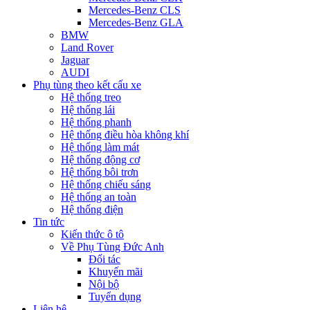
Mercedes-Benz CLS
Mercedes-Benz GLA
BMW
Land Rover
Jaguar
AUDI
Phụ tùng theo kết cấu xe
Hệ thống treo
Hệ thống lái
Hệ thống phanh
Hệ thống điều hòa không khí
Hệ thống làm mát
Hệ thống động cơ
Hệ thống bôi trơn
Hệ thống chiếu sáng
Hệ thống an toàn
Hệ thống điện
Tin tức
Kiến thức ô tô
Về Phụ Tùng Đức Anh
Đối tác
Khuyến mãi
Nội bộ
Tuyển dụng
Liên hệ