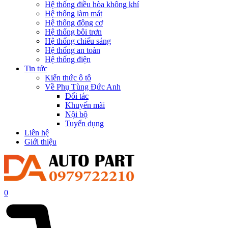
Hệ thống điều hòa không khí
Hệ thống làm mát
Hệ thống động cơ
Hệ thống bôi trơn
Hệ thống chiếu sáng
Hệ thống an toàn
Hệ thống điện
Tin tức
Kiến thức ô tô
Về Phụ Tùng Đức Anh
Đối tác
Khuyến mãi
Nội bộ
Tuyển dụng
Liên hệ
Giới thiệu
0