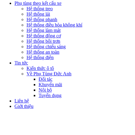
Phụ tùng theo kết cấu xe
Hệ thống treo
Hệ thống lái
Hệ thống phanh
Hệ thống điều hòa không khí
Hệ thống làm mát
Hệ thống động cơ
Hệ thống bôi trơn
Hệ thống chiếu sáng
Hệ thống an toàn
Hệ thống điện
Tin tức
Kiến thức ô tô
Về Phụ Tùng Đức Anh
Đối tác
Khuyến mãi
Nội bộ
Tuyển dụng
Liên hệ
Giới thiệu