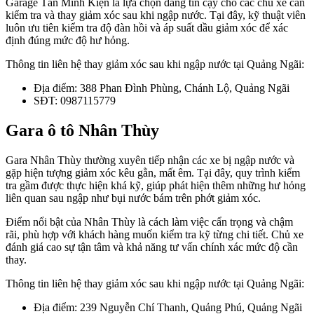
Garage Tân Minh Kiện là lựa chọn đáng tin cậy cho các chủ xe cần
kiểm tra và thay giảm xóc sau khi ngập nước. Tại đây, kỹ thuật viên
luôn ưu tiên kiểm tra độ đàn hồi và áp suất dầu giảm xóc để xác
định đúng mức độ hư hỏng.
Thông tin liên hệ thay giảm xóc sau khi ngập nước tại Quảng Ngãi:
Địa điểm: 388 Phan Đình Phùng, Chánh Lộ, Quảng Ngãi
SĐT: 0987115779
Gara ô tô Nhân Thùy
Gara Nhân Thùy thường xuyên tiếp nhận các xe bị ngập nước và
gặp hiện tượng giảm xóc kêu gằn, mất êm. Tại đây, quy trình kiểm
tra gầm được thực hiện khá kỹ, giúp phát hiện thêm những hư hỏng
liên quan sau ngập như bụi nước bám trên phớt giảm xóc.
Điểm nổi bật của Nhân Thùy là cách làm việc cẩn trọng và chậm
rãi, phù hợp với khách hàng muốn kiểm tra kỹ từng chi tiết. Chủ xe
đánh giá cao sự tận tâm và khả năng tư vấn chính xác mức độ cần
thay.
Thông tin liên hệ thay giảm xóc sau khi ngập nước tại Quảng Ngãi:
Địa điểm: 239 Nguyễn Chí Thanh, Quảng Phú, Quảng Ngãi