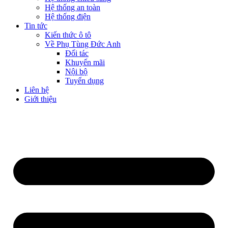
Hệ thống an toàn
Hệ thống điện
Tin tức
Kiến thức ô tô
Về Phụ Tùng Đức Anh
Đối tác
Khuyến mãi
Nội bộ
Tuyển dụng
Liên hệ
Giới thiệu