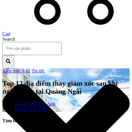
Cart
Search
Kiến thức ô tô
,
Tin tức
Top 12 địa điểm thay giảm xóc sau khi
ngập nước tại Quảng Ngãi
Tác giả:
Bùi Thọ Anh
Tháng 12 8, 2025
Tóm tắt nội dung