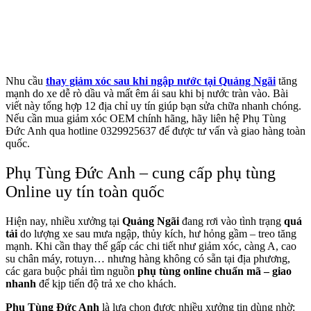
Nhu cầu
thay giảm xóc sau khi ngập nước tại Quảng Ngãi
tăng
mạnh do xe dễ rò dầu và mất êm ái sau khi bị nước tràn vào. Bài
viết này tổng hợp 12 địa chỉ uy tín giúp bạn sửa chữa nhanh chóng.
Nếu cần mua giảm xóc OEM chính hãng, hãy liên hệ Phụ Tùng
Đức Anh qua hotline 0329925637 để được tư vấn và giao hàng toàn
quốc.
Phụ Tùng Đức Anh – cung cấp phụ tùng
Online uy tín toàn quốc
Hiện nay, nhiều xưởng tại
Quảng Ngãi
đang rơi vào tình trạng
quá
tải
do lượng xe sau mưa ngập, thủy kích, hư hỏng gầm – treo tăng
mạnh. Khi cần thay thế gấp các chi tiết như giảm xóc, càng A, cao
su chân máy, rotuyn… nhưng hàng không có sẵn tại địa phương,
các gara buộc phải tìm nguồn
phụ tùng online chuẩn mã – giao
nhanh
để kịp tiến độ trả xe cho khách.
Phụ Tùng Đức Anh
là lựa chọn được nhiều xưởng tin dùng nhờ: