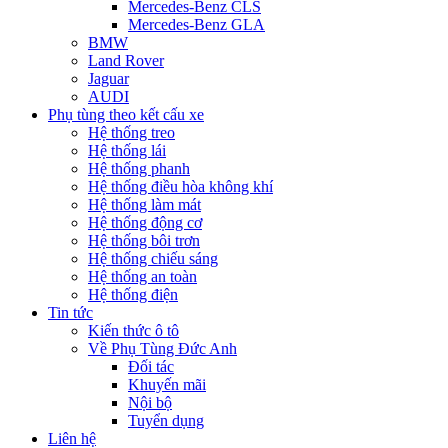
Mercedes-Benz CLS
Mercedes-Benz GLA
BMW
Land Rover
Jaguar
AUDI
Phụ tùng theo kết cấu xe
Hệ thống treo
Hệ thống lái
Hệ thống phanh
Hệ thống điều hòa không khí
Hệ thống làm mát
Hệ thống động cơ
Hệ thống bôi trơn
Hệ thống chiếu sáng
Hệ thống an toàn
Hệ thống điện
Tin tức
Kiến thức ô tô
Về Phụ Tùng Đức Anh
Đối tác
Khuyến mãi
Nội bộ
Tuyển dụng
Liên hệ