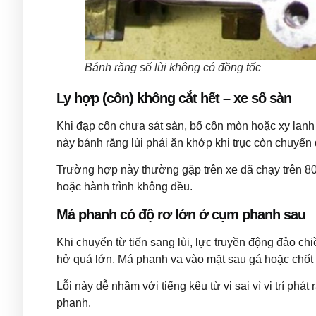
Bánh răng số lùi không có đồng tốc
Ly hợp (côn) không cắt hết – xe số sàn
Khi đạp côn chưa sát sàn, bố côn mòn hoặc xy lanh
này bánh răng lùi phải ăn khớp khi trục còn chuyển 
Trường hợp này thường gặp trên xe đã chạy trên 80
hoặc hành trình không đều.
Má phanh có độ rơ lớn ở cụm phanh sau
Khi chuyển từ tiến sang lùi, lực truyền động đảo c
hở quá lớn. Má phanh va vào mặt sau gá hoặc chốt g
Lỗi này dễ nhầm với tiếng kêu từ vi sai vì vị trí ph
phanh.