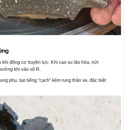
cứng
hi động cơ truyền lực. Khi cao su lão hóa, nứt
hường khi vào số R.
g phụ, tạo tiếng “cạch” kèm rung thân xe, đặc biệt