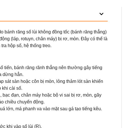
o bánh răng số lùi không đồng tốc (bánh răng thẳng)
động (láp, rotuyn, chân máy) bị rơ, mòn. Đây có thể là
tra hộp số, hệ thống treo.
số tiến, bánh răng rãnh thẳng nên thường gây tiếng
ưa dừng hẳn.
p sát sàn hoặc côn bị mòn, lỏng thảm lót sàn khiến
 khi cài số.
n, bạc đạn, chân máy hoặc bộ vi sai bị rơ, mòn, gãy
đảo chiều chuyển động.
á lớn, má phanh va vào mặt sau gá tạo tiếng kêu.
 khi vào số lùi (R).