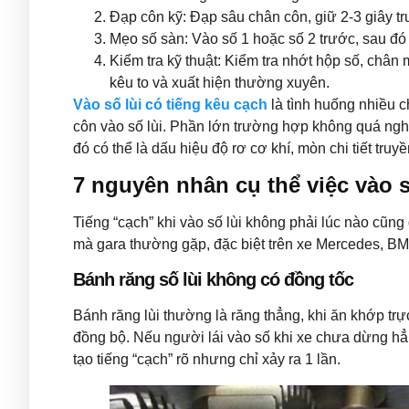
Đạp côn kỹ: Đạp sâu chân côn, giữ 2-3 giây trư
Mẹo số sàn: Vào số 1 hoặc số 2 trước, sau đó
Kiểm tra kỹ thuật: Kiểm tra nhớt hộp số, chân 
kêu to và xuất hiện thường xuyên.
Vào số lùi có tiếng kêu cạch
là tình huống nhiều 
côn vào số lùi. Phần lớn trường hợp không quá nghi
đó có thể là dấu hiệu độ rơ cơ khí, mòn chi tiết tru
7 nguyên nhân cụ thể việc vào s
Tiếng “cạch” khi vào số lùi không phải lúc nào cũn
mà gara thường gặp, đặc biệt trên xe Mercedes, B
Bánh răng số lùi không có đồng tốc
Bánh răng lùi thường là răng thẳng, khi ăn khớp trực
đồng bộ. Nếu người lái vào số khi xe chưa dừng h
tạo tiếng “cạch” rõ nhưng chỉ xảy ra 1 lần.