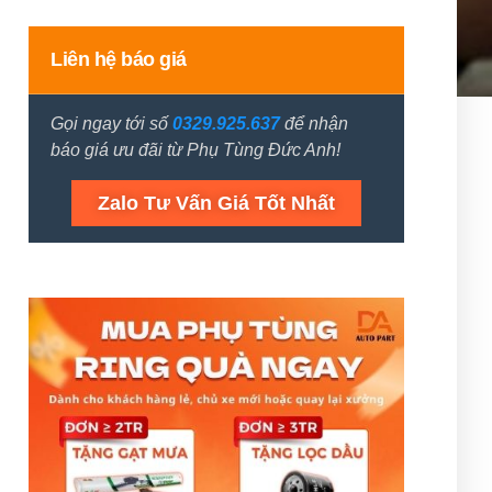
Liên hệ báo giá
Gọi ngay tới số
0329.925.637
để nhận
báo giá ưu đãi từ Phụ Tùng Đức Anh!
Zalo Tư Vấn Giá Tốt Nhất