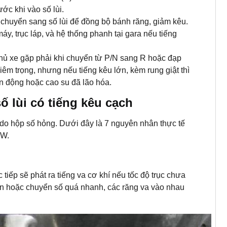
ớc khi vào số lùi.
 chuyển sang số lùi để đồng bộ bánh răng, giảm kêu.
máy, trục láp, và hệ thống phanh tại gara nếu tiếng
chủ xe gặp phải khi chuyển từ P/N sang R hoặc đạp
êm trọng, nhưng nếu tiếng kêu lớn, kèm rung giật thì
yền động hoặc cao su đã lão hóa.
ố lùi có tiếng kêu cạch
g do hộp số hỏng. Dưới đây là 7 nguyên nhân thực tế
MW.
 tiếp sẽ phát ra tiếng va cơ khí nếu tốc độ trục chưa
ẳn hoặc chuyển số quá nhanh, các răng va vào nhau