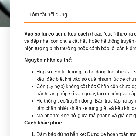
Tóm tắt nội dung
Vào số lùi có tiếng kêu cạch
(hoặc “cục”) thường d
va đập nhẹ, côn chưa cắt hết, hoặc hệ thống truyền 
hiện tượng bình thường hoặc cảnh báo lỗi cần kiểm 
Nguyên nhân cụ thể:
Hộp số: Số lùi không có bộ đồng tốc như các 
kêu, đặc biệt khi vào số quá nhanh lúc xe ch
Côn (Ly hợp) không cắt hết: Chân côn chưa đạ
bánh răng hộp số vẫn quay, tạo ra tiếng va đập
Hệ thống treo/truyền động: Bán trục láp, rotuy
tấm chắn nhiệt khiến xe rung giật và kêu khi 
Má phanh: Khe hở giữa má phanh và giá đỡ qu
Cách khắc phục:
Đảm bảo dừng hẳn xe: Dừng xe hoàn toàn trước