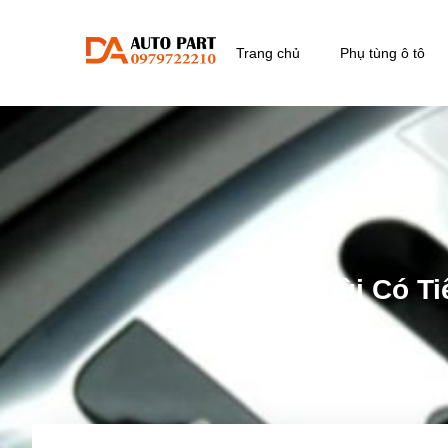
Trang chủ
Phụ tùng ô tô
Vào Số Lùi Có T