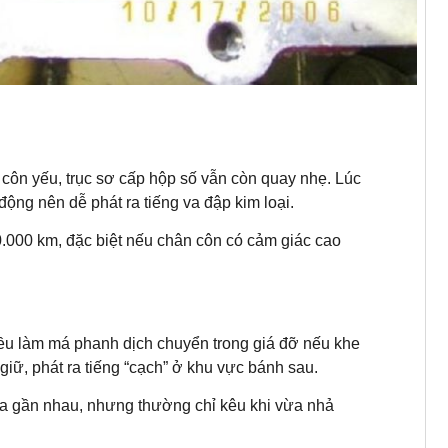
 côn yếu, trục sơ cấp hộp số vẫn còn quay nhẹ. Lúc
động nên dễ phát ra tiếng va đập kim loại.
.000 km, đặc biệt nếu chân côn có cảm giác cao
hiều làm má phanh dịch chuyển trong giá đỡ nếu khe
iữ, phát ra tiếng “cạch” ở khu vực bánh sau.
át ra gần nhau, nhưng thường chỉ kêu khi vừa nhả