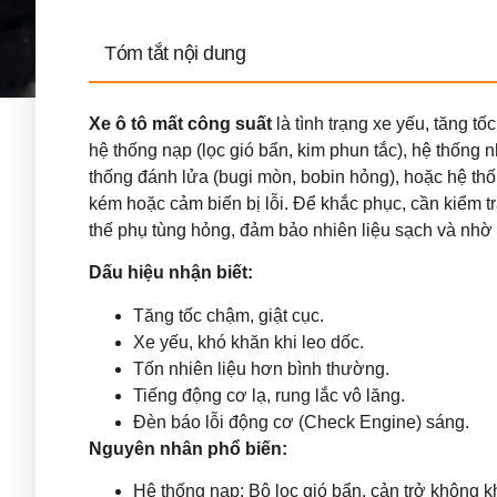
Tóm tắt nội dung
Xe ô tô mất công suất
là tình trạng xe yếu, tăng t
hệ thống nạp (lọc gió bẩn, kim phun tắc), hệ thống n
thống đánh lửa (bugi mòn, bobin hỏng), hoặc hệ thố
kém hoặc cảm biến bị lỗi. Để khắc phục, cần kiểm t
thế phụ tùng hỏng, đảm bảo nhiên liệu sạch và nh
Dấu hiệu nhận biết:
Tăng tốc chậm, giật cục.
Xe yếu, khó khăn khi leo dốc.
Tốn nhiên liệu hơn bình thường.
Tiếng động cơ lạ, rung lắc vô lăng.
Đèn báo lỗi động cơ (Check Engine) sáng.
Nguyên nhân phổ biến:
Hệ thống nạp: Bộ lọc gió bẩn, cản trở không k