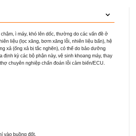
ốc chậm, ì máy, khó lên dốc, thường do các vấn đề ở
hiên liệu (lọc xăng, bơm xăng lỗi, nhiên liệu bẩn), hệ
ng xả (ống xả bị tắc nghẽn), có thể do bảo dưỡng
ra định kỳ các bộ phận này, vệ sinh khoang máy, thay
ờ thợ chuyên nghiệp chẩn đoán lỗi cảm biến/ECU.
hí vào buồng đốt.