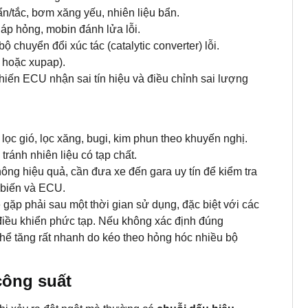
ẩn/tắc, bơm xăng yếu, nhiên liệu bẩn.
áp hỏng, mobin đánh lửa lỗi.
 chuyển đổi xúc tác (catalytic converter) lỗi.
 hoặc xupap).
iến ECU nhận sai tín hiệu và điều chỉnh sai lượng
ọc gió, lọc xăng, bugi, kim phun theo khuyến nghị.
ránh nhiên liệu có tạp chất.
ng hiệu quả, cần đưa xe đến gara uy tín để kiểm tra
m biến và ECU.
e gặp phải sau một thời gian sử dụng, đặc biệt với các
điều khiển phức tạp. Nếu không xác định đúng
thể tăng rất nhanh do kéo theo hỏng hóc nhiều bộ
công suất