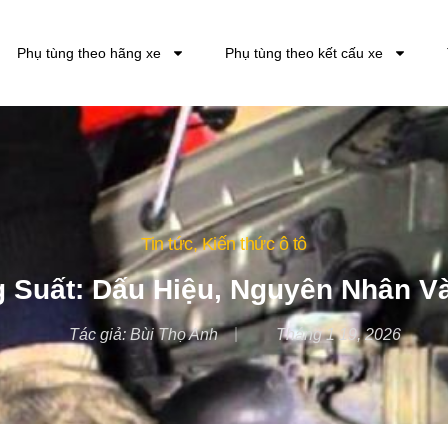
Phụ tùng theo hãng xe
Phụ tùng theo kết cấu xe
Tin tức
,
Kiến thức ô tô
g Suất: Dấu Hiệu, Nguyên Nhân V
Tác giả:
Bùi Thọ Anh
Tháng 1 19, 2026