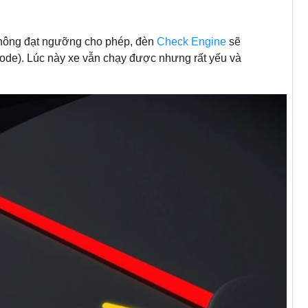
 không đạt ngưỡng cho phép, đèn
Check Engine
sẽ
mode). Lúc này xe vẫn chạy được nhưng rất yếu và