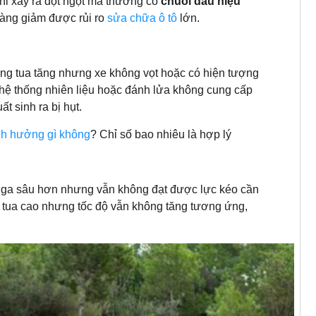
khi xảy ra đột ngột mà thường có
chuỗi dấu hiệu
càng giảm được rủi ro
sửa chữa ô tô
lớn.
ng tua tăng nhưng xe không vọt hoặc có hiện tượng
 hệ thống nhiên liệu hoặc đánh lửa không cung cấp
t sinh ra bị hụt.
nh hưởng gì không
? Chỉ số bao nhiêu là hợp lý
p ga sâu hơn nhưng vẫn không đạt được lực kéo cần
g tua cao nhưng tốc độ vẫn không tăng tương ứng,