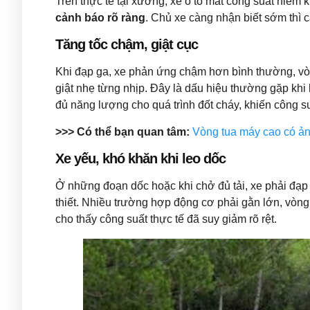
Trên thực tế tại xưởng, xe ô tô mất công suất hiếm 
cảnh báo rõ ràng
. Chủ xe càng nhận biết sớm thì 
Tăng tốc chậm, giật cục
Khi đạp ga, xe phản ứng chậm hơn bình thường, vò
giật nhẹ từng nhịp. Đây là dấu hiệu thường gặp khi
đủ năng lượng cho quá trình đốt cháy, khiến công suấ
>>> Có thể bạn quan tâm:
Vòng tua máy cao có ả
Xe yếu, khó khăn khi leo dốc
Ở những đoạn dốc hoặc khi chở đủ tải, xe phải đạ
thiết. Nhiều trường hợp động cơ phải gằn lớn, vòn
cho thấy công suất thực tế đã suy giảm rõ rệt.