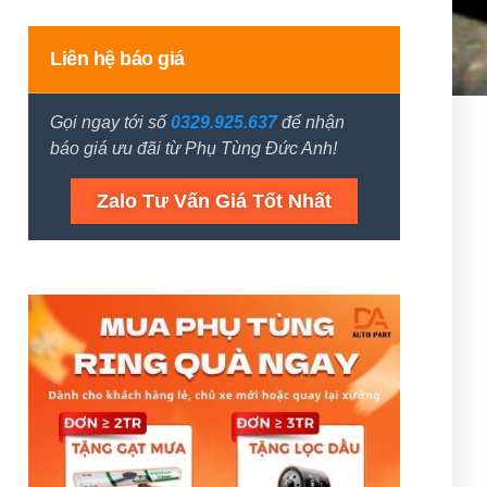
Liên hệ báo giá
Gọi ngay tới số
0329.925.637
để nhận
báo giá ưu đãi từ Phụ Tùng Đức Anh!
Zalo Tư Vấn Giá Tốt Nhất