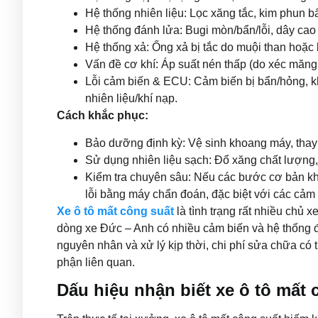
Hệ thống nhiên liệu: Lọc xăng tắc, kim phun b
Hệ thống đánh lửa: Bugi mòn/bẩn/lỗi, dây cao 
Hệ thống xả: Ống xả bị tắc do muội than hoặc bộ
Vấn đề cơ khí: Áp suất nén thấp (do xéc măng
Lỗi cảm biến & ECU: Cảm biến bị bẩn/hỏng, kh
nhiên liệu/khí nạp.
Cách khắc phục:
Bảo dưỡng định kỳ: Vệ sinh khoang máy, thay l
Sử dụng nhiên liệu sạch: Đổ xăng chất lượng, t
Kiểm tra chuyên sâu: Nếu các bước cơ bản khô
lỗi bằng máy chẩn đoán, đặc biệt với các cả
Xe ô tô mất công suất
là tình trạng rất nhiều chủ x
dòng xe Đức – Anh có nhiều cảm biến và hệ thống 
nguyên nhân và xử lý kịp thời, chi phí sửa chữa có 
phận liên quan.
Dấu hiệu nhận biết xe ô tô mất 