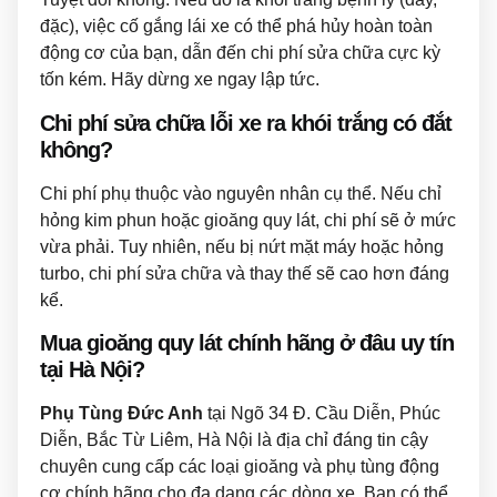
đặc), việc cố gắng lái xe có thể phá hủy hoàn toàn
động cơ của bạn, dẫn đến chi phí sửa chữa cực kỳ
tốn kém. Hãy dừng xe ngay lập tức.
Chi phí sửa chữa lỗi xe ra khói trắng có đắt
không?
Chi phí phụ thuộc vào nguyên nhân cụ thể. Nếu chỉ
hỏng kim phun hoặc gioăng quy lát, chi phí sẽ ở mức
vừa phải. Tuy nhiên, nếu bị nứt mặt máy hoặc hỏng
turbo, chi phí sửa chữa và thay thế sẽ cao hơn đáng
kể.
Mua gioăng quy lát chính hãng ở đâu uy tín
tại Hà Nội?
Phụ Tùng Đức Anh
tại Ngõ 34 Đ. Cầu Diễn, Phúc
Diễn, Bắc Từ Liêm, Hà Nội là địa chỉ đáng tin cậy
chuyên cung cấp các loại gioăng và phụ tùng động
cơ chính hãng cho đa dạng các dòng xe. Bạn có thể