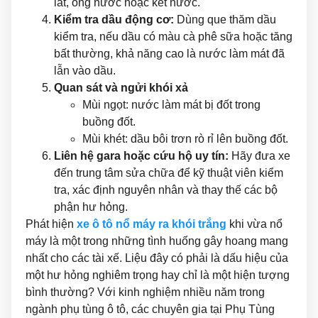
lát, ống nước hoặc két nước.
Kiểm tra dầu động cơ:
Dùng que thăm dầu
kiểm tra, nếu dầu có màu cà phê sữa hoặc tăng
bất thường, khả năng cao là nước làm mát đã
lẫn vào dầu.
Quan sát và ngửi khói xả
Mùi ngọt: nước làm mát bị đốt trong
buồng đốt.
Mùi khét: dầu bôi trơn rò rỉ lên buồng đốt.
Liên hệ gara hoặc cứu hộ uy tín:
Hãy đưa xe
đến trung tâm sửa chữa để kỹ thuật viên kiểm
tra, xác định nguyên nhân và thay thế các bộ
phận hư hỏng.
Phát hiện
xe ô tô nổ máy ra khói trắng
khi vừa nổ
máy là một trong những tình huống gây hoang mang
nhất cho các tài xế. Liệu đây có phải là dấu hiệu của
một hư hỏng nghiêm trọng hay chỉ là một hiện tượng
bình thường? Với kinh nghiệm nhiều năm trong
ngành phụ tùng ô tô, các chuyên gia tại Phụ Tùng