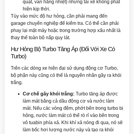
quạt, van hằng nhiệt) nhưng tài xế không phát
hiện kịp thời.
Tùy vào mức độ hư hỏng, cần phải mang đến
garage chuyên nghiệp để kiểm tra. Có thể cần phải
phay lại mặt máy hoặc trong trường hợp xấu nhất là
thay thế toàn bộ nắp quy lát.
Hư Hỏng Bộ Turbo Tăng Áp (Đối Với Xe Có
Turbo)
Trên các dòng xe hiện đại sử dụng động cơ Turbo,
bộ phận này cũng có thể là nguyên nhân gây ra khói
trắng.
Cơ chế gây khói trắng:
Turbo tăng áp được
làm mát bằng cả dầu động cơ và nước làm
mát. Nếu các vòng đệm, phớt bên trong turbo bị
hỏng, nước làm mát có thể rò rỉ vào bên trong
vỏ tuabin phía xả. Khi khí xả nóng đi qua, nó sẽ
làm bốc hơi lượng nước này và tạo ra khói