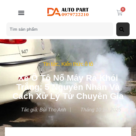
0
Tin tức
,
Kiến thức ô tô
Xe Ô Tô Nổ Máy Ra Khói
Trắng: 5 Nguyên Nhân Và
Cách Xử Lý Từ Chuyên Gia
Tác giả:
Bùi Thọ Anh
Tháng 10 10, 2025