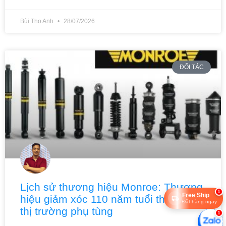
Bùi Thọ Anh
28/07/2026
ĐỐI TÁC
Lịch sử thương hiệu Monroe: Thương
1
Free Ship
hiệu giảm xóc 110 năm tuổi thống trị
Đặt hàng ngay
thị trường phụ tùng
1