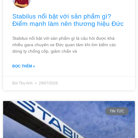
Stabilus nổi bật với sản phẩm gì?
Điểm mạnh làm nên thương hiệu Đức
Stabilus nổi bật với sản phẩm gì là câu hỏi được khá
nhiều gara chuyên xe Đức quan tâm khi tìm kiếm các
dòng ty chống cốp, giảm chấn và
ĐỌC THÊM »
Bùi Thọ Anh
29/07/2026
TIN TỨC