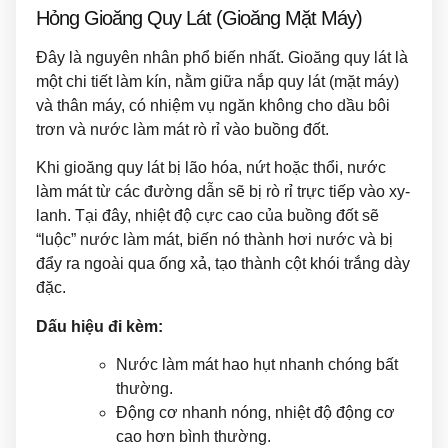
Hỏng Gioăng Quy Lát (Gioăng Mặt Máy)
Đây là nguyên nhân phổ biến nhất. Gioăng quy lát là
một chi tiết làm kín, nằm giữa nắp quy lát (mặt máy)
và thân máy, có nhiệm vụ ngăn không cho dầu bôi
trơn và nước làm mát rò rỉ vào buồng đốt.
Khi gioăng quy lát bị lão hóa, nứt hoặc thổi, nước
làm mát từ các đường dẫn sẽ bị rò rỉ trực tiếp vào xy-
lanh. Tại đây, nhiệt độ cực cao của buồng đốt sẽ
“luộc” nước làm mát, biến nó thành hơi nước và bị
đẩy ra ngoài qua ống xả, tạo thành cột khói trắng dày
đặc.
Dấu hiệu đi kèm:
Nước làm mát hao hụt nhanh chóng bất
thường.
Động cơ nhanh nóng, nhiệt độ động cơ
cao hơn bình thường.