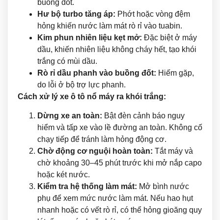
buồng đốt.
Hư bộ turbo tăng áp:
Phớt hoặc vòng đệm
hỏng khiến nước làm mát rò rỉ vào tuabin.
Kim phun nhiên liệu kẹt mở:
Đặc biệt ở máy
dầu, khiến nhiên liệu không cháy hết, tạo khói
trắng có mùi dầu.
Rò rỉ dầu phanh vào buồng đốt:
Hiếm gặp,
do lỗi ở bộ trợ lực phanh.
Cách xử lý xe ô tô nổ máy ra khói trắng:
Dừng xe an toàn:
Bật đèn cảnh báo nguy
hiểm và tấp xe vào lề đường an toàn. Không cố
chạy tiếp để tránh làm hỏng động cơ.
Chờ động cơ nguội hoàn toàn:
Tắt máy và
chờ khoảng 30–45 phút trước khi mở nắp capo
hoặc két nước.
Kiểm tra hệ thống làm mát:
Mở bình nước
phụ để xem mức nước làm mát. Nếu hao hụt
nhanh hoặc có vết rò rỉ, có thể hỏng gioăng quy