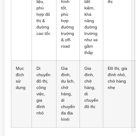
liệu,
hình
tiết
thị
phù
tốt,
kiệm,
hợp đô
phù
khả
thị &
hợp
năng
đường
đường
đường
cao tốc
trường
trường
& off-
như xe
road
gầm
thấp
Mục
Di
Gia
Gia
Đô thị, gia
đích
chuyển
đình,
đình,
đình nhỏ,
sử
đô thị,
du lịch,
chở
chở hàng
dụng
công
chở
hàng,
nhẹ
việc,
hàng,
di
gia
di
chuyển
đình
chuyển
đô thị
nhỏ
đa địa
hình