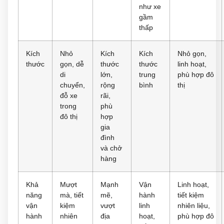
như xe
gầm
thấp
Kích
Nhỏ
Kích
Kích
Nhỏ gọn,
thước
gọn, dễ
thước
thước
linh hoạt,
di
lớn,
trung
phù hợp đô
chuyển,
rộng
bình
thị
đỗ xe
rãi,
trong
phù
đô thị
hợp
gia
đình
và chở
hàng
Khả
Mượt
Mạnh
Vận
Linh hoạt,
năng
mà, tiết
mẽ,
hành
tiết kiệm
vận
kiệm
vượt
linh
nhiên liệu,
hành
nhiên
địa
hoạt,
phù hợp đô