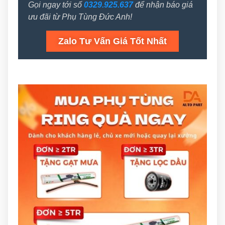
Gọi ngay tới số
0329.925.637
để nhận báo giá
ưu đãi từ Phụ Tùng Đức Anh!
Zalo Tư Vấn Giá Tốt Nhất