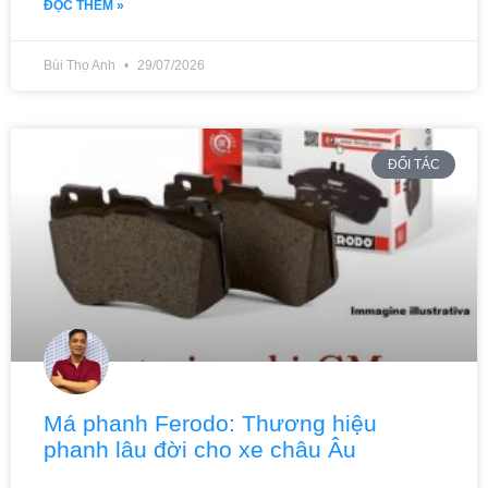
ĐỌC THÊM »
Bùi Thọ Anh
29/07/2026
ĐỐI TÁC
Má phanh Ferodo: Thương hiệu
phanh lâu đời cho xe châu Âu