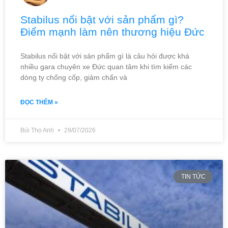
Stabilus nổi bật với sản phẩm gì?
Điểm mạnh làm nên thương hiệu Đức
Stabilus nổi bật với sản phẩm gì là câu hỏi được khá
nhiều gara chuyên xe Đức quan tâm khi tìm kiếm các
dòng ty chống cốp, giảm chấn và
ĐỌC THÊM »
Bùi Thọ Anh
29/07/2026
TIN TỨC