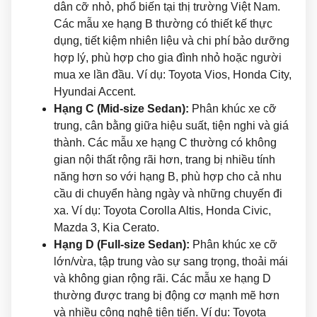
dân cỡ nhỏ, phổ biến tại thị trường Việt Nam.
Các mẫu xe hạng B thường có thiết kế thực
dụng, tiết kiệm nhiên liệu và chi phí bảo dưỡng
hợp lý, phù hợp cho gia đình nhỏ hoặc người
mua xe lần đầu. Ví dụ: Toyota Vios, Honda City,
Hyundai Accent.
Hạng C (Mid-size Sedan):
Phân khúc xe cỡ
trung, cân bằng giữa hiệu suất, tiện nghi và giá
thành. Các mẫu xe hạng C thường có không
gian nội thất rộng rãi hơn, trang bị nhiều tính
năng hơn so với hạng B, phù hợp cho cả nhu
cầu di chuyển hàng ngày và những chuyến đi
xa. Ví dụ: Toyota Corolla Altis, Honda Civic,
Mazda 3, Kia Cerato.
Hạng D (Full-size Sedan):
Phân khúc xe cỡ
lớn/vừa, tập trung vào sự sang trọng, thoải mái
và không gian rộng rãi. Các mẫu xe hạng D
thường được trang bị động cơ mạnh mẽ hơn
và nhiều công nghệ tiên tiến. Ví dụ: Toyota