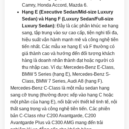
Camry, Honda Accord, Mazda 6.
Hạng E (Executive Sedan/Mid-size Luxury
Sedan) và Hạng F (Luxury Sedan/Full-size
Luxury Sedan):
Đây là các phân khúc xe hạng
sang, tập trung vào sự cao cấp, tiện nghi tối đa,
hiệu suất vận hành mạnh mẽ và công nghệ tiên
tiến nhất. Các mẫu xe hạng E và F thường có
giá thành cao và hướng đến đối tượng khách
hàng là doanh nhân thành đạt hoặc người có
thu nhập cao. Ví dụ: Mercedes-Benz E-Class,
BMW 5 Series (hạng E), Mercedes-Benz S-
Class, BMW 7 Series, Audi A8 (hạng F).
Mercedes-Benz C-Class là một mẫu sedan hạng
sang cỡ trung (thường được xếp vào hạng C hoặc
một phần của hạng E), nổi bật với thiết kế tinh tế, nội
thất sang trọng và công nghệ tiên tiến. Các phiên
bản C-Class như C200 Avantgarde, C200
Avantgarde Plus và C300 AMG mang đến trải