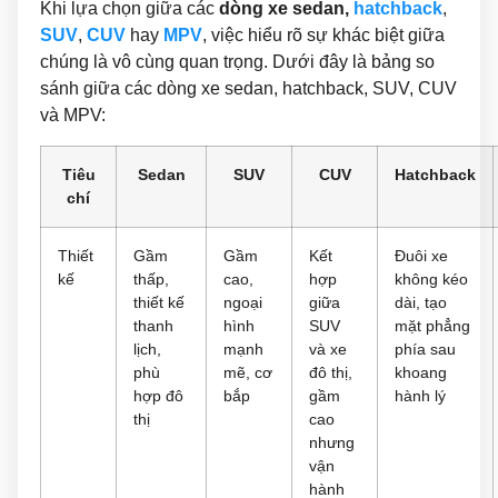
Khi lựa chọn giữa các
dòng
xe sedan
,
hatchback
,
SUV
,
CUV
hay
MPV
, việc hiểu rõ sự khác biệt giữa
chúng là vô cùng quan trọng. Dưới đây là bảng so
sánh giữa các dòng xe sedan, hatchback, SUV, CUV
và MPV:
Tiêu
Sedan
SUV
CUV
Hatchback
chí
Thiết
Gầm
Gầm
Kết
Đuôi xe
kế
thấp,
cao,
hợp
không kéo
thiết kế
ngoại
giữa
dài, tạo
thanh
hình
SUV
mặt phẳng
lịch,
mạnh
và xe
phía sau
phù
mẽ, cơ
đô thị,
khoang
hợp đô
bắp
gầm
hành lý
thị
cao
nhưng
vận
hành