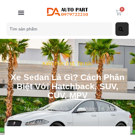
0
Kiến thức ô tô
,
Tin tức
Xe Sedan Là Gì? Cách Phân
Biệt Với Hatchback, SUV,
CUV, MPV
Tác giả:
Bùi Thọ Anh
Tháng 1 6, 2025