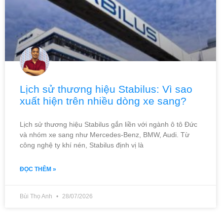
Lịch sử thương hiệu Stabilus: Vì sao
xuất hiện trên nhiều dòng xe sang?
Lịch sử thương hiệu Stabilus gắn liền với ngành ô tô Đức
và nhóm xe sang như Mercedes-Benz, BMW, Audi. Từ
công nghệ ty khí nén, Stabilus định vị là
ĐỌC THÊM »
Bùi Thọ Anh
28/07/2026