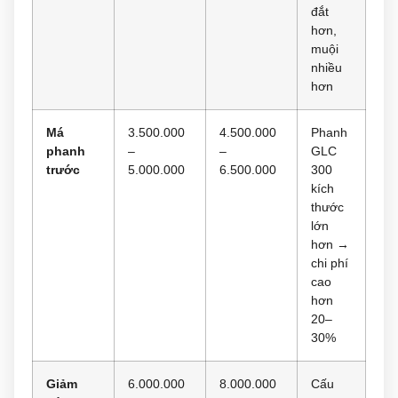
đắt
hơn,
muội
nhiều
hơn
Má
3.500.000
4.500.000
Phanh
phanh
–
–
GLC
trước
5.000.000
6.500.000
300
kích
thước
lớn
hơn →
chi phí
cao
hơn
20–
30%
Giảm
6.000.000
8.000.000
Cấu