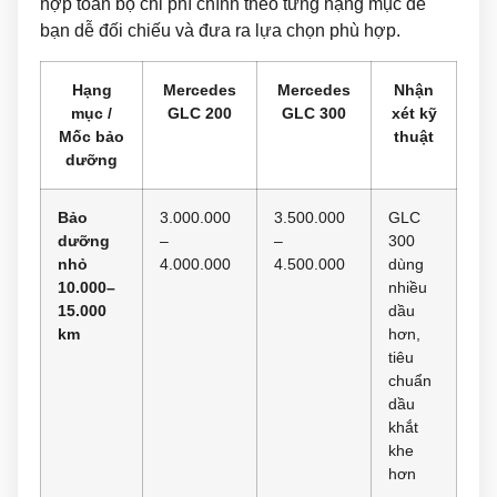
hợp toàn bộ chi phí chính theo từng hạng mục để
bạn dễ đối chiếu và đưa ra lựa chọn phù hợp.
Hạng
Mercedes
Mercedes
Nhận
mục /
GLC 200
GLC 300
xét kỹ
Mốc bảo
thuật
dưỡng
Bảo
3.000.000
3.500.000
GLC
dưỡng
–
–
300
nhỏ
4.000.000
4.500.000
dùng
10.000–
nhiều
15.000
dầu
km
hơn,
tiêu
chuẩn
dầu
khắt
khe
hơn