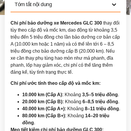
Tóm tắt nội dung
Chi phí bảo dưỡng xe Mercedes GLC 300
thay đổi
tùy theo cấp độ và mốc km, dao động từ khoảng 3,5
triệu đến 5 triệu đồng cho lần bảo dưỡng cơ bản cấp
A (10.000 km hoặc 1 năm) và có thể lên tới 6 – 8,5
triệu đồng cho bảo dưỡng cấp B (20.000 km). Nếu
xe cần thay phụ tùng hao mòn như má phanh, đĩa
phanh, lốp hay giảm xóc, chi phí có thể tăng thêm
đáng kể, tùy tình trạng thực tế.
Chi phí ước tính theo cấp độ và mốc km:
10.000 km (Cấp A):
Khoảng
3,5–5 triệu đồng
.
20.000 km (Cấp B):
Khoảng
6–8,5 triệu đồng
.
40.000 km (Cấp A+):
Khoảng
8–11 triệu đồng
.
80.000 km (Cấp B+):
Khoảng
14–20 triệu
đồng
.
Mẹo tiết kiệm chi phí bảo dưỡng GLC 300: