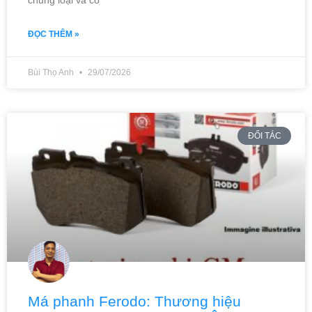
ĐỌC THÊM »
Bùi Thọ Anh
29/07/2026
ĐỐI TÁC
Má phanh Ferodo: Thương hiệu