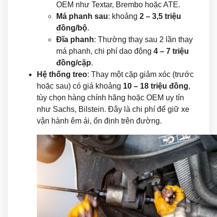
OEM như Textar, Brembo hoặc ATE.
Má phanh sau
: khoảng
2 – 3,5 triệu
đồng/bộ
.
Đĩa phanh
: Thường thay sau 2 lần thay
má phanh, chi phí dao động
4 – 7 triệu
đồng/cặp
.
Hệ thống treo
: Thay một cặp giảm xóc (trước
hoặc sau) có giá khoảng
10 – 18 triệu đồng
,
tùy chọn hàng chính hãng hoặc OEM uy tín
như Sachs, Bilstein. Đây là chi phí để giữ xe
vận hành êm ái, ổn định trên đường.