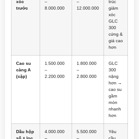
xóc
–
–
trúc
trước
8.000.000
12.000.000
giảm
xóc
GLC
300
cứng &
giá cao
hơn
Cao su
1.500.000
1.800.000
GLC
càng A
–
–
300
(cặp)
2.200.000
2.800.000
nặng
hơn →
cao su
gầm
mòn
nhanh
hơn
Dầu hộp
4.000.000
5.500.000
Yêu
số + lọc
–
–
cầu