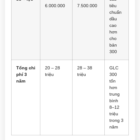
6.000.000
7.500.000
tiêu
chuẩn
dầu
cao
hơn
cho
bản
300
Tổng chi
20 – 28
28 – 38
GLC
phí 3
triệu
triệu
300
năm
tốn
hơn
trung
bình
8–12
triệu
trong 3
năm