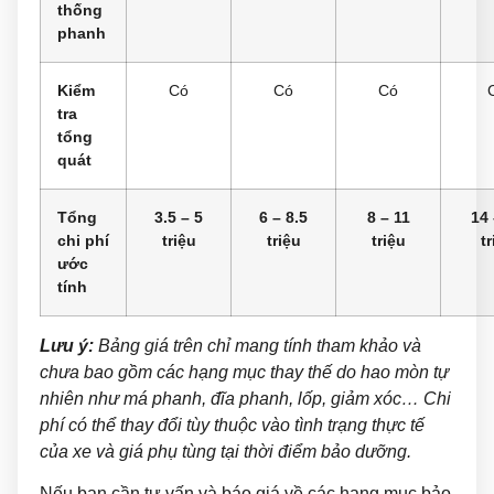
thống
phanh
Kiểm
Có
Có
Có
tra
tổng
quát
Tổng
3.5 – 5
6 – 8.5
8 – 11
14 
chi phí
triệu
triệu
triệu
tr
ước
tính
Lưu ý:
Bảng giá trên chỉ mang tính tham khảo và
chưa bao gồm các hạng mục thay thế do hao mòn tự
nhiên như má phanh, đĩa phanh, lốp, giảm xóc… Chi
phí có thể thay đổi tùy thuộc vào tình trạng thực tế
của xe và giá phụ tùng tại thời điểm bảo dưỡng.
Nếu bạn cần tư vấn và báo giá về các hạng mục bảo