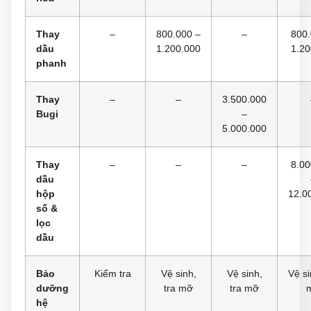
Thay
–
800.000 –
–
800.
dầu
1.200.000
1.20
phanh
Thay
–
–
3.500.000
Bugi
–
5.000.000
Thay
–
–
–
8.00
dầu
hộp
12.0
số &
lọc
dầu
Bảo
Kiểm tra
Vệ sinh,
Vệ sinh,
Vệ si
dưỡng
tra mỡ
tra mỡ
hệ