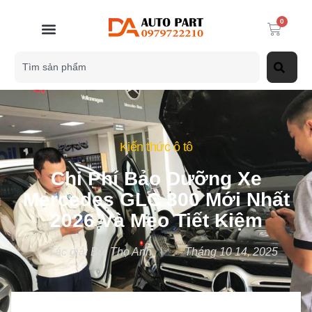
0
Kiến thức ô tô
Chi Phí Bảo Dưỡng Xe
Mercedes GLC 300 Mới Nhất
2026 Và Mẹo Tiết Kiệm
Tác giả:
Bùi Thọ Anh
Tháng 10 14, 2025