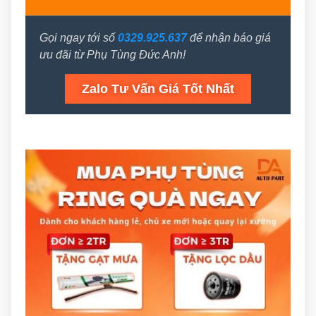
Gọi ngay tới số
0329.925.637
để nhận báo giá
ưu đãi từ Phụ Tùng Đức Anh!
Zalo Tư Vấn Giá Tốt Nhất