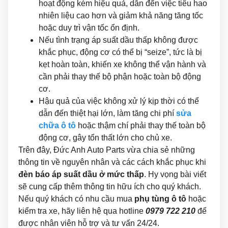
hoạt động kém hiệu quả, dẫn đến việc tiêu hao
nhiên liệu cao hơn và giảm khả năng tăng tốc
hoặc duy trì vận tốc ổn định.
Nếu tình trạng áp suất dầu thấp không được
khắc phục, động cơ có thể bị “seize”, tức là bị
kẹt hoàn toàn, khiến xe không thể vận hành và
cần phải thay thế bộ phận hoặc toàn bộ động
cơ.
Hậu quả của việc không xử lý kịp thời có thể
dẫn đến thiệt hại lớn, làm tăng chi phí
sửa
chữa ô tô
hoặc thậm chí phải thay thế toàn bộ
động cơ, gây tổn thất lớn cho chủ xe.
Trên đây, Đức Anh Auto Parts vừa chia sẻ những
thông tin về nguyên nhân và các cách khắc phục khi
đèn báo áp suất dầu ở mức thấp
. Hy vọng bài viết
sẽ cung cấp thêm thông tin hữu ích cho quý khách.
Nếu quý khách có nhu cầu mua
phụ tùng ô tô
hoặc
kiểm tra xe, hãy liên hệ qua hotline
0979 722 210
để
được nhân viên hỗ trợ và tư vấn 24/24.