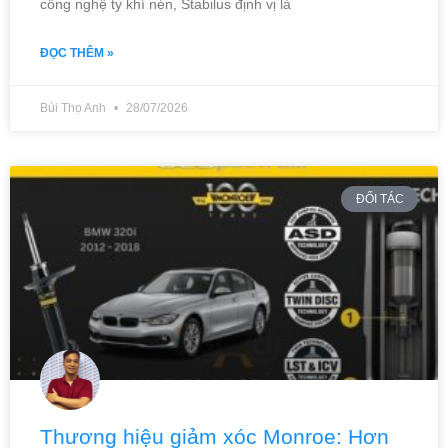
công nghệ ty khí nén, Stabilus định vị là
ĐỌC THÊM »
Bùi Thọ Anh
28/07/2026
ĐỐI TÁC
Thương hiệu giảm xóc Monroe: Hơn