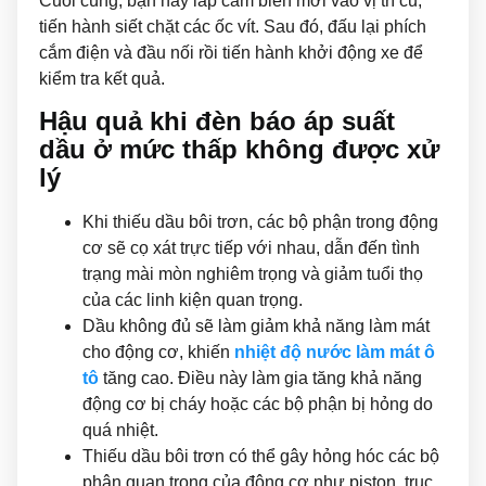
Cuối cùng, bạn hãy lắp cảm biến mới vào vị trí cũ,
tiến hành siết chặt các ốc vít. Sau đó, đấu lại phích
cắm điện và đầu nối rồi tiến hành khởi động xe để
kiểm tra kết quả.
Hậu quả khi đèn báo áp suất
dầu ở mức thấp không được xử
lý
Khi thiếu dầu bôi trơn, các bộ phận trong động
cơ sẽ cọ xát trực tiếp với nhau, dẫn đến tình
trạng mài mòn nghiêm trọng và giảm tuổi thọ
của các linh kiện quan trọng.
Dầu không đủ sẽ làm giảm khả năng làm mát
cho động cơ, khiến
nhiệt độ nước làm mát ô
tô
tăng cao. Điều này làm gia tăng khả năng
động cơ bị cháy hoặc các bộ phận bị hỏng do
quá nhiệt.
Thiếu dầu bôi trơn có thể gây hỏng hóc các bộ
phận quan trọng của động cơ như piston, trục