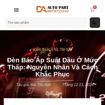
0
Kiến thức ô tô
,
Tin tức
Đèn Báo Áp Suất Dầu Ở Mức
Thấp: Nguyên Nhân Và Cách
Khắc Phục
Tác giả:
Bùi Thọ Anh
Tháng 12 13, 2024