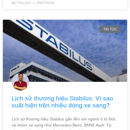
Bùi Thọ Anh
29/07/2026
TIN TỨC
Lịch sử thương hiệu Stabilus: Vì sao
xuất hiện trên nhiều dòng xe sang?
Lịch sử thương hiệu Stabilus gắn liền với ngành ô tô Đức
và nhóm xe sang như Mercedes-Benz, BMW, Audi. Từ