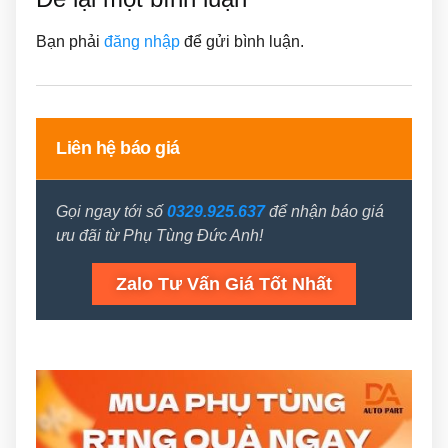
Bạn phải
đăng nhập
để gửi bình luận.
Liên hệ báo giá
Gọi ngay tới số
0329.925.637
để nhận báo giá
ưu đãi từ Phụ Tùng Đức Anh!
Zalo Tư Vấn Giá Tốt Nhất