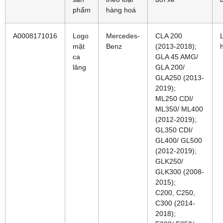
phẩm
hàng hoá
A0008171016
Logo
Mercedes-
CLA 200
mặt
Benz
(2013-2018);
ca
GLA 45 AMG/
lăng
GLA 200/
GLA250 (2013-
2019);
ML250 CDI/
ML350/ ML400
(2012-2019);
GL350 CDI/
GL400/ GL500
(2012-2019);
GLK250/
GLK300 (2008-
2015);
C200, C250,
C300 (2014-
2018);