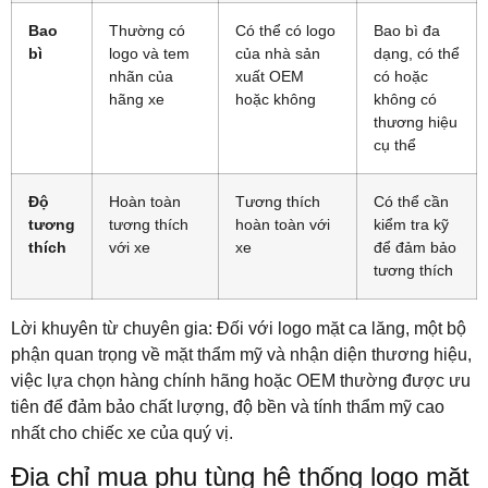
Bao
Thường có
Có thể có logo
Bao bì đa
bì
logo và tem
của nhà sản
dạng, có thể
nhãn của
xuất OEM
có hoặc
hãng xe
hoặc không
không có
thương hiệu
cụ thể
Độ
Hoàn toàn
Tương thích
Có thể cần
tương
tương thích
hoàn toàn với
kiểm tra kỹ
thích
với xe
xe
để đảm bảo
tương thích
Lời khuyên từ chuyên gia: Đối với logo mặt ca lăng, một bộ
phận quan trọng về mặt thẩm mỹ và nhận diện thương hiệu,
việc lựa chọn hàng chính hãng hoặc OEM thường được ưu
tiên để đảm bảo chất lượng, độ bền và tính thẩm mỹ cao
nhất cho chiếc xe của quý vị.
Địa chỉ mua phụ tùng hệ thống logo mặt