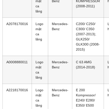
mặt
Benz
KOMPRESSOR
ca
(2008-2011)
lăng
A2078170016
Logo
Mercedes-
C200/ C250/
mặt
Benz
C300/ C350
ca
(2007-2013);
lăng
GLK250/
GLK300 (2008-
2015)
A0008880011
Logo
Mercedes-
C 63 AMG
mặt
Benz
(2014-2018)
ca
lăng
A2218170016
Logo
Mercedes-
E 200
mặt
Benz
Kompressor/
ca
E240/ E280/
lăng
E350/ E500