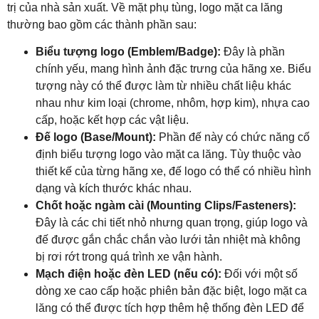
trị của nhà sản xuất. Về mặt phụ tùng, logo mặt ca lăng
thường bao gồm các thành phần sau:
Biểu tượng logo (Emblem/Badge):
Đây là phần
chính yếu, mang hình ảnh đặc trưng của hãng xe. Biểu
tượng này có thể được làm từ nhiều chất liệu khác
nhau như kim loại (chrome, nhôm, hợp kim), nhựa cao
cấp, hoặc kết hợp các vật liệu.
Đế logo (Base/Mount):
Phần đế này có chức năng cố
định biểu tượng logo vào mặt ca lăng. Tùy thuộc vào
thiết kế của từng hãng xe, đế logo có thể có nhiều hình
dạng và kích thước khác nhau.
Chốt hoặc ngàm cài (Mounting Clips/Fasteners):
Đây là các chi tiết nhỏ nhưng quan trọng, giúp logo và
đế được gắn chắc chắn vào lưới tản nhiệt mà không
bị rơi rớt trong quá trình xe vận hành.
Mạch điện hoặc đèn LED (nếu có):
Đối với một số
dòng xe cao cấp hoặc phiên bản đặc biệt, logo mặt ca
lăng có thể được tích hợp thêm hệ thống đèn LED để