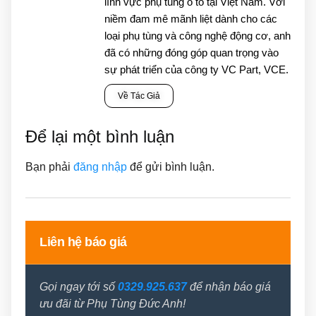
lĩnh vực phụ tùng ô tô tại Việt Nam. Với
niềm đam mê mãnh liệt dành cho các
loại phụ tùng và công nghệ động cơ, anh
đã có những đóng góp quan trọng vào
sự phát triển của công ty VC Part, VCE.
Về Tác Giả
Để lại một bình luận
Bạn phải
đăng nhập
để gửi bình luận.
Liên hệ báo giá
Gọi ngay tới số
0329.925.637
để nhận báo giá
ưu đãi từ Phụ Tùng Đức Anh!