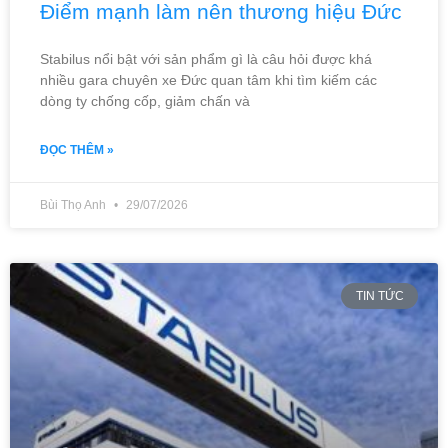
Điểm mạnh làm nên thương hiệu Đức
Stabilus nổi bật với sản phẩm gì là câu hỏi được khá
nhiều gara chuyên xe Đức quan tâm khi tìm kiếm các
dòng ty chống cốp, giảm chấn và
ĐỌC THÊM »
Bùi Thọ Anh
29/07/2026
TIN TỨC