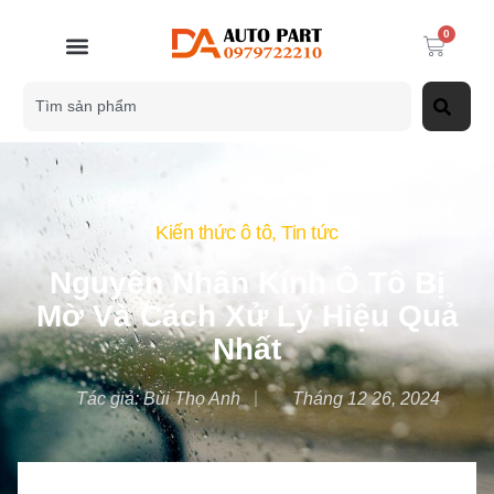
0
Kiến thức ô tô
,
Tin tức
Nguyên Nhân Kính Ô Tô Bị
Mờ Và Cách Xử Lý Hiệu Quả
Nhất
Tác giả:
Bùi Thọ Anh
Tháng 12 26, 2024