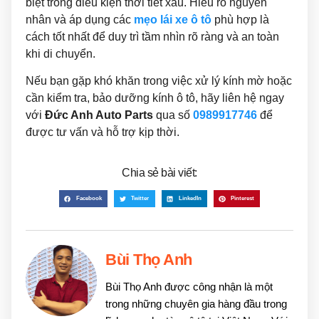
biệt trong điều kiện thời tiết xấu. Hiểu rõ nguyên
nhân và áp dụng các
mẹo lái xe ô tô
phù hợp là
cách tốt nhất để duy trì tầm nhìn rõ ràng và an toàn
khi di chuyển.
Nếu bạn gặp khó khăn trong việc xử lý kính mờ hoặc
cần kiểm tra, bảo dưỡng kính ô tô, hãy liên hệ ngay
với
Đức Anh Auto Parts
qua số
0989917746
để
được tư vấn và hỗ trợ kịp thời.
Chia sẻ bài viết:
Facebook
Twitter
LinkedIn
Pinterest
Bùi Thọ Anh
Bùi Thọ Anh được công nhận là một
trong những chuyên gia hàng đầu trong