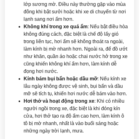
lớp sương mờ. Điều này thường gặp vào mùa
đông khi bật sưởi hoặc khi xe di chuyển từ nơi
lạnh sang nơi ấm hơn.
Không khí trong xe quá ẩm
: Nếu bật điều hòa
không đúng cách, đặc biệt là chế độ lấy gió
trong liên tục, hơi ẩm sẽ không thoát ra ngoài,
làm kính bị mờ nhanh hơn. Ngoài ra, để đồ ướt
như khăn, quần áo hoặc chai nước hở trong xe
cũng khiến không khí ẩm hơn, làm kính dễ
đọng hơi nước.
Kính bám bụi bẩn hoặc dầu mỡ
: Nếu kính xe
lâu ngày không được vệ sinh, bụi bẩn và dầu
mỡ sẽ tích tụ, khiến hơi nước dễ bám vào hơn.
Hơi thở và hoạt động trong xe
: Khi có nhiều
người ngồi trong xe, đặc biệt là khi đóng kín
cửa, hơi thở tạo ra độ ẩm cao hơn, làm kính ô
tô bị mờ nhanh, nhất là vào buổi sáng hoặc
những ngày trời lạnh, mưa.