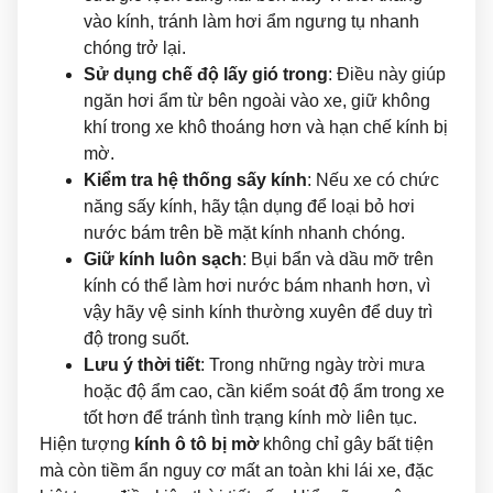
vào kính, tránh làm hơi ẩm ngưng tụ nhanh
chóng trở lại.
Sử dụng chế độ lấy gió trong
: Điều này giúp
ngăn hơi ẩm từ bên ngoài vào xe, giữ không
khí trong xe khô thoáng hơn và hạn chế kính bị
mờ.
Kiểm tra hệ thống sấy kính
: Nếu xe có chức
năng sấy kính, hãy tận dụng để loại bỏ hơi
nước bám trên bề mặt kính nhanh chóng.
Giữ kính luôn sạch
: Bụi bẩn và dầu mỡ trên
kính có thể làm hơi nước bám nhanh hơn, vì
vậy hãy vệ sinh kính thường xuyên để duy trì
độ trong suốt.
Lưu ý thời tiết
: Trong những ngày trời mưa
hoặc độ ẩm cao, cần kiểm soát độ ẩm trong xe
tốt hơn để tránh tình trạng kính mờ liên tục.
Hiện tượng
kính ô tô bị mờ
không chỉ gây bất tiện
mà còn tiềm ẩn nguy cơ mất an toàn khi lái xe, đặc