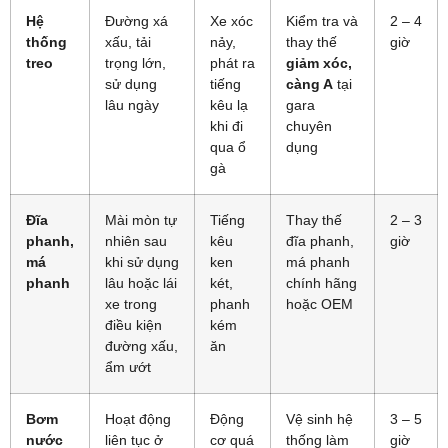
Hệ
Đường xá
Xe xóc
Kiểm tra và
2 – 4
thống
xấu, tải
nảy,
thay thế
giờ
treo
trọng lớn,
phát ra
giảm xóc,
sử dụng
tiếng
càng A
tại
lâu ngày
kêu lạ
gara
khi đi
chuyên
qua ổ
dụng
gà
Đĩa
Mài mòn tự
Tiếng
Thay thế
2 – 3
phanh,
nhiên sau
kêu
đĩa phanh,
giờ
má
khi sử dụng
ken
má phanh
phanh
lâu hoặc lái
két,
chính hãng
xe trong
phanh
hoặc OEM
điều kiện
kém
đường xấu,
ăn
ẩm ướt
Bơm
Hoạt động
Động
Vệ sinh hệ
3 – 5
nước
liên tục ở
cơ quá
thống làm
giờ