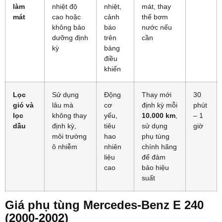
làm
nhiệt độ
nhiệt,
mát, thay
mát
cao hoặc
cảnh
thế bơm
không bảo
báo
nước nếu
dưỡng định
trên
cần
kỳ
bảng
điều
khiển
Lọc
Sử dụng
Động
Thay mới
30
gió và
lâu mà
cơ
định kỳ mỗi
phút
lọc
không thay
yếu,
10.000 km
,
– 1
dầu
định kỳ,
tiêu
sử dụng
giờ
môi trường
hao
phụ tùng
ô nhiễm
nhiên
chính hãng
liệu
để đảm
cao
bảo hiệu
suất
Giá phụ tùng Mercedes-Benz E 240
(2000-2002)