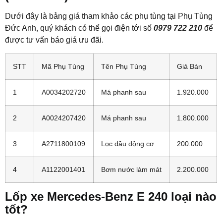
Dưới đây là bảng giá tham khảo các phụ tùng tại Phụ Tùng
Đức Anh, quý khách có thể gọi điện tới số
0979 722 210
để
được tư vấn báo giá ưu đãi.
STT
Mã Phụ Tùng
Tên Phụ Tùng
Giá Bán
1
A0034202720
Má phanh sau
1.920.000
2
A0024207420
Má phanh sau
1.800.000
3
A2711800109
Lọc dầu động cơ
200.000
4
A1122001401
Bơm nước làm mát
2.200.000
Lốp xe Mercedes-Benz E 240 loại nào
tốt?