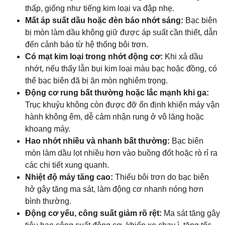
thấp, giống như tiếng kim loại va đập nhẹ.
Mất áp suất dầu hoặc đèn báo nhớt sáng:
Bạc biên
bị mòn làm dầu không giữ được áp suất cần thiết, dẫn
đến cảnh báo từ hệ thống bôi trơn.
Có mạt kim loại trong nhớt động cơ:
Khi xả dầu
nhớt, nếu thấy lẫn bụi kim loại màu bạc hoặc đồng, có
thể bạc biên đã bị ăn mòn nghiêm trọng.
Động cơ rung bất thường hoặc lắc mạnh khi ga:
Trục khuỷu không còn được đỡ ổn định khiến máy vận
hành không êm, dễ cảm nhận rung ở vô lăng hoặc
khoang máy.
Hao nhớt nhiều và nhanh bất thường:
Bạc biên
mòn làm dầu lọt nhiều hơn vào buồng đốt hoặc rò rỉ ra
các chi tiết xung quanh.
Nhiệt độ máy tăng cao:
Thiếu bôi trơn do bạc biên
hở gây tăng ma sát, làm động cơ nhanh nóng hơn
bình thường.
Động cơ yếu, công suất giảm rõ rệt:
Ma sát tăng gây