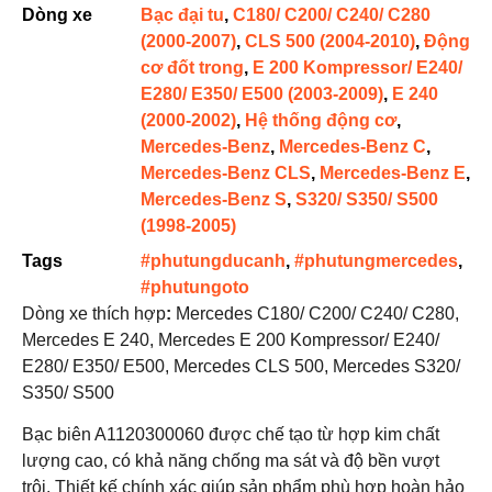
Dòng xe
Bạc đại tu
,
C180/ C200/ C240/ C280
(2000-2007)
,
CLS 500 (2004-2010)
,
Động
cơ đốt trong
,
E 200 Kompressor/ E240/
E280/ E350/ E500 (2003-2009)
,
E 240
(2000-2002)
,
Hệ thống động cơ
,
Mercedes-Benz
,
Mercedes-Benz C
,
Mercedes-Benz CLS
,
Mercedes-Benz E
,
Mercedes-Benz S
,
S320/ S350/ S500
(1998-2005)
Tags
#phutungducanh
,
#phutungmercedes
,
#phutungoto
Dòng xe thích hợp
:
Mercedes C180/ C200/ C240/ C280,
Mercedes E 240, Mercedes E 200 Kompressor/ E240/
E280/ E350/ E500, Mercedes CLS 500, Mercedes S320/
S350/ S500
Bạc biên A1120300060 được chế tạo từ hợp kim chất
lượng cao, có khả năng chống ma sát và độ bền vượt
trội. Thiết kế chính xác giúp sản phẩm phù hợp hoàn hảo