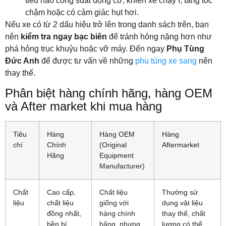
tiêu hao công suất động cơ, khiến xe chạy ì, tăng tốc
chậm hoặc có cảm giác hụt hơi.
Nếu xe có từ 2 dấu hiệu trở lên trong danh sách trên, bạn
nên
kiểm tra ngay bạc biên
để tránh hỏng nặng hơn như
phá hỏng trục khuỷu hoặc vỡ máy. Đến ngay
Phụ Tùng
Đức Anh
để được tư vấn về những
phụ tùng xe sang
nên
thay thế.
Phân biệt hàng chính hãng, hàng OEM
và After market khi mua hàng
Tiêu
Hàng
Hàng OEM
Hàng
chí
Chính
(Original
Aftermarket
Hãng
Equipment
Manufacturer)
Chất
Cao cấp,
Chất liệu
Thường sử
liệu
chất liệu
giống với
dụng vật liệu
đồng nhất,
hàng chính
thay thế, chất
bền bỉ.
hãng, nhưng
lượng có thể