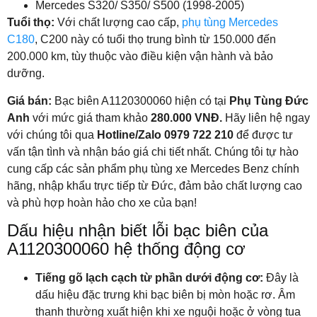
Mercedes S320/ S350/ S500 (1998-2005)
Tuổi thọ:
Với chất lượng cao cấp,
phụ tùng Mercedes
C180
, C200 này có tuổi thọ trung bình từ 150.000 đến
200.000 km, tùy thuộc vào điều kiện vận hành và bảo
dưỡng.
Giá bán:
Bạc biên A1120300060 hiện có tại
Phụ Tùng Đức
Anh
với mức giá tham khảo
280.000 VNĐ.
Hãy liên hệ ngay
với chúng tôi qua
Hotline/Zalo 0979 722 210
để được tư
vấn tận tình và nhận báo giá chi tiết nhất. Chúng tôi tự hào
cung cấp các sản phẩm phụ tùng xe Mercedes Benz chính
hãng, nhập khẩu trực tiếp từ Đức, đảm bảo chất lượng cao
và phù hợp hoàn hảo cho xe của bạn!
Dấu hiệu nhận biết lỗi bạc biên của
A1120300060 hệ thống động cơ
Tiếng gõ lạch cạch từ phần dưới động cơ:
Đây là
dấu hiệu đặc trưng khi bạc biên bị mòn hoặc rơ. Âm
thanh thường xuất hiện khi xe nguội hoặc ở vòng tua