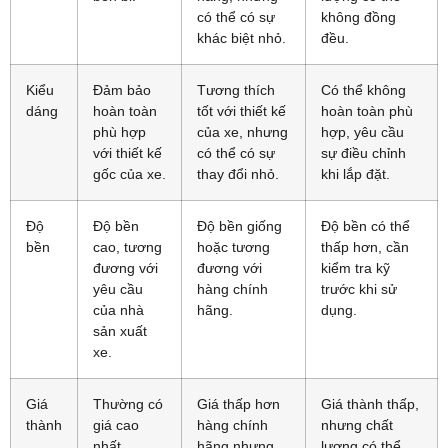
có thể có sự
không đồng
khác biệt nhỏ.
đều.
Kiểu
Đảm bảo
Tương thích
Có thể không
dáng
hoàn toàn
tốt với thiết kế
hoàn toàn phù
phù hợp
của xe, nhưng
hợp, yêu cầu
với thiết kế
có thể có sự
sự điều chỉnh
gốc của xe.
thay đổi nhỏ.
khi lắp đặt.
Độ
Độ bền
Độ bền giống
Độ bền có thể
bền
cao, tương
hoặc tương
thấp hơn, cần
đương với
đương với
kiểm tra kỹ
yêu cầu
hàng chính
trước khi sử
của nhà
hãng.
dụng.
sản xuất
xe.
Giá
Thường có
Giá thấp hơn
Giá thành thấp,
thành
giá cao
hàng chính
nhưng chất
nhất.
hãng nhưng
lượng có thể