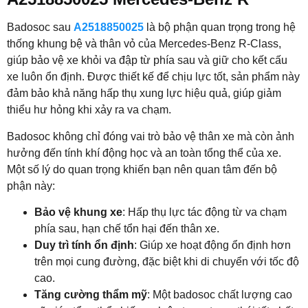
Badosoc sau
A2518850025
là bộ phận quan trọng trong
hệ
thống khung bệ và thân vỏ
của Mercedes-Benz R-Class,
giúp bảo vệ xe khỏi va đập từ phía sau và giữ cho kết cấu
xe luôn ổn định. Được thiết kế để chịu lực tốt, sản phẩm này
đảm bảo khả năng hấp thụ xung lực hiệu quả, giúp giảm
thiểu hư hỏng khi xảy ra va chạm.
Badosoc không chỉ đóng vai trò bảo vệ thân xe mà còn ảnh
hưởng đến tính khí động học và an toàn tổng thể của xe.
Một số lý do quan trọng khiến bạn nên quan tâm đến bộ
phận này:
Bảo vệ khung xe
: Hấp thụ lực tác động từ va chạm
phía sau, hạn chế tổn hại đến thân xe.
Duy trì tính ổn định
: Giúp xe hoạt động ổn định hơn
trên mọi cung đường, đặc biệt khi di chuyển với tốc độ
cao.
Tăng cường thẩm mỹ
: Một badosoc chất lượng cao