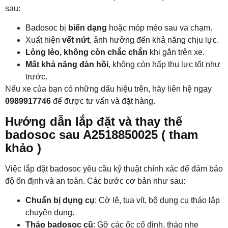
sau:
Badosoc bị
biến dạng
hoặc móp méo sau va chạm.
Xuất hiện
vết nứt
, ảnh hưởng đến khả năng chịu lực.
Lỏng lẻo, không còn chắc chắn
khi gắn trên xe.
Mất khả năng đàn hồi
, không còn hấp thụ lực tốt như
trước.
Nếu xe của bạn có những dấu hiệu trên, hãy liên hệ ngay
0989917746
để được tư vấn và đặt hàng.
Hướng dẫn lắp đặt và thay thế
badosoc sau A2518850025 ( tham
khảo )
Việc lắp đặt badosoc yêu cầu kỹ thuật chính xác để đảm bảo
độ ổn định và an toàn. Các bước cơ bản như sau:
Chuẩn bị dụng cụ
: Cờ lê, tua vít, bộ dụng cụ tháo lắp
chuyên dụng.
Tháo badosoc cũ
: Gỡ các ốc cố định, tháo nhẹ