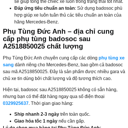
sẽ giúp tổng thể chiếc xe luôn trong trạng thái tốt nhất.
Đáp ứng tiêu chuẩn an toàn
: Sử dụng badosoc phù
hợp giúp xe luôn tuân thủ các tiêu chuẩn an toàn của
hãng Mercedes-Benz.
Phụ Tùng Đức Anh – địa chỉ cung
cấp phụ tùng badosoc sau
A2518850025 chất lượng
Phụ Tùng Đức Anh chuyên cung cấp các dòng
phụ tùng xe
sang
dành riêng cho Mercedes-Benz, bao gồm cả badosoc
sau mã A2518850025. Đây là sản phẩm được nhiều gara và
chủ xe tin dùng bởi chất lượng và độ tương thích cao.
Hiện tại, badosoc sau A2518850025 không có sẵn hàng,
nhưng bạn có thể đặt hàng ngay qua số điện thoại
0329925637
. Thời gian giao hàng:
Ship nhanh 2-3 ngày
trên toàn quốc.
Giao hỏa tốc 1 ngày
nếu cần gấp.
Lý do chọn mua hàng tại Phụ Tùng Đức Anh: