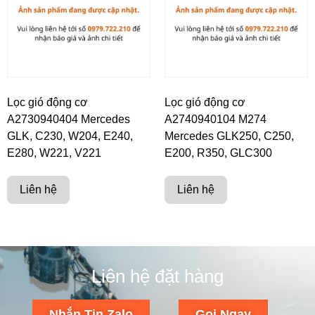
Lọc gió động cơ
Lọc gió động cơ
A2730940404 Mercedes
A2740940104 M274
GLK, C230, W204, E240,
Mercedes GLK250, C250,
E280, W221, V221
E200, R350, GLC300
Liên hệ
Liên hệ
Liên hệ đặt hàng
Nhắn Tin Zalo
Gọi Ngay