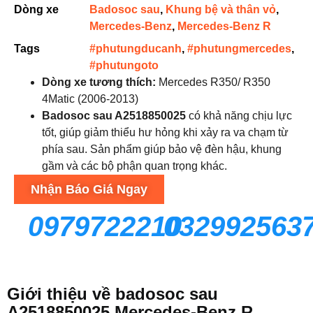
Dòng xe
Badosoc sau
,
Khung bệ và thân vỏ
,
Mercedes-Benz
,
Mercedes-Benz R
Tags
#phutungducanh
,
#phutungmercedes
,
#phutungoto
Dòng xe tương thích:
Mercedes R350/ R350
4Matic (2006-2013)
Badosoc sau A2518850025
có khả năng chịu lực
tốt, giúp giảm thiểu hư hỏng khi xảy ra va chạm từ
phía sau. Sản phẩm giúp bảo vệ đèn hậu, khung
gầm và các bộ phận quan trọng khác.
Nhận Báo Giá Ngay
0979722210
032992563
Giới thiệu về badosoc sau
A2518850025 Mercedes-Benz R