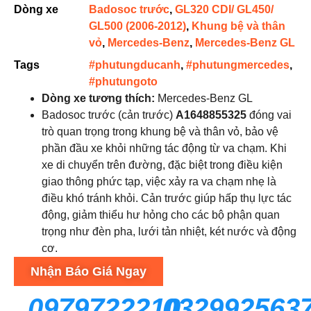
Dòng xe
Badosoc trước
,
GL320 CDI/ GL450/
GL500 (2006-2012)
,
Khung bệ và thân
vỏ
,
Mercedes-Benz
,
Mercedes-Benz GL
Tags
#phutungducanh
,
#phutungmercedes
,
#phutungoto
Dòng xe tương thích:
Mercedes-Benz GL
Badosoc trước (cản trước)
A1648855325
đóng vai
trò quan trọng trong khung bệ và thân vỏ, bảo vệ
phần đầu xe khỏi những tác động từ va chạm. Khi
xe di chuyển trên đường, đặc biệt trong điều kiện
giao thông phức tạp, việc xảy ra va chạm nhẹ là
điều khó tránh khỏi. Cản trước giúp hấp thụ lực tác
động, giảm thiểu hư hỏng cho các bộ phận quan
trọng như đèn pha, lưới tản nhiệt, két nước và động
cơ.
Nhận Báo Giá Ngay
0979722210
032992563