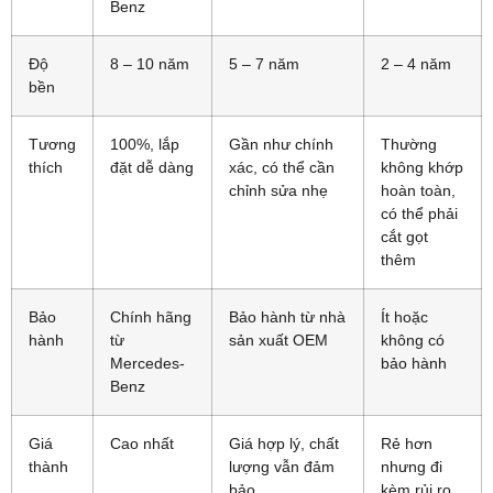
Benz
Độ
8 – 10 năm
5 – 7 năm
2 – 4 năm
bền
Tương
100%, lắp
Gần như chính
Thường
thích
đặt dễ dàng
xác, có thể cần
không khớp
chỉnh sửa nhẹ
hoàn toàn,
có thể phải
cắt gọt
thêm
Bảo
Chính hãng
Bảo hành từ nhà
Ít hoặc
hành
từ
sản xuất OEM
không có
Mercedes-
bảo hành
Benz
Giá
Cao nhất
Giá hợp lý, chất
Rẻ hơn
thành
lượng vẫn đảm
nhưng đi
bảo
kèm rủi ro