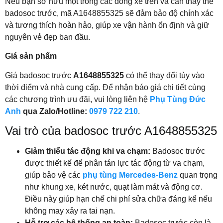
Nếu bạn sở hữu một trong các dòng xe trên và cần thay thế
badosoc trước, mã A1648855325 sẽ đảm bảo độ chính xác
và tương thích hoàn hảo, giúp xe vận hành ổn định và giữ
nguyên vẻ đẹp ban đầu.
Giá sản phẩm
Giá badosoc trước
A1648855325
có thể thay đổi tùy vào
thời điểm và nhà cung cấp. Để nhận báo giá chi tiết cùng
các chương trình ưu đãi, vui lòng liên hệ
Phụ Tùng Đức
Anh
qua Zalo/Hotline:
0979 722 210
.
Vai trò của badosoc trước A1648855325
Giảm thiểu tác động khi va chạm:
Badosoc trước
được thiết kế để phân tán lực tác động từ va chạm,
giúp bảo vệ các
phụ tùng Mercedes-Benz
quan trọng
như khung xe, két nước, quạt làm mát và động cơ.
Điều này giúp hạn chế chi phí sửa chữa đáng kể nếu
không may xảy ra tai nạn.
Hỗ trợ các hệ thống an toàn:
Badosoc trước còn là