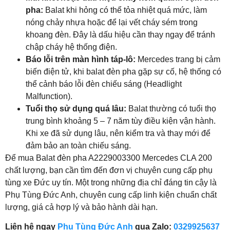
pha:
Balat khi hỏng có thể tỏa nhiệt quá mức, làm
nóng chảy nhựa hoặc để lại vết cháy sém trong
khoang đèn. Đây là dấu hiệu cần thay ngay để tránh
chập cháy hệ thống điện.
Báo lỗi trên màn hình táp-lô:
Mercedes trang bị cảm
biến điện tử, khi balat đèn pha gặp sự cố, hệ thống có
thể cảnh báo lỗi đèn chiếu sáng (Headlight
Malfunction).
Tuổi thọ sử dụng quá lâu:
Balat thường có tuổi thọ
trung bình khoảng 5 – 7 năm tùy điều kiện vận hành.
Khi xe đã sử dụng lâu, nên kiểm tra và thay mới để
đảm bảo an toàn chiếu sáng.
Để mua Balat đèn pha A2229003300 Mercedes CLA 200
chất lượng, bạn cần tìm đến đơn vị chuyên cung cấp phụ
tùng xe Đức uy tín. Một trong những địa chỉ đáng tin cậy là
Phụ Tùng Đức Anh, chuyên cung cấp linh kiện chuẩn chất
lượng, giá cả hợp lý và bảo hành dài hạn.
Liên hệ ngay
Phụ Tùng Đức Anh
qua Zalo:
0329925637