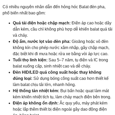
Có nhiều nguyên nhân dẫn đến hỏng hóc Balat đèn pha,
phổ biến nhất bao gồm:
Quá tải điện hoặc chập mạch:
Điện áp cao hoặc dây
dẫn kém, cầu chì không phù hợp dễ khiến balat quá tải
và cháy.
Độ ẩm, nước lọt vào đèn pha:
Gioăng hoặc vỏ đèn
không kín cho phép nước xâm nhập, gây chập mạch,
đặc biệt khi đi mưa hoặc rửa xe bằng vòi áp lực cao.
Tuổi thọ linh kiện:
Sau 5–7 năm, tụ điện và IC trong
balat xuống cấp, sinh nhiệt cao và dễ cháy.
Đèn HID/LED quá công suất hoặc thay không
đúng loại:
Sử dụng bóng công suất cao hơn thiết kế
làm balat chịu tải lớn, nhanh hỏng.
Hệ thống tản nhiệt kém:
Bụi bẩn hoặc quạt làm mát
kém khiến nhiệt tích tụ, làm cháy mạch điện bên trong.
Điện áp không ổn định:
Ắc quy yếu, máy phát kém
hoặc lắp thêm thiết bị điện ngoài gây dao động điện