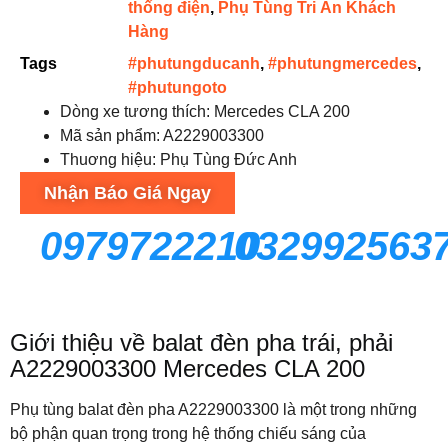
thống điện
,
Phụ Tùng Tri Ân Khách
Hàng
Tags
#phutungducanh
,
#phutungmercedes
,
#phutungoto
Dòng xe tương thích: Mercedes CLA 200
Mã sản phẩm: A2229003300
Thuơng hiệu: Phụ Tùng Đức Anh
Nhận Báo Giá Ngay
0979722210
032992563
Giới thiệu về balat đèn pha trái, phải
A2229003300 Mercedes CLA 200
Phụ tùng balat đèn pha A2229003300 là một trong những
bộ phận quan trọng trong hệ thống chiếu sáng của