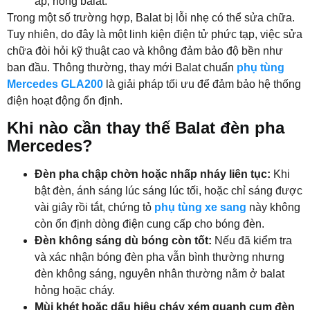
áp, hỏng balat.
Trong một số trường hợp, Balat bị lỗi nhẹ có thể sửa chữa.
Tuy nhiên, do đây là một linh kiện điện tử phức tạp, việc sửa
chữa đòi hỏi kỹ thuật cao và không đảm bảo độ bền như
ban đầu. Thông thường, thay mới Balat chuẩn
phụ tùng
Mercedes GLA200
là giải pháp tối ưu để đảm bảo hệ thống
điện hoạt động ổn định.
Khi nào cần thay thế Balat đèn pha
Mercedes?
Đèn pha chập chờn hoặc nhấp nháy liên tục:
Khi
bật đèn, ánh sáng lúc sáng lúc tối, hoặc chỉ sáng được
vài giây rồi tắt, chứng tỏ
phụ tùng xe sang
này không
còn ổn định dòng điện cung cấp cho bóng đèn.
Đèn không sáng dù bóng còn tốt:
Nếu đã kiểm tra
và xác nhận bóng đèn pha vẫn bình thường nhưng
đèn không sáng, nguyên nhân thường nằm ở balat
hỏng hoặc cháy.
Mùi khét hoặc dấu hiệu cháy xém quanh cụm đèn