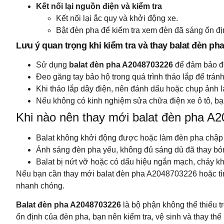
Kết nối lại nguồn điện và kiểm tra
Kết nối lại ắc quy và khởi động xe.
Bật đèn pha để kiểm tra xem đèn đã sáng ổn đ
Lưu ý quan trọng khi kiểm tra và thay balat đèn ph
Sử dụng
balat đèn pha A2048703226
để đảm bảo độ
Đeo găng tay bảo hộ trong quá trình tháo lắp để tránh 
Khi tháo lắp dây điện, nên đánh dấu hoặc chụp ảnh lạ
Nếu không có kinh nghiệm sửa chữa điện xe ô tô, b
Khi nào nên thay mới balat đèn pha A
Balat không khởi động được hoặc làm đèn pha chập 
Ánh sáng đèn pha yếu, không đủ sáng dù đã thay bó
Balat bị nứt vỡ hoặc có dấu hiệu ngắn mạch, cháy kh
Nếu bạn cần thay mới balat đèn pha A2048703226 hoặc tìm
nhanh chóng.
Balat đèn pha A2048703226
là bộ phận không thể thiếu 
ổn định của đèn pha, bạn nên kiểm tra, vệ sinh và thay thế