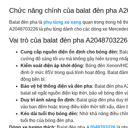
Chức năng chính của balat đèn pha A
Balat đèn pha là
phụ tùng xe sang
quan trọng trong hệ t
A2048703226 là phụ tùng dành cho các dòng xe Mercedes
Vai trò của balat đèn pha A2048703226
Cung cấp nguồn điện ổn định cho bóng đèn:
Bala
cường độ sáng tối ưu mà không gây hiện tượng nhấ
Kiểm soát điện áp khởi động:
Bóng đèn Xenon/HID 
định ở mức 85V trong quá trình hoạt động. Balat đảm
động bền bỉ.
Bảo vệ hệ thống điện và đèn pha:
Balat đèn pha A
balat sẽ ngắt nguồn điện kịp thời, bảo vệ bóng đèn v
Duy trì ánh sáng ổn định:
Balat giúp đèn pha duy tr
vào ban đêm hoặc trong điều kiện thời tiết xấu, đảm 
Kéo dài tuổi thọ bóng đèn:
Nhờ khả năng điều chỉnh
tuổi thọ của bóng đèn pha.
Dòng xe tương thích:
Balat đèn pha
A2048703226
là ph