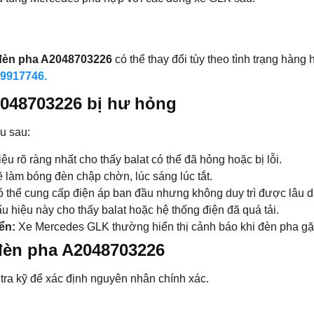
 đèn pha A2048703226
có thể thay đổi tùy theo tình trạng hàng
9917746.
2048703226 bị hư hỏng
u sau:
ệu rõ ràng nhất cho thấy balat có thể đã hỏng hoặc bị lỗi.
 làm bóng đèn chập chờn, lúc sáng lúc tắt.
ó thể cung cấp điện áp ban đầu nhưng không duy trì được lâu d
 hiệu này cho thấy balat hoặc hệ thống điện đã quá tải.
ển:
Xe Mercedes GLK thường hiển thị cảnh báo khi đèn pha gặp
 đèn pha A2048703226
 tra kỹ để xác định nguyên nhân chính xác.