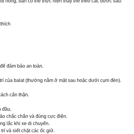
bị hỏng, bạn có thể thực hiện thay thế theo các bước sau:
thích
 để đảm bảo an toàn.
 trí của balat (thường nằm ở mặt sau hoặc dưới cụm đèn).
cách cẩn thận.
n đầu.
bảo chắc chắn và đúng cực điện.
ung lắc khi xe di chuyển.
í và siết chặt các ốc giữ.