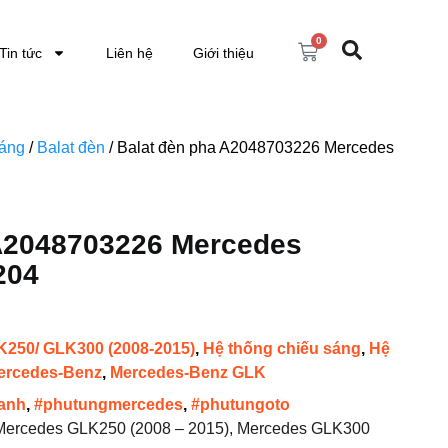
0
Tin tức
Liên hệ
Giới thiệu
sáng
/
Balat đèn
/ Balat đèn pha A2048703226 Mercedes
A2048703226 Mercedes
204
250/ GLK300 (2008-2015)
,
Hệ thống chiếu sáng
,
Hệ
ercedes-Benz
,
Mercedes-Benz GLK
anh
,
#phutungmercedes
,
#phutungoto
ercedes GLK250 (2008 – 2015), Mercedes GLK300