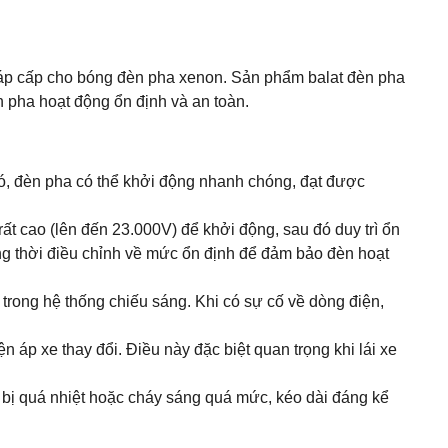
n áp cấp cho bóng đèn pha xenon. Sản phẩm balat đèn pha
pha hoạt động ổn định và an toàn.
đó, đèn pha có thể khởi động nhanh chóng, đạt được
cao (lên đến 23.000V) để khởi động, sau đó duy trì ổn
ng thời điều chỉnh về mức ổn định để đảm bảo đèn hoạt
rong hệ thống chiếu sáng. Khi có sự cố về dòng điện,
n áp xe thay đổi. Điều này đặc biệt quan trọng khi lái xe
 bị quá nhiệt hoặc cháy sáng quá mức, kéo dài đáng kể