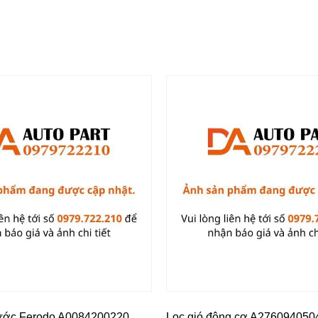
ước Ferodo A0084200220
Lọc gió động cơ A276094050