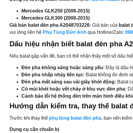
Mercedes GLK250 (2008-2015)
Mercedes GLK300 (2008-2015)
Giá bán
balat đèn pha A2048703226
: Giá bán của
balat
vui lòng liên hệ
Phụ Tùng Đức Anh
qua Hotline/Zalo:
098
Dấu hiệu nhận biết balat đèn pha A
Nếu balat gặp vấn đề, bạn có thể nhận thấy một số dấu hiệ
Đèn pha không sáng hoặc sáng yếu:
Đây là dấu hi
Đèn pha nhấp nháy liên tục:
Balat không ổn định sẽ
Đèn pha mất sáng sau vài giây khởi động:
Balat c
Có mùi khét hoặc vết cháy ở khu vực đèn pha:
Dấu
Cảnh báo lỗi hệ thống đèn trên màn hình điều khi
Hướng dẫn kiểm tra,
thay thế
balat
Trước khi thay thế
phụ tùng balat đèn pha
, bạn nên kiểm
Dụng cụ cần chuẩn bị