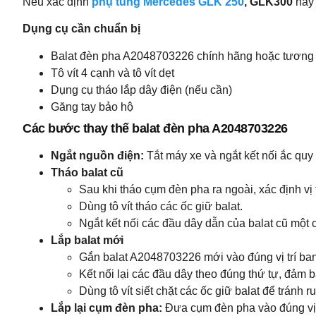
Nếu xác định
phụ tùng Mercedes GLK 250
, GLK300
này 
Dụng cụ cần chuẩn bị
Balat đèn pha A2048703226 chính hãng hoặc tương 
Tô vít 4 cạnh và tô vít dẹt
Dụng cụ tháo lắp dây điện (nếu cần)
Găng tay bảo hộ
Các bước thay thế
balat đèn pha A2048703226
Ngắt nguồn điện:
Tắt máy xe và ngắt kết nối ắc quy
Tháo balat cũ
Sau khi tháo cụm đèn pha ra ngoài, xác định vị
Dùng tô vít tháo các ốc giữ balat.
Ngắt kết nối các đầu dây dẫn của balat cũ một 
Lắp balat mới
Gắn balat A2048703226 mới vào đúng vị trí ba
Kết nối lại các đầu dây theo đúng thứ tự, đảm 
Dùng tô vít siết chặt các ốc giữ balat để tránh r
Lắp lại cụm đèn pha:
Đưa cụm đèn pha vào đúng vị tr