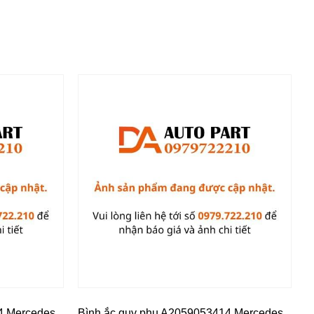
4 Mercedes
Bình ắc quy phụ A2059053414 Mercedes