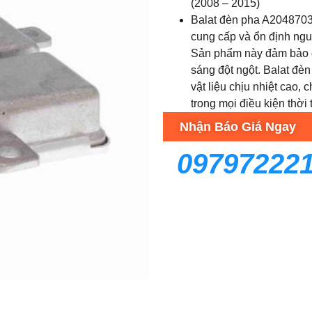
(2008 – 2015)
Balat đèn pha A20487032
cung cấp và ổn định ngu
Sản phẩm này đảm bảo đ
sáng đột ngột. Balat đè
vật liệu chịu nhiệt cao,
trong mọi điều kiện thời t
Nhận Báo Giá Ngay
09797222