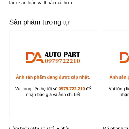
lái xe an toàn và thoải mái hơn.
Sản phẩm tương tự
Cảm biến ABS sau trái + phải
Má phanh tr