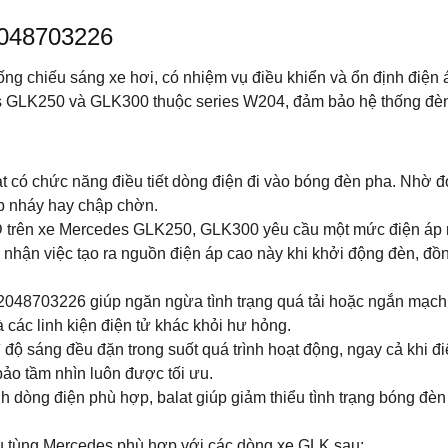
2048703226
hống chiếu sáng xe hơi, có nhiệm vụ điều khiển và ổn định điệ
 GLK250 và GLK300 thuộc series W204, đảm bảo hệ thống đèn 
t có chức năng điều tiết dòng điện đi vào bóng đèn pha. Nhờ 
p nháy hay chập chờn.
trên xe Mercedes GLK250, GLK300 yêu cầu một mức điện áp rất 
 nhận việc tạo ra nguồn điện áp cao này khi khởi động đèn, đồ
2048703226 giúp ngăn ngừa tình trạng quá tải hoặc ngắn mạch t
à các linh kiện điện tử khác khỏi hư hỏng.
ì độ sáng đều đặn trong suốt quá trình hoạt động, ngay cả khi điệ
bảo tầm nhìn luôn được tối ưu.
 dòng điện phù hợp, balat giúp giảm thiểu tình trạng bóng đèn
ụ tùng Mercedes phù hợp với các dòng xe GLK sau: