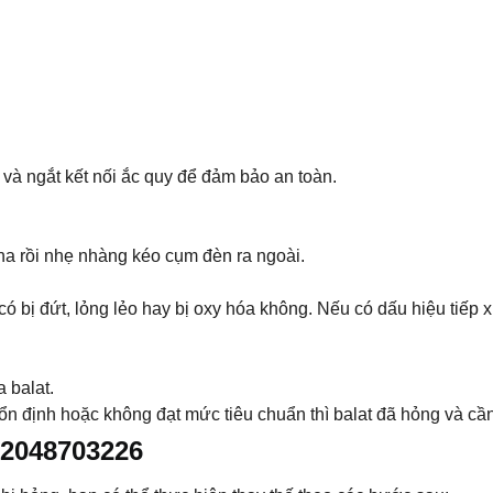
e và ngắt kết nối ắc quy để đảm bảo an toàn.
pha rồi nhẹ nhàng kéo cụm đèn ra ngoài.
có bị đứt, lỏng lẻo hay bị oxy hóa không. Nếu có dấu hiệu tiếp 
 balat.
ổn định hoặc không đạt mức tiêu chuẩn thì balat đã hỏng và cầ
A2048703226