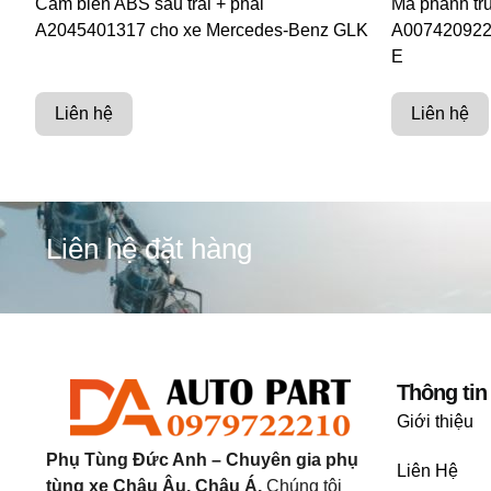
Cảm biến ABS sau trái + phải
Má phanh tr
A2045401317 cho xe Mercedes-Benz GLK
A007420922
E
Liên hệ
Liên hệ
Liên hệ đặt hàng
Thông tin
Giới thiệu
Phụ Tùng Đức Anh – Chuyên gia phụ
Liên Hệ
tùng xe Châu Âu, Châu Á.
Chúng tôi