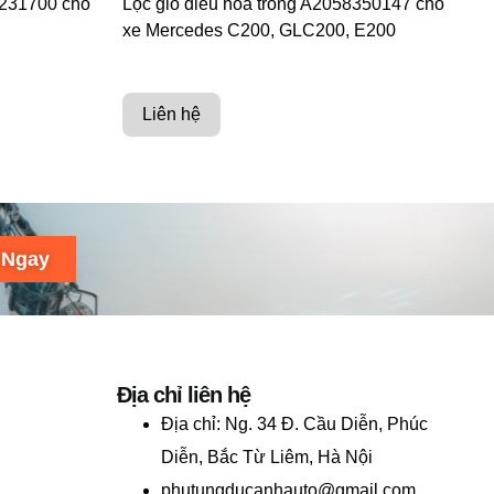
3231700 cho
Lọc gió điều hoà trong A2058350147 cho
xe Mercedes C200, GLC200, E200
Liên hệ
 Ngay
Địa chỉ liên hệ
Địa chỉ:
Ng. 34 Đ. Cầu Diễn, Phúc
Diễn, Bắc Từ Liêm, Hà Nội
phutungducanhauto@gmail.com