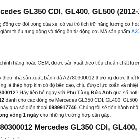
rcedes GL350 CDI, GL400, GL500 (2012-
 động cơ đốt trong của xe, có vai trò tích trữ năng lượng cơ h
 giảm thiểu rung động và tiếng ồn từ động cơ. Mã sản phẩm
A2
 chính hãng hoặc OEM, được sản xuất theo tiêu chuẩn chất lư
tùy theo nhà sản xuất, bánh đà A2780300012 thường được thiết
ờng là thép hợp kim có độ bền cao, chịu được lực xoắn và nhiệt
300012
? Hãy liên hệ ngay với
Phụ Tùng Đức Anh
qua số hotl
12
dành cho các dòng xe Mercedes GL350 CDI, GL400, GL500 
 này qua số điện thoại
0989917746
. Chúng tôi sẽ tiến hành n
rong vòng 1 ngày
cho những trường hợp cần gấp.
80300012 Mercedes GL350 CDI, GL400, 