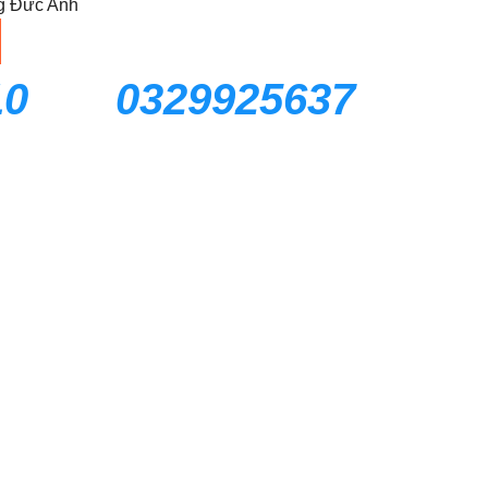
g Đức Anh
10
0329925637