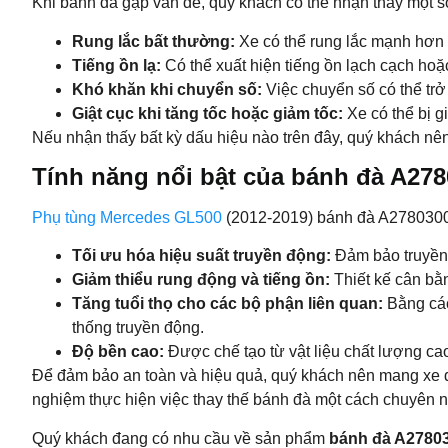
Khi bánh đà gặp vấn đề, quý khách có thể nhận thấy một s
Rung lắc bất thường:
Xe có thể rung lắc mạnh hơn b
Tiếng ồn lạ:
Có thể xuất hiện tiếng ồn lạch cạch hoặc
Khó khăn khi chuyển số:
Việc chuyển số có thể trở
Giật cục khi tăng tốc hoặc giảm tốc:
Xe có thể bị g
Nếu nhận thấy bất kỳ dấu hiệu nào trên đây, quý khách nên
Tính năng nổi bật của bánh đà A27
Phụ tùng Mercedes GL500
(2012-2019) bánh đà A27803000
Tối ưu hóa hiệu suất truyền động:
Đảm bảo truyền 
Giảm thiểu rung động và tiếng ồn:
Thiết kế cân bằn
Tăng tuổi thọ cho các bộ phận liên quan:
Bằng các
thống truyền động.
Độ bền cao:
Được chế tạo từ vật liệu chất lượng ca
Để đảm bảo an toàn và hiệu quả, quý khách nên mang xe đ
nghiệm thực hiện việc thay thế bánh đà một cách chuyên n
Quý khách đang có nhu cầu về sản phẩm
bánh đà A2780