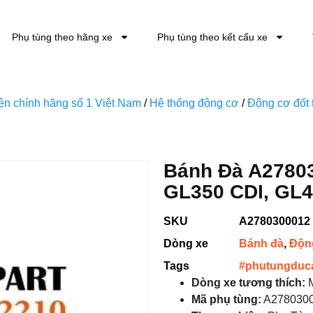
Phụ tùng theo hãng xe
Phụ tùng theo kết cấu xe
kiện chính hãng số 1 Việt Nam
/
Hệ thống động cơ
/
Động cơ đốt 
Bánh Đà A2780
GL350 CDI, GL4
SKU
A2780300012
Dòng xe
Bánh đà
,
Động
Tags
#phutungduc
Dòng xe tương thích:
M
Mã phụ tùng:
A278030