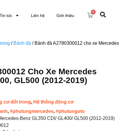
0
Tin tức
Liên hệ
Giới thiệu
trong
/
Bánh đà
/ Bánh đà A2780300012 cho xe Mercedes
300012 Cho Xe Mercedes
00, GL500 (2012-2019)
 cơ đốt trong
,
Hệ thống động cơ
anh
,
#phutungmercedes
,
#phutungoto
ercedes-Benz GL350 CDI/ GL400/ GL500 (2012-2019)
0012