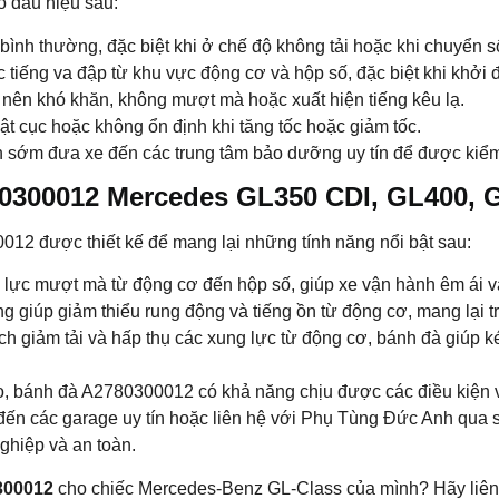
ố dấu hiệu sau:
ình thường, đặc biệt khi ở chế độ không tải hoặc khi chuyển s
 tiếng va đập từ khu vực động cơ và hộp số, đặc biệt khi khởi 
 nên khó khăn, không mượt mà hoặc xuất hiện tiếng kêu lạ.
iật cục hoặc không ổn định khi tăng tốc hoặc giảm tốc.
 sớm đưa xe đến các trung tâm bảo dưỡng uy tín để được kiểm t
80300012 Mercedes GL350 CDI, GL400, G
12 được thiết kế để mang lại những tính năng nổi bật sau:
lực mượt mà từ động cơ đến hộp số, giúp xe vận hành êm ái v
g giúp giảm thiểu rung động và tiếng ồn từ động cơ, mang lại tr
h giảm tải và hấp thụ các xung lực từ động cơ, bánh đà giúp ké
o, bánh đà A2780300012 có khả năng chịu được các điều kiện vậ
ến các garage uy tín hoặc liên hệ với Phụ Tùng Đức Anh qua s
ghiệp và an toàn.
300012
cho chiếc Mercedes-Benz GL-Class của mình? Hãy liên