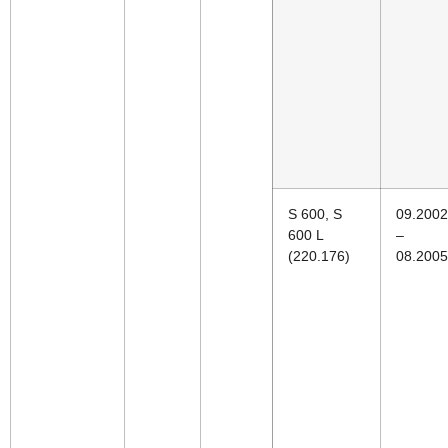
S 600, S
09.2002
600 L
–
(220.176)
08.2005