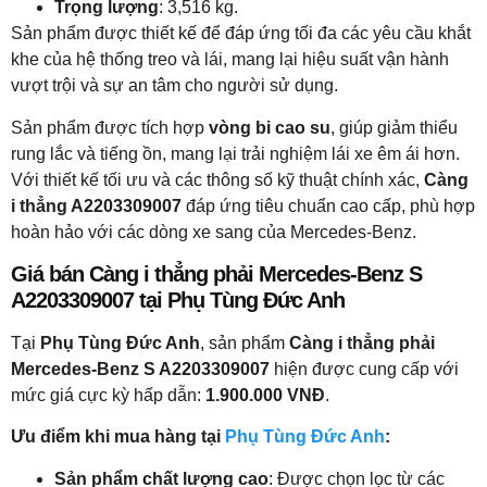
Trọng lượng
: 3,516 kg.
Sản phẩm được thiết kế để đáp ứng tối đa các yêu cầu khắt
khe của hệ thống treo và lái, mang lại hiệu suất vận hành
vượt trội và sự an tâm cho người sử dụng.
Sản phẩm được tích hợp
vòng bi cao su
, giúp giảm thiểu
rung lắc và tiếng ồn, mang lại trải nghiệm lái xe êm ái hơn.
Với thiết kế tối ưu và các thông số kỹ thuật chính xác,
Càng
i thẳng A2203309007
đáp ứng tiêu chuẩn cao cấp, phù hợp
hoàn hảo với các dòng xe sang của Mercedes-Benz.
Giá bán Càng i thẳng phải Mercedes-Benz S
A2203309007 tại Phụ Tùng Đức Anh
Tại
Phụ Tùng Đức Anh
, sản phẩm
Càng i thẳng phải
Mercedes-Benz S A2203309007
hiện được cung cấp với
mức giá cực kỳ hấp dẫn:
1.900.000 VNĐ
.
Ưu điểm khi mua hàng tại
Phụ Tùng Đức Anh
:
Sản phẩm chất lượng cao
: Được chọn lọc từ các