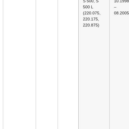
S 500, S
10.1998
500 L
–
(220.075,
08.2005
220.175,
220.875)