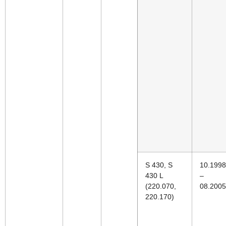
S 430, S
10.1998
430 L
–
(220.070,
08.2005
220.170)