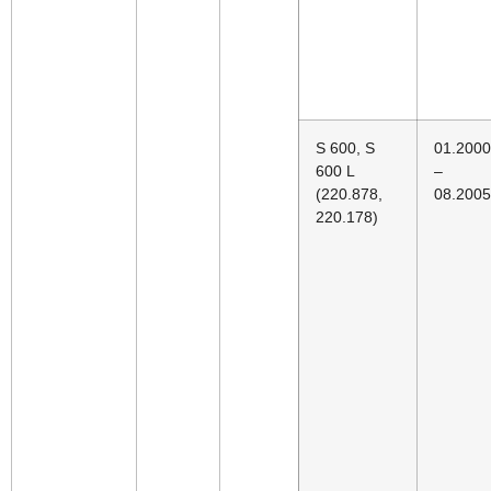
S 600, S
01.2000
600 L
–
(220.878,
08.2005
220.178)