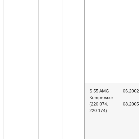
S 55 AMG
06.2002
Kompressor
–
(220.074,
08.2005
220.174)