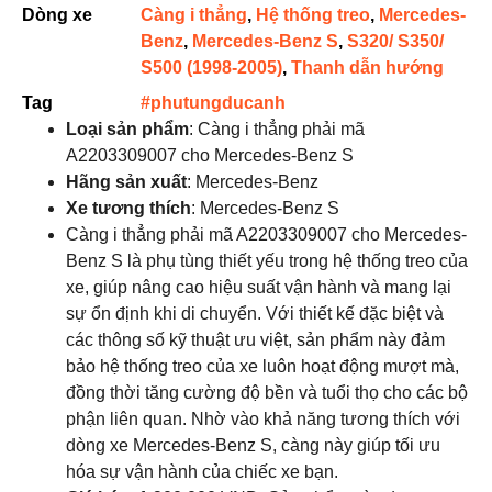
Dòng xe
Càng i thẳng
,
Hệ thống treo
,
Mercedes-
Benz
,
Mercedes-Benz S
,
S320/ S350/
S500 (1998-2005)
,
Thanh dẫn hướng
Tag
#phutungducanh
Loại sản phẩm
: Càng i thẳng phải mã
A2203309007 cho Mercedes-Benz S
Hãng sản xuất
: Mercedes-Benz
Xe tương thích
: Mercedes-Benz S
Càng i thẳng phải mã A2203309007 cho Mercedes-
Benz S là phụ tùng thiết yếu trong hệ thống treo của
xe, giúp nâng cao hiệu suất vận hành và mang lại
sự ổn định khi di chuyển. Với thiết kế đặc biệt và
các thông số kỹ thuật ưu việt, sản phẩm này đảm
bảo hệ thống treo của xe luôn hoạt động mượt mà,
đồng thời tăng cường độ bền và tuổi thọ cho các bộ
phận liên quan. Nhờ vào khả năng tương thích với
dòng xe Mercedes-Benz S, càng này giúp tối ưu
hóa sự vận hành của chiếc xe bạn.