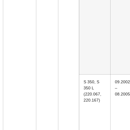
S 350, S
09.2002
350 L
–
(220.067,
08.2005
220.167)