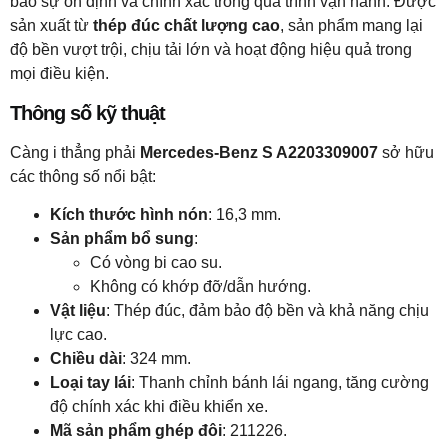
bảo sự ổn định và chính xác trong quá trình vận hành. Được
sản xuất từ
thép đúc chất lượng cao
, sản phẩm mang lại
độ bền vượt trội, chịu tải lớn và hoạt động hiệu quả trong
mọi điều kiện.
Thông số kỹ thuật
Càng i thẳng phải
Mercedes-Benz S A2203309007
sở hữu
các thông số nổi bật:
Kích thước hình nón
: 16,3 mm.
Sản phẩm bổ sung
:
Có vòng bi cao su.
Không có khớp đỡ/dẫn hướng.
Vật liệu
: Thép đúc, đảm bảo độ bền và khả năng chịu
lực cao.
Chiều dài
: 324 mm.
Loại tay lái
: Thanh chỉnh bánh lái ngang, tăng cường
độ chính xác khi điều khiển xe.
Mã sản phẩm ghép đôi
: 211226.