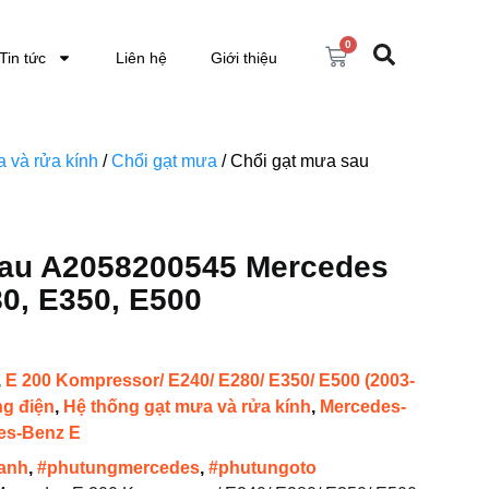
0
Tin tức
Liên hệ
Giới thiệu
 và rửa kính
/
Chổi gạt mưa
/ Chổi gạt mưa sau
Sau A2058200545 Mercedes
0, E350, E500
,
E 200 Kompressor/ E240/ E280/ E350/ E500 (2003-
ng điện
,
Hệ thống gạt mưa và rửa kính
,
Mercedes-
es-Benz E
anh
,
#phutungmercedes
,
#phutungoto