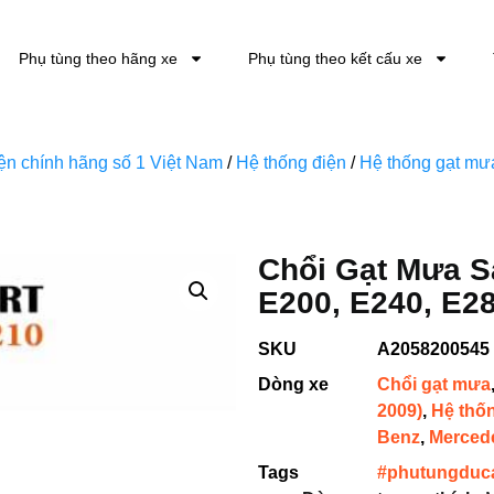
Phụ tùng theo hãng xe
Phụ tùng theo kết cấu xe
kiện chính hãng số 1 Việt Nam
/
Hệ thống điện
/
Hệ thống gạt mưa
Chổi Gạt Mưa 
E200, E240, E28
SKU
A2058200545
Dòng xe
Chổi gạt mưa
2009)
,
Hệ thố
Benz
,
Merced
Tags
#phutungduc