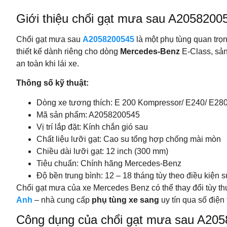
Giới thiệu chổi gạt mưa sau A2058200
Chổi gạt mưa sau
A2058200545
là một phụ tùng quan trọ
thiết kế dành riêng cho dòng
Mercedes-Benz
E-Class, sản
an toàn khi lái xe.
Thông số kỹ thuật:
Dòng xe tương thích: E 200 Kompressor/ E240/ E28
Mã sản phẩm: A2058200545
Vị trí lắp đặt: Kính chắn gió sau
Chất liệu lưỡi gạt: Cao su tổng hợp chống mài mòn
Chiều dài lưỡi gạt: 12 inch (300 mm)
Tiêu chuẩn: Chính hãng Mercedes-Benz
Độ bền trung bình: 12 – 18 tháng tùy theo điều kiện 
Chổi gạt mưa của xe Mercedes Benz có thể thay đổi tùy thu
Anh
– nhà cung cấp
phụ tùng xe sang
uy tín qua số điện
Công dụng của chổi gạt mưa sau A20