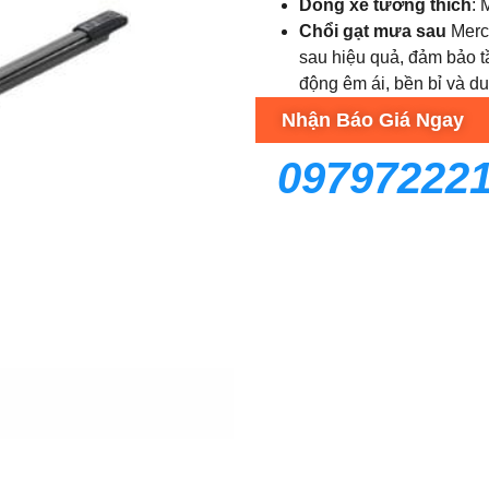
Dòng xe tương thích
: 
Chổi gạt mưa sau
Merc
sau hiệu quả, đảm bảo tầ
động êm ái, bền bỉ và du
Nhận Báo Giá Ngay
09797222