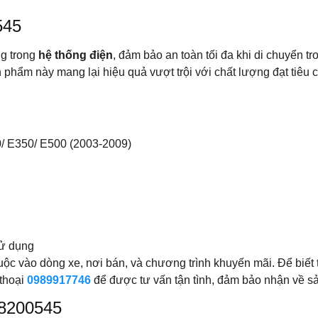
545
ng trong
hệ thống điện
, đảm bảo an toàn tối đa khi di chuyển t
 phẩm này mang lại hiệu quả vượt trội với chất lượng đạt tiêu c
0/ E350/ E500 (2003-2009)
sử dụng
ộc vào dòng xe, nơi bán, và chương trình khuyến mãi. Để biết th
 thoại
0989917746
để được tư vấn tận tình, đảm bảo nhận về sả
58200545