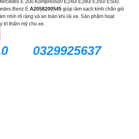
Mercedes E 200 Kompressor/ E240/ E280/ E350/ E500.
edes-Benz E
A2058200545
giúp làm sạch kính chắn gió
m nhìn rõ ràng và an toàn khi lái xe. Sản phẩm hoạt
y trì thẩm mỹ cho xe.
10
0329925637