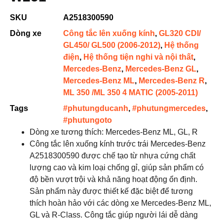
SKU
A2518300590
Dòng xe
Công tắc lên xuống kính
,
GL320 CDI/
GL450/ GL500 (2006-2012)
,
Hệ thống
điện
,
Hệ thống tiện nghi và nội thất
,
Mercedes-Benz
,
Mercedes-Benz GL
,
Mercedes-Benz ML
,
Mercedes-Benz R
,
ML 350 /ML 350 4 MATIC (2005-2011)
Tags
#phutungducanh
,
#phutungmercedes
,
#phutungoto
Dòng xe tương thích: Mercedes-Benz ML, GL, R
Công tắc lên xuống kính trước trái Mercedes-Benz
A2518300590 được chế tạo từ nhựa cứng chất
lượng cao và kim loại chống gỉ, giúp sản phẩm có
độ bền vượt trội và khả năng hoạt động ổn định.
Sản phẩm này được thiết kế đặc biệt để tương
thích hoàn hảo với các dòng xe Mercedes-Benz ML,
GL và R-Class. Công tắc giúp người lái dễ dàng