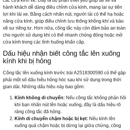
các cửa kính xe. Đây là bộ phận thiết yếu giúp tài xế và
hành khách dễ dàng điều chỉnh cửa kính, mang lại sự tiện
lợi khi lái xe. Bằng cách nhấn nút, người lái có thể hạ hoặc
nâng cửa kính, giúp điều chỉnh lưu thông không khí và bảo
vệ sự riêng tư. Hơn nữa, công tắc này còn đảm bảo an toàn
cho người sử dụng khi có thể nhanh chóng đóng hoặc mở
cửa kính trong các tình huống khẩn cấp.
Dấu hiệu nhận biết công tắc lên xuống
kính khi bị hỏng
Công tắc lên xuống kính trước trái A2518300590 có thể gặp
phải một số dấu hiệu hỏng hóc sau khi sử dụng trong thời
gian dài. Những dấu hiệu này bao gồm:
Kính không di chuyển:
Nếu công tắc không phản hồi
khi bạn nhấn nút lên hoặc xuống, đây là dấu hiệu rõ
ràng công tắc đã hỏng.
Kính di chuyển chậm hoặc bị kẹt:
Nếu kính lên
xuống quá chậm hoặc bị dừng lại giữa chừng, công