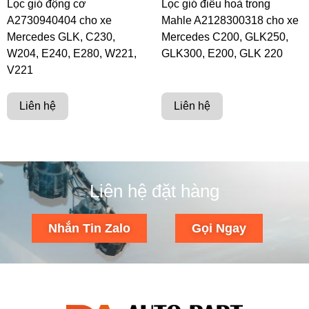
Lọc gió động cơ
Lọc gió điều hoà trong
A2730940404 cho xe
Mahle A2128300318 cho xe
Mercedes GLK, C230,
Mercedes C200, GLK250,
W204, E240, E280, W221,
GLK300, E200, GLK 220
V221
Liên hệ
Liên hệ
Liên hệ đặt hàng
Nhắn Tin Zalo
Gọi Ngay