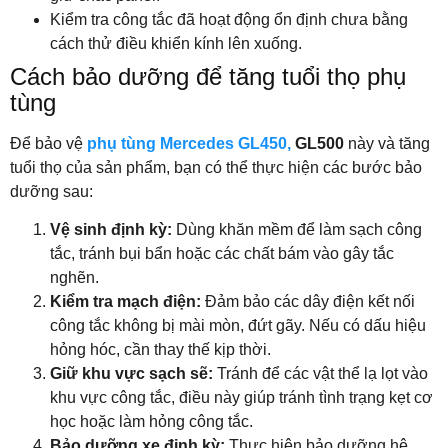
Kiểm tra công tắc đã hoạt động ổn định chưa bằng
cách thử điều khiển kính lên xuống.
Cách bảo dưỡng để tăng tuổi thọ phụ
tùng
Để bảo vệ
phụ tùng Mercedes GL450,
GL500
này và tăng
tuổi thọ của sản phẩm, bạn có thể thực hiện các bước bảo
dưỡng sau:
Vệ sinh định kỳ:
Dùng khăn mềm để làm sạch công
tắc, tránh bụi bẩn hoặc các chất bám vào gây tắc
nghẽn.
Kiểm tra mạch điện:
Đảm bảo các dây điện kết nối
công tắc không bị mài mòn, đứt gãy. Nếu có dấu hiệu
hỏng hóc, cần thay thế kịp thời.
Giữ khu vực sạch sẽ:
Tránh để các vật thể lạ lọt vào
khu vực công tắc, điều này giúp tránh tình trạng kẹt cơ
học hoặc làm hỏng công tắc.
Bảo dưỡng xe định kỳ:
Thực hiện bảo dưỡng hệ