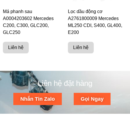
Má phanh sau
Lọc dầu động cơ
A0004203602 Mercedes
A2761800009 Mercedes
C200, C300, GLC200,
ML250 CDI, S400, GL400,
GLC250
E200
Liên hệ
Liên hệ
Liên hệ đặt hàng
Nhắn Tin Zalo
Gọi Ngay