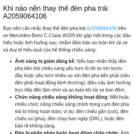
Khi nào nên thay thế đèn pha trái
A2059064106
Bạn nên cân nhắc thay thế đèn pha trái
A2059064106
trên
xe Mercedes-Benz C-Class W205 khi gặp một trong các dấu
hiệu hoặc tình huống sau, nhằm đảm bảo an toàn khi lái xe
và duy trì hiệu quả của hệ thống chiếu sáng:
Ánh sáng bị giảm đáng kể:
Nếu bạn nhận thấy đèn
pha bên trái chiếu sáng yếu hơn rõ rệt so với trước
đây hoặc yếu hơn nhiều so với đèn pha bên phải (nếu
đèn phải hoạt động bình thường), điều này ảnh hưởng
trực tiếp đến tầm nhìn và an toàn khi lái xe ban đêm.
Chức năng chiếu sáng không hoạt động:
Một hoặc
nhiều chức năng chiếu sáng chính trong cụm đèn pha
trái bị hỏng hoàn toàn, ví dụ: đèn chiếu gần (cos), đèn
chiếu xa (pha), đèn chạy ban ngày (DRL), hoặc đèn
báo rẽ không sáng.
Đèn bị nhấp nháy hoặc hoạt động chập chờn:
Ánh