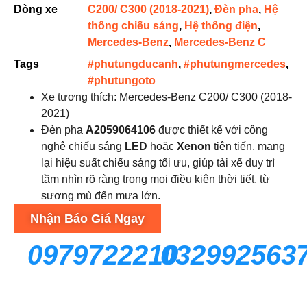
Dòng xe
C200/ C300 (2018-2021)
,
Đèn pha
,
Hệ
thống chiếu sáng
,
Hệ thống điện
,
Mercedes-Benz
,
Mercedes-Benz C
Tags
#phutungducanh
,
#phutungmercedes
,
#phutungoto
Xe tương thích: Mercedes-Benz C200/ C300 (2018-
2021)
Đèn pha
A2059064106
được thiết kế với công
nghệ chiếu sáng
LED
hoặc
Xenon
tiên tiến, mang
lại hiệu suất chiếu sáng tối ưu, giúp tài xế duy trì
tầm nhìn rõ ràng trong mọi điều kiện thời tiết, từ
sương mù đến mưa lớn.
Nhận Báo Giá Ngay
0979722210
032992563