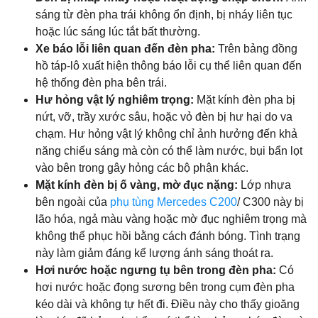
sáng từ đèn pha trái không ổn định, bị nháy liên tục
hoặc lúc sáng lúc tắt bất thường.
Xe báo lỗi liên quan đến đèn pha:
Trên bảng đồng
hồ táp-lô xuất hiện thông báo lỗi cụ thể liên quan đến
hệ thống đèn pha bên trái.
Hư hỏng vật lý nghiêm trọng:
Mặt kính đèn pha bị
nứt, vỡ, trầy xước sâu, hoặc vỏ đèn bị hư hại do va
chạm. Hư hỏng vật lý không chỉ ảnh hưởng đến khả
năng chiếu sáng mà còn có thể làm nước, bụi bẩn lọt
vào bên trong gây hỏng các bộ phận khác.
Mặt kính đèn bị ố vàng, mờ đục nặng:
Lớp nhựa
bên ngoài của
phụ tùng Mercedes C200
/ C300 này bị
lão hóa, ngả màu vàng hoặc mờ đục nghiêm trọng mà
không thể phục hồi bằng cách đánh bóng. Tình trạng
này làm giảm đáng kể lượng ánh sáng thoát ra.
Hơi nước hoặc ngưng tụ bên trong đèn pha:
Có
hơi nước hoặc đọng sương bên trong cụm đèn pha
kéo dài và không tự hết đi. Điều này cho thấy gioăng