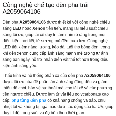
Công nghệ chế tạo đèn pha trái
A2059064106
Đèn pha
A2059064106
được thiết kế với công nghệ chiếu
sáng
LED
hoặc
Xenon
tiên tiến, mang lại hiệu suất chiếu
sáng tối ưu, giúp tài xế duy trì tầm nhìn rõ ràng trong mọi
điều kiện thời tiết, từ sương mù đến mưa lớn. Công nghệ
LED tiết kiệm năng lượng, kéo dài tuổi thọ bóng đèn, trong
khi đèn xenon cung cấp ánh sáng mạnh mẽ tương tự ánh
sáng ban ngày, hỗ trợ nhận diện vật thể tốt hơn trong điều
kiện ánh sáng yếu.
Thấu kính và hệ thống phản xạ của đèn pha
A2059064106
được tối ưu hóa để phân tán ánh sáng đồng đều và giảm
thiểu độ chói, bảo vệ sự thoải mái cho tài xế và các phương
tiện ngược chiều. Được làm từ vật liệu polycarbonate cao
cấp,
phụ tùng đèn pha
có khả năng chống va đập, chịu
nhiệt tốt và không bị ngả màu dưới tác động của tia UV, giúp
duy trì độ trong suốt và độ bền theo thời gian.