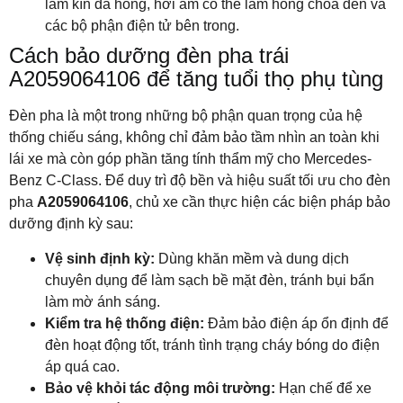
làm kín đã hỏng, hơi ẩm có thể làm hỏng chóa đèn và
các bộ phận điện tử bên trong.
Cách bảo dưỡng đèn pha trái
A2059064106 để tăng tuổi thọ phụ tùng
Đèn pha là một trong những bộ phận quan trọng của hệ
thống chiếu sáng, không chỉ đảm bảo tầm nhìn an toàn khi
lái xe mà còn góp phần tăng tính thẩm mỹ cho Mercedes-
Benz C-Class. Để duy trì độ bền và hiệu suất tối ưu cho đèn
pha
A2059064106
, chủ xe cần thực hiện các biện pháp bảo
dưỡng định kỳ sau:
Vệ sinh định kỳ:
Dùng khăn mềm và dung dịch
chuyên dụng để làm sạch bề mặt đèn, tránh bụi bẩn
làm mờ ánh sáng.
Kiểm tra hệ thống điện:
Đảm bảo điện áp ổn định để
đèn hoạt động tốt, tránh tình trạng cháy bóng do điện
áp quá cao.
Bảo vệ khỏi tác động môi trường:
Hạn chế để xe