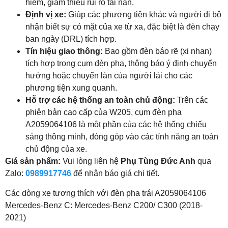
hiểm, giảm thiểu rủi ro tai nạn.
Định vị xe:
Giúp các phương tiện khác và người đi bộ
nhận biết sự có mặt của xe từ xa, đặc biệt là đèn chạy
ban ngày (DRL) tích hợp.
Tín hiệu giao thông:
Bao gồm đèn báo rẽ (xi nhan)
tích hợp trong cụm đèn pha, thông báo ý định chuyển
hướng hoặc chuyển làn của người lái cho các
phương tiện xung quanh.
Hỗ trợ các hệ thống an toàn chủ động:
Trên các
phiên bản cao cấp của W205, cụm đèn pha
A2059064106 là một phần của các hệ thống chiếu
sáng thông minh, đóng góp vào các tính năng an toàn
chủ động của xe.
Giá sản phẩm:
Vui lòng liên hệ
Phụ Tùng Đức Anh
qua
Zalo:
0989917746
để nhận báo giá chi tiết.
Các dòng xe tương thích với đèn pha trái A2059064106
Mercedes-Benz C: Mercedes-Benz C200/ C300 (2018-
2021)