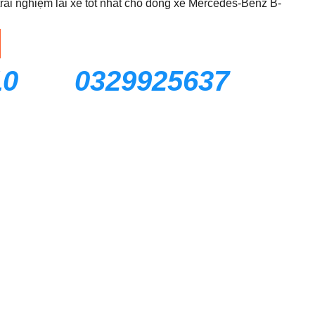
trải nghiệm lái xe tốt nhất cho dòng xe Mercedes-Benz B-
10
0329925637