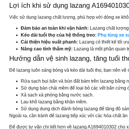
Lợi ích khi sử dụng lazang A16940103
Việc sử dụng lazang chất lượng, phù hợp với dòng xe khôn
Đảm bảo an toàn khi vận hành:
Lazang chất lượng c
Kéo dài tuổi thọ của hệ thống treo:
Phụ tùng xe s
Cải thiện hiệu suất phanh:
Lazang có thiết kế tối ưu
Nâng cao tính thẩm mỹ:
Lazang là một phần quan trọ
Hướng dẫn vệ sinh lazang, tăng tuổi 
Để lazang luôn sáng bóng và kéo dài tuổi thọ, bạn nên vệ 
Rửa sạch bụi bẩn và bùn đất bám trên lazang bằng 
Sử dụng bàn chải mềm để loại bỏ các vết bẩn cứng 
Xả sạch xà phòng bằng nước sạch.
Lau khô lazang bằng khăn mềm.
Sử dụng dung dịch đánh bóng lazang để tăng độ sán
Ngoài ra, cần tránh để lazang tiếp xúc với các hóa chất 
Để được tư vấn chi tiết hơn về lazang A1694010302 cho x