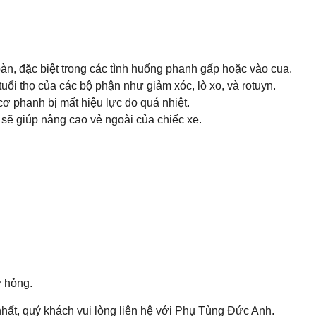
oàn, đặc biệt trong các tình huống phanh gấp hoặc vào cua.
tuổi thọ của các bộ phận như giảm xóc, lò xo, và rotuyn.
 cơ phanh bị mất hiệu lực do quá nhiệt.
 sẽ giúp nâng cao vẻ ngoài của chiếc xe.
ư hỏng.
ất, quý khách vui lòng liên hệ với Phụ Tùng Đức Anh.