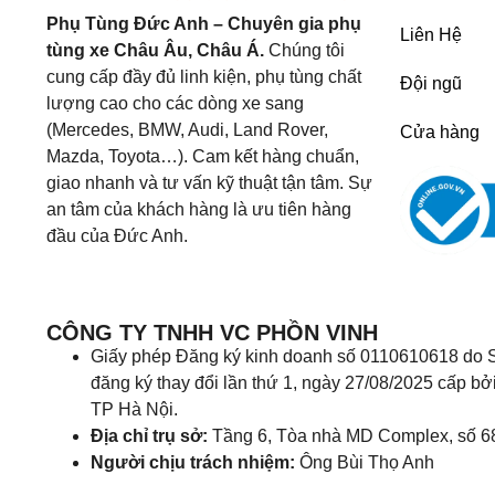
Phụ Tùng Đức Anh – Chuyên gia phụ
Liên Hệ
tùng xe Châu Âu, Châu Á.
Chúng tôi
cung cấp đầy đủ linh kiện, phụ tùng chất
Đội ngũ
lượng cao cho các dòng xe sang
(Mercedes, BMW, Audi, Land Rover,
Cửa hàng
Mazda, Toyota…). Cam kết hàng chuẩn,
giao nhanh và tư vấn kỹ thuật tận tâm. Sự
an tâm của khách hàng là ưu tiên hàng
đầu của Đức Anh.
CÔNG TY TNHH VC PHỒN VINH
Giấy phép Đăng ký kinh doanh số 0110610618 do S
đăng ký thay đổi lần thứ 1, ngày 27/08/2025 cấp bở
TP Hà Nội.
Địa chỉ trụ sở:
Tầng 6, Tòa nhà MD Complex, số 6
Người chịu trách nhiệm:
Ông Bùi Thọ Anh