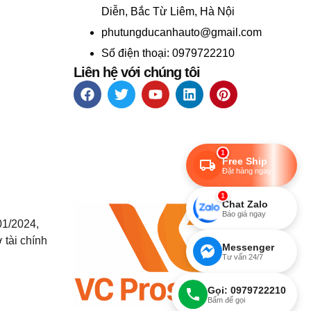
Diễn, Bắc Từ Liêm, Hà Nội
phutungducanhauto@gmail.com
Số điện thoại: 0979722210
Liên hệ với chúng tôi
1
Free Ship
Đặt hàng ngay
1
Chat Zalo
Báo giá ngay
01/2024,
 tài chính
Messenger
Tư vấn 24/7
Gọi: 0979722210
Bấm để gọi