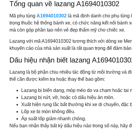
Tổng quan về lazang A1694010302
Mã phụ tùng
A1694010302
là mã định danh cho phụ tùng 
trọng thuộc hệ thống bánh xe, có chức năng kết nối bánh x
mà còn góp phần tạo nên vẻ đẹp thẩm mỹ cho chiếc xe.
Lazang với mã A1694010302 tương thích với dòng xe Merc
khuyến cáo của nhà sản xuất là rất quan trọng để đảm bảo 
Dấu hiệu nhận biết lazang A169401030
Lazang là bộ phận chịu nhiều tác động từ môi trường và đi
thể cần được kiểm tra hoặc thay thế bao gồm:
Lazang bị biến dạng, móp méo do va chạm hoặc tai 
Lazang bị nứt, vỡ, hoặc có dấu hiệu ăn mòn.
Xuất hiện rung lắc bất thường khi xe di chuyển, đặc b
Lốp xe bị mòn không đều.
Áp suất lốp giảm nhanh chóng.
Nếu bạn nhận thấy bất kỳ dấu hiệu nào trong số này, hãy đ