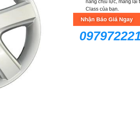
năng chịu lực, mang lại 
Class của bạn.
Nhận Báo Giá Ngay
09797222