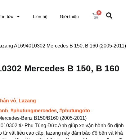
0
Tin tức
Liên hệ
Giới thiệu
Lazang A1694010302 Mercedes B 150, B 160 (2005-2011)
0302 Mercedes B 150, B 160
thân vỏ
,
Lazang
anh
,
#phutungmercedes
,
#phutungoto
ercedes-Benz B150/B160 (2005-2011)
010302 từ Phụ Tùng Đức Anh giúp xe vận hành ổn định
o từ vật liệu cao cấp, lazang này đảm bảo độ bền và khả