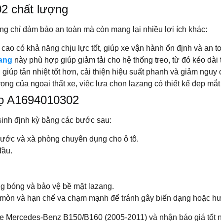
02 chất lượng
g chỉ đảm bảo an toàn mà còn mang lại nhiều lợi ích khác:
ao có khả năng chịu lực tốt, giúp xe vận hành ổn định và an t
ang
này phù hợp giúp giảm tải cho hệ thống treo, từ đó kéo dài 
 giúp tản nhiệt tốt hơn, cải thiện hiệu suất phanh và giảm nguy
ng của ngoại thất xe, việc lựa chọn lazang có thiết kế đẹp mắt
thọ A1694010302
sinh định kỳ bằng các bước sau:
nước và xà phòng chuyên dụng cho ô tô.
đầu.
g bóng và bảo vệ bề mặt lazang.
ăn mòn và hạn chế va chạm mạnh để tránh gây biến dạng hoặc h
e Mercedes-Benz B150/B160 (2005-2011) và nhận báo giá tốt nh