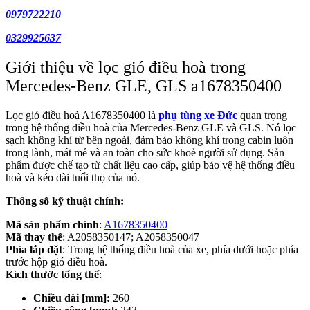
0979722210
0329925637
Giới thiệu về lọc gió điều hoà trong
Mercedes-Benz GLE, GLS
a1678350400
Lọc gió điều hoà A1678350400 là
phụ tùng xe Đức
quan trọng
trong hệ thống điều hoà của Mercedes-Benz GLE và GLS. Nó lọc
sạch không khí từ bên ngoài, đảm bảo không khí trong cabin luôn
trong lành, mát mẻ và an toàn cho sức khoẻ người sử dụng. Sản
phẩm được chế tạo từ chất liệu cao cấp, giúp bảo vệ hệ thống điều
hoà và kéo dài tuổi thọ của nó.
Thông số kỹ thuật chính:
Mã sản phẩm chính
:
A1678350400
Mã thay thế
:
A2058350147; A2058350047
Phía lắp đặt
: Trong hệ thống điều hoà của xe, phía dưới hoặc phía
trước hộp gió điều hoà.
Kích thước tổng thể
:
Chiều dài [mm]:
260