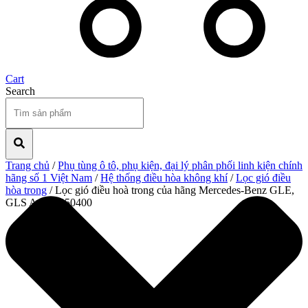
Cart
Search
Trang chủ
/
Phụ tùng ô tô, phụ kiện, đại lý phân phối linh kiện chính
hãng số 1 Việt Nam
/
Hệ thống điều hòa không khí
/
Lọc gió điều
hòa trong
/ Lọc gió điều hoà trong của hãng Mercedes-Benz GLE,
GLS A1678350400