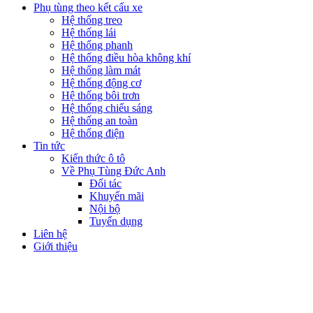
Phụ tùng theo kết cấu xe
Hệ thống treo
Hệ thống lái
Hệ thống phanh
Hệ thống điều hòa không khí
Hệ thống làm mát
Hệ thống động cơ
Hệ thống bôi trơn
Hệ thống chiếu sáng
Hệ thống an toàn
Hệ thống điện
Tin tức
Kiến thức ô tô
Về Phụ Tùng Đức Anh
Đối tác
Khuyến mãi
Nội bộ
Tuyển dụng
Liên hệ
Giới thiệu