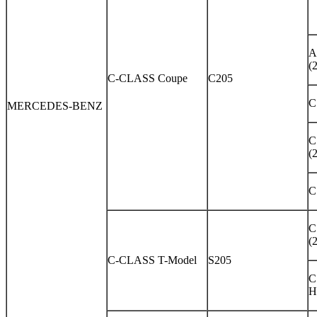
A
(
C-CLASS Coupe
C205
C
MERCEDES-BENZ
C
(
C
C
(
C-CLASS T-Model
S205
C
H