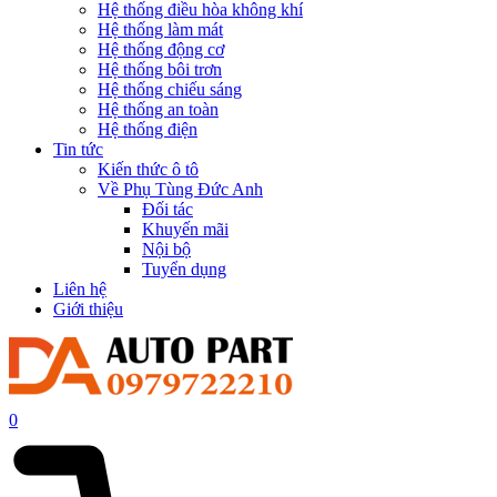
Hệ thống điều hòa không khí
Hệ thống làm mát
Hệ thống động cơ
Hệ thống bôi trơn
Hệ thống chiếu sáng
Hệ thống an toàn
Hệ thống điện
Tin tức
Kiến thức ô tô
Về Phụ Tùng Đức Anh
Đối tác
Khuyến mãi
Nội bộ
Tuyển dụng
Liên hệ
Giới thiệu
0