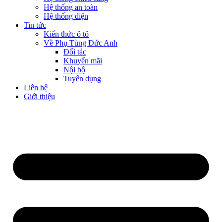
Hệ thống an toàn
Hệ thống điện
Tin tức
Kiến thức ô tô
Về Phụ Tùng Đức Anh
Đối tác
Khuyến mãi
Nội bộ
Tuyển dụng
Liên hệ
Giới thiệu