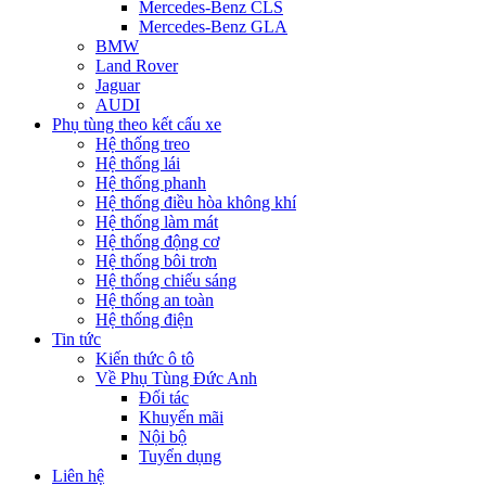
Mercedes-Benz CLS
Mercedes-Benz GLA
BMW
Land Rover
Jaguar
AUDI
Phụ tùng theo kết cấu xe
Hệ thống treo
Hệ thống lái
Hệ thống phanh
Hệ thống điều hòa không khí
Hệ thống làm mát
Hệ thống động cơ
Hệ thống bôi trơn
Hệ thống chiếu sáng
Hệ thống an toàn
Hệ thống điện
Tin tức
Kiến thức ô tô
Về Phụ Tùng Đức Anh
Đối tác
Khuyến mãi
Nội bộ
Tuyển dụng
Liên hệ