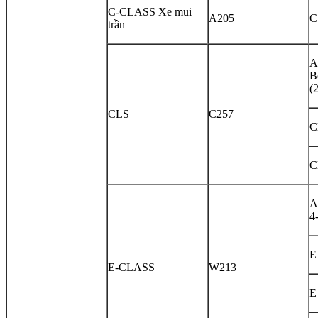
C-CLASS Xe mui
A205
C
trần
A
B
(
CLS
C257
C
C
A
4
E
E-CLASS
W213
E