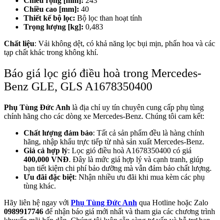
Chiều rộng [mm]:
243
Chiều cao [mm]:
40
Thiết kế bộ lọc:
Bộ lọc than hoạt tính
Trọng lượng [kg]:
0,483
Chất liệu
: Vải không dệt, có khả năng lọc bụi mịn, phấn hoa và các
tạp chất khác trong không khí.
Báo giá lọc gió điều hoà trong Mercedes-
Benz GLE, GLS A1678350400
Phụ Tùng Đức Anh
là địa chỉ uy tín chuyên cung cấp phụ tùng
chính hãng cho các dòng xe Mercedes-Benz. Chúng tôi cam kết:
Chất lượng đảm bảo
: Tất cả sản phẩm đều là hàng chính
hãng, nhập khẩu trực tiếp từ nhà sản xuất Mercedes-Benz.
Giá cả hợp lý
: Lọc gió điều hoà A1678350400 có giá
400,000 VNĐ
. Đây là mức giá hợp lý và cạnh tranh, giúp
bạn tiết kiệm chi phí bảo dưỡng mà vẫn đảm bảo chất lượng.
Ưu đãi đặc biệt
: Nhận nhiều ưu đãi khi mua kèm các phụ
tùng khác.
Hãy liên hệ ngay với
Phụ Tùng Đức Anh
qua Hotline hoặc Zalo
0989917746
để nhận báo giá mới nhất và tham gia các chương trình