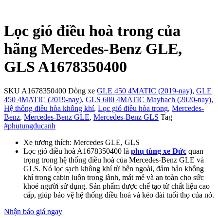
Lọc gió điều hoà trong của
hãng Mercedes-Benz GLE,
GLS A1678350400
SKU
A1678350400
Dòng xe
GLE 450 4MATIC (2019-nay)
,
GLE
450 4MATIC (2019-nay)
,
GLS 600 4MATIC Maybach (2020-nay)
,
Hệ thống điều hòa không khí
,
Lọc gió điều hòa trong
,
Mercedes-
Benz
,
Mercedes-Benz GLE
,
Mercedes-Benz GLS
Tag
#phutungducanh
Xe tương thích: Mercedes GLE, GLS
Lọc gió điều hoà A1678350400 là
phụ tùng xe Đức
quan
trọng trong hệ thống điều hoà của Mercedes-Benz GLE và
GLS. Nó lọc sạch không khí từ bên ngoài, đảm bảo không
khí trong cabin luôn trong lành, mát mẻ và an toàn cho sức
khoẻ người sử dụng. Sản phẩm được chế tạo từ chất liệu cao
cấp, giúp bảo vệ hệ thống điều hoà và kéo dài tuổi thọ của nó.
Nhận báo giá ngay