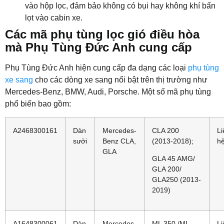
vào hộp lọc, đảm bảo không có bụi hay không khí bẩn
lọt vào cabin xe.
Các mã phụ tùng lọc gió điều hòa
mà Phụ Tùng Đức Anh cung cấp
Phụ Tùng Đức Anh hiện cung cấp đa dạng các loại
phụ tùng
xe sang
cho các dòng xe sang nổi bật trên thị trường như
Mercedes-Benz, BMW, Audi, Porsche. Một số mã phụ tùng
phổ biến bao gồm:
A2468300161
Dàn
Mercedes-
CLA 200
Li
sưởi
Benz CLA,
(2013-2018);
h
GLA
GLA 45 AMG/
GLA 200/
GLA250 (2013-
2019)
A1648300061
Dàn
Mercedes-
ML 350 /ML
Li