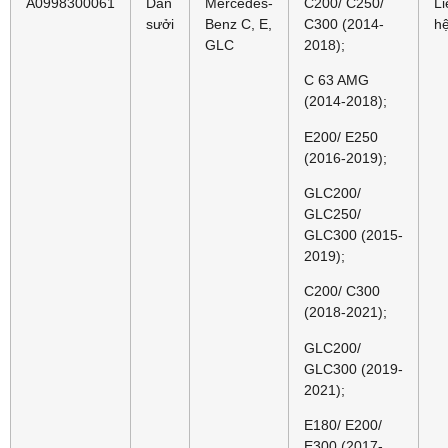
A0998300061
Dàn
Mercedes-
C200/ C250/
Li
sưởi
Benz C, E,
C300 (2014-
h
GLC
2018);
C 63 AMG
(2014-2018);
E200/ E250
(2016-2019);
GLC200/
GLC250/
GLC300 (2015-
2019);
C200/ C300
(2018-2021);
GLC200/
GLC300 (2019-
2021);
E180/ E200/
E300 (2017-