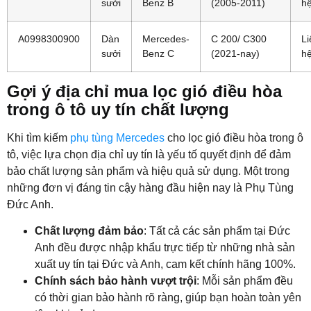
sưởi
Benz B
(2005-2011)
h
A0998300900
Dàn
Mercedes-
C 200/ C300
Li
sưởi
Benz C
(2021-nay)
h
Gợi ý địa chỉ mua lọc gió điều hòa
trong ô tô uy tín chất lượng
Khi tìm kiếm
phụ tùng Mercedes
cho lọc gió điều hòa trong ô
tô, việc lựa chọn địa chỉ uy tín là yếu tố quyết định để đảm
bảo chất lượng sản phẩm và hiệu quả sử dụng. Một trong
những đơn vị đáng tin cậy hàng đầu hiện nay là Phụ Tùng
Đức Anh.
Chất lượng đảm bảo
: Tất cả các sản phẩm tại Đức
Anh đều được nhập khẩu trực tiếp từ những nhà sản
xuất uy tín tại Đức và Anh, cam kết chính hãng 100%.
Chính sách bảo hành vượt trội
: Mỗi sản phẩm đều
có thời gian bảo hành rõ ràng, giúp bạn hoàn toàn yên