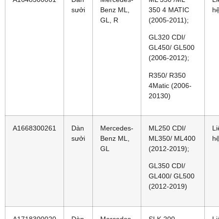
sưởi
Benz ML,
350 4 MATIC
h
GL, R
(2005-2011);
GL320 CDI/
GL450/ GL500
(2006-2012);
R350/ R350
4Matic (2006-
20130)
A1668300261
Dàn
Mercedes-
ML250 CDI/
Li
sưởi
Benz ML,
ML350/ ML400
h
GL
(2012-2019);
GL350 CDI/
GL400/ GL500
(2012-2019)
A1718300020
Dàn
Mercedes-
SLK 200
Li