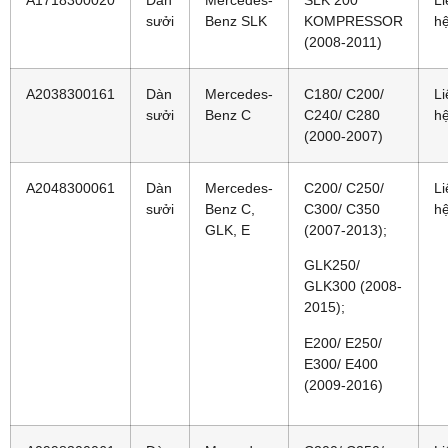
sưởi
Benz SLK
KOMPRESSOR
h
(2008-2011)
A2038300161
Dàn
Mercedes-
C180/ C200/
Li
sưởi
Benz C
C240/ C280
h
(2000-2007)
A2048300061
Dàn
Mercedes-
C200/ C250/
Li
sưởi
Benz C,
C300/ C350
h
GLK, E
(2007-2013);
GLK250/
GLK300 (2008-
2015);
E200/ E250/
E300/ E400
(2009-2016)