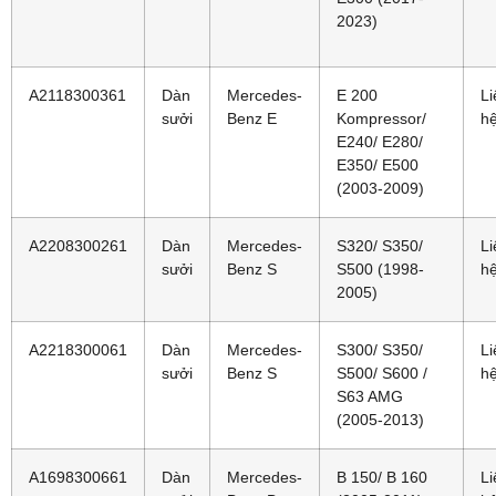
2023)
A2118300361
Dàn
Mercedes-
E 200
Li
sưởi
Benz E
Kompressor/
h
E240/ E280/
E350/ E500
(2003-2009)
A2208300261
Dàn
Mercedes-
S320/ S350/
Li
sưởi
Benz S
S500 (1998-
h
2005)
A2218300061
Dàn
Mercedes-
S300/ S350/
Li
sưởi
Benz S
S500/ S600 /
h
S63 AMG
(2005-2013)
A1698300661
Dàn
Mercedes-
B 150/ B 160
Li