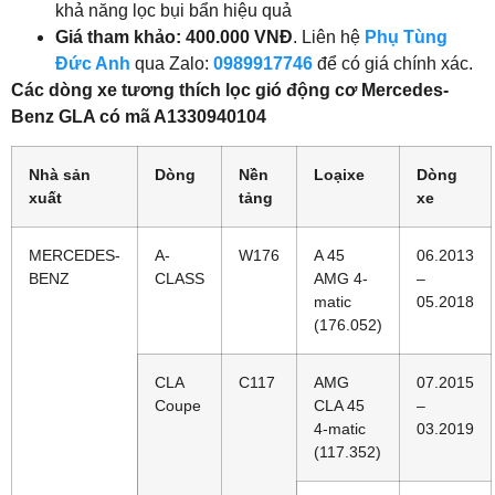
khả năng lọc bụi bẩn hiệu quả
Giá tham khảo: 400.000 VNĐ
. Liên hệ
Phụ Tùng
Đức Anh
qua Zalo:
0989917746
để có giá chính xác.
Các dòng xe tương thích lọc gió động cơ Mercedes-
Benz GLA có mã A1330940104
Nhà sản
Dòng
Nền
Loạixe
Dòng
xuất
tảng
xe
MERCEDES-
A-
W176
A 45
06.2013
BENZ
CLASS
AMG 4-
–
matic
05.2018
(176.052)
CLA
C117
AMG
07.2015
Coupe
CLA 45
–
4-matic
03.2019
(117.352)