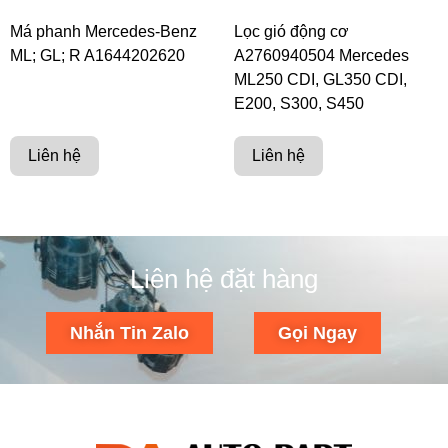
Má phanh Mercedes-Benz
Lọc gió động cơ
ML; GL; R A1644202620
A2760940504 Mercedes
ML250 CDI, GL350 CDI,
E200, S300, S450
Liên hệ
Liên hệ
Liên hệ đặt hàng
Nhắn Tin Zalo
Gọi Ngay