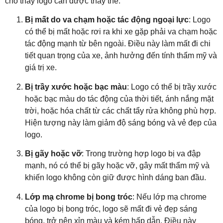
cho thấy logo cần được thay thế:
Bị mất do va chạm hoặc tác động ngoại lực
: Logo
có thể bị mất hoặc rơi ra khi xe gặp phải va chạm hoặc
tác động mạnh từ bên ngoài. Điều này làm mất đi chi
tiết quan trọng của xe, ảnh hưởng đến tính thẩm mỹ và
giá trị xe.
Bị trầy xước hoặc bạc màu
: Logo có thể bị trầy xước
hoặc bạc màu do tác động của thời tiết, ánh nắng mặt
trời, hoặc hóa chất từ các chất tẩy rửa không phù hợp.
Hiện tượng này làm giảm độ sáng bóng và vẻ đẹp của
logo.
Bị gãy hoặc vỡ
: Trong trường hợp logo bị va đập
mạnh, nó có thể bị gãy hoặc vỡ, gây mất thẩm mỹ và
khiến logo không còn giữ được hình dáng ban đầu.
Lớp mạ chrome bị bong tróc
: Nếu lớp mạ chrome
của logo bị bong tróc, logo sẽ mất đi vẻ đẹp sáng
bóng, trở nên xỉn màu và kém hấp dẫn. Điều này