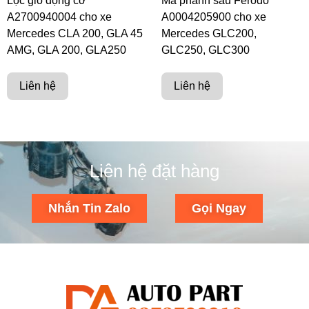
Lọc gió động cơ
Má phanh sau Ferodo
A2700940004 cho xe
A0004205900 cho xe
Mercedes CLA 200, GLA 45
Mercedes GLC200,
AMG, GLA 200, GLA250
GLC250, GLC300
Liên hệ
Liên hệ
Liên hệ đặt hàng
Nhắn Tin Zalo
Gọi Ngay