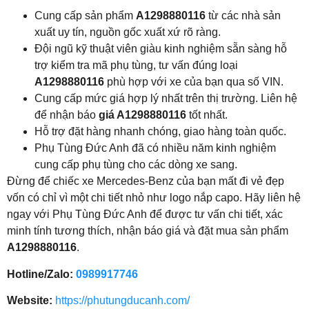
Cung cấp sản phẩm
A1298880116
từ các nhà sản
xuất uy tín, nguồn gốc xuất xứ rõ ràng.
Đội ngũ kỹ thuật viên giàu kinh nghiệm sẵn sàng hỗ
trợ kiểm tra mã phụ tùng, tư vấn đúng loại
A1298880116
phù hợp với xe của bạn qua số VIN.
Cung cấp mức giá hợp lý nhất trên thị trường. Liên hệ
để nhận báo
giá A1298880116
tốt nhất.
Hỗ trợ đặt hàng nhanh chóng, giao hàng toàn quốc.
Phụ Tùng Đức Anh đã có nhiều năm kinh nghiệm
cung cấp phụ tùng cho các dòng xe sang.
Đừng để chiếc xe Mercedes-Benz của bạn mất đi vẻ đẹp
vốn có chỉ vì một chi tiết nhỏ như logo nắp capo. Hãy liên hệ
ngay với Phụ Tùng Đức Anh để được tư vấn chi tiết, xác
minh tính tương thích, nhận báo giá và đặt mua sản phẩm
A1298880116
.
Hotline/Zalo:
0989917746
Website:
https://phutungducanh.com/