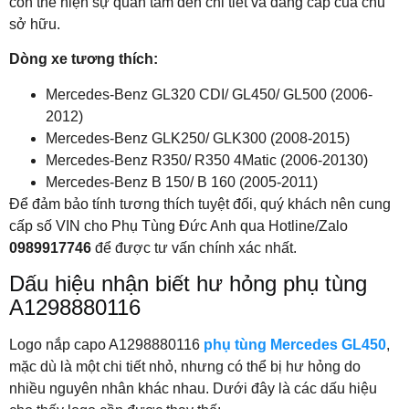
còn thể hiện sự quan tâm đến chi tiết và đẳng cấp của chủ
sở hữu.
Dòng xe tương thích:
Mercedes-Benz GL320 CDI/ GL450/ GL500 (2006-
2012)
Mercedes-Benz GLK250/ GLK300 (2008-2015)
Mercedes-Benz R350/ R350 4Matic (2006-20130)
Mercedes-Benz B 150/ B 160 (2005-2011)
Để đảm bảo tính tương thích tuyệt đối, quý khách nên cung
cấp số VIN cho Phụ Tùng Đức Anh qua Hotline/Zalo
0989917746
để được tư vấn chính xác nhất.
Dấu hiệu nhận biết hư hỏng phụ tùng
A1298880116
Logo nắp capo A1298880116
phụ tùng Mercedes GL450
,
mặc dù là một chi tiết nhỏ, nhưng có thể bị hư hỏng do
nhiều nguyên nhân khác nhau. Dưới đây là các dấu hiệu