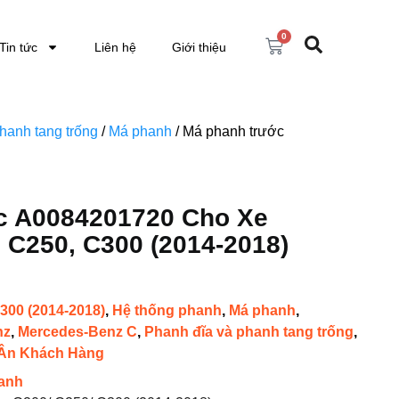
0
Tin tức
Liên hệ
Giới thiệu
hanh tang trống
/
Má phanh
/ Má phanh trước
c A0084201720 Cho Xe
 C250, C300 (2014-2018)
300 (2014-2018)
,
Hệ thống phanh
,
Má phanh
,
nz
,
Mercedes-Benz C
,
Phanh đĩa và phanh tang trống
,
 Ân Khách Hàng
anh