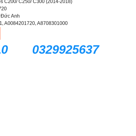
es C200/ C250/ C300 (2014-2018)
720
 Đức Anh
01, A0084201720, A8708301000
10
0329925637