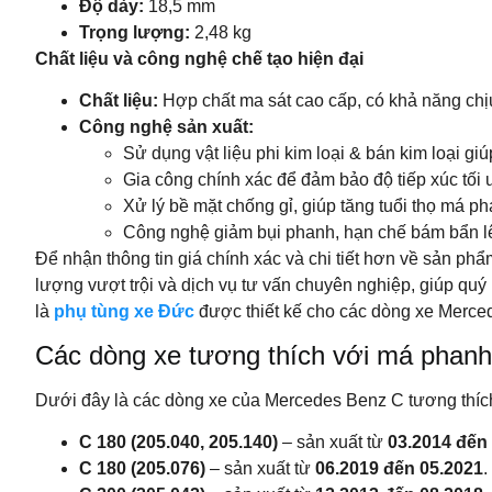
Độ dày:
18,5 mm
Trọng lượng:
2,48 kg
Chất liệu và công nghệ chế tạo hiện đại
Chất liệu:
Hợp chất ma sát cao cấp, có khả năng chịu
Công nghệ sản xuất:
Sử dụng vật liệu phi kim loại & bán kim loại gi
Gia công chính xác để đảm bảo độ tiếp xúc tối 
Xử lý bề mặt chống gỉ, giúp tăng tuổi thọ má p
Công nghệ giảm bụi phanh, hạn chế bám bẩn 
Để nhận thông tin giá chính xác và chi tiết hơn về sản phẩ
lượng vượt trội và dịch vụ tư vấn chuyên nghiệp, giúp 
là
phụ tùng xe Đức
được thiết kế cho các dòng xe Merce
Các dòng xe tương thích với má phan
Dưới đây là các dòng xe của Mercedes Benz C tương thíc
C 180 (205.040, 205.140)
– sản xuất từ
03.2014 đến
C 180 (205.076)
– sản xuất từ
06.2019 đến 05.2021
.