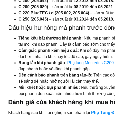
C 200 (205.042)
– sản xuất từ
12.2013 đến 08.2018
.
C 200 (205.080)
– sản xuất từ
08.2019 đến 05.2021
.
C 220 BlueTEC / d (205.002, 205.004)
– sản xuất từ
C 250 (205.045)
– sản xuất từ
03.2014 đến 05.2018
.
Dấu hiệu hư hỏng má phanh trước dò
Tiếng kêu bất thường khi phanh:
Nếu má phanh bị m
tai mỗi khi đạp phanh. Đây là cảnh báo sớm cho thấy 
Cảm giác phanh kém hiệu quả:
Khi độ dày má phan
dài hơn, nhất là khi chạy tốc độ cao, gây nguy hiểm.
Rung lắc khi phanh gấp:
Phụ tùng Mercedes C200
đạp phanh hoặc vô-lăng khi phanh gấp.
Đèn cảnh báo phanh trên bảng táp-lô:
Trên các d
sẽ sáng để nhắc nhở người lái cần thay thế.
Mùi khét hoặc bụi phanh nhiều:
Nếu thường xuyên 
bụi phanh đen xuất hiện nhiều hơn bình thường cũng 
Đánh giá của khách hàng khi mua h
Khách hàng sau khi trải nghiệm sản phẩm tại
Phụ Tùng 