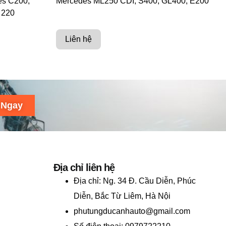
es C200,
Mercedes ML250 CDI, S400, GL400, E200
 220
Liên hệ
 Ngay
Địa chỉ liên hệ
Địa chỉ:
Ng. 34 Đ. Cầu Diễn, Phúc
Diễn, Bắc Từ Liêm, Hà Nội
phutungducanhauto@gmail.com