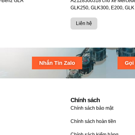
s-Benz GLA
A2128300318 cho xe Merced
GLK250, GLK300, E200, GLK
Liên hệ
Nhắn Tin Zalo
Gọi
Chính sách
Chính sách bảo mật
Chính sách hoàn tiền
Chính sách kiểm hàng