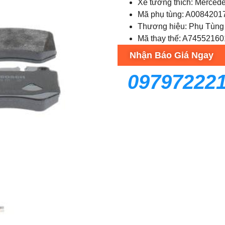
Xe tương thích: Merced
Mã phụ tùng: A0084201
Thương hiệu: Phụ Tùng
Mã thay thế: A7455216
Nhận Báo Giá Ngay
09797222