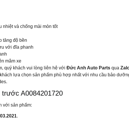
 nhiệt và chống mài mòn tốt
úp tăng độ bền
ưu với đĩa phanh
hanh
lên mâm xe
m, quý khách vui lòng liên hệ với
Đức Anh Auto Parts
qua
Zal
quý khách lựa chọn sản phẩm phù hợp nhất với nhu cầu bảo dư
des.
h trước A0084201720
h với sản phẩm:
 03.2021
.