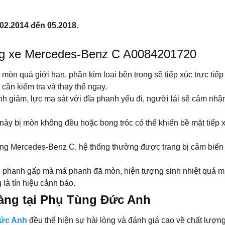
02.2014 đến 05.2018
.
ng xe Mercedes-Benz C A0084201720
òn quá giới hạn, phần kim loại bên trong sẽ tiếp xúc trực tiếp v
cần kiểm tra và thay thế ngay.
h giảm, lực ma sát với đĩa phanh yếu đi, người lái sẽ cảm n
này bị mòn không đều hoặc bong tróc có thể khiến bề mặt tiếp 
òng Mercedes-Benz C, hệ thống thường được trang bị cảm biến
phanh gấp mà má phanh đã mòn, hiện tượng sinh nhiệt quá mứ
là tín hiệu cảnh báo.
àng tại Phụ Tùng Đức Anh
Đức Anh
đều thể hiện sự hài lòng và đánh giá cao về chất lư