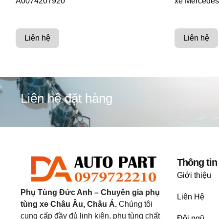
A0074207920
xe Mercede
Liên hệ
Liên hệ
Liên hệ đặt hàng
Thông tin
Giới thiệu
Phụ Tùng Đức Anh – Chuyên gia phụ
Liên Hệ
tùng xe Châu Âu, Châu Á.
Chúng tôi
cung cấp đầy đủ linh kiện, phụ tùng chất
Đội ngũ