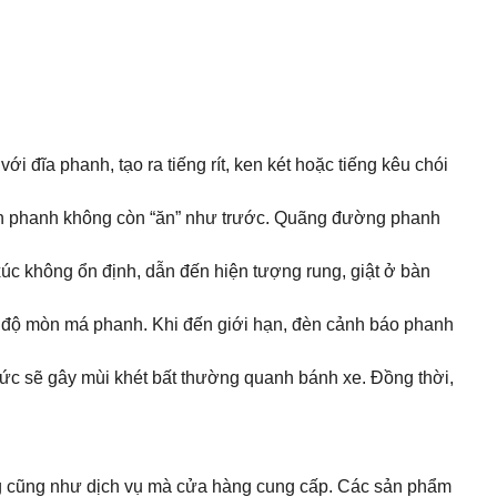
ới đĩa phanh, tạo ra tiếng rít, ken két hoặc tiếng kêu chói
hận phanh không còn “ăn” như trước. Quãng đường phanh
xúc không ổn định, dẫn đến hiện tượng rung, giật ở bàn
 độ mòn má phanh. Khi đến giới hạn, đèn cảnh báo phanh
c sẽ gây mùi khét bất thường quanh bánh xe. Đồng thời,
ợng cũng như dịch vụ mà cửa hàng cung cấp. Các sản phẩm