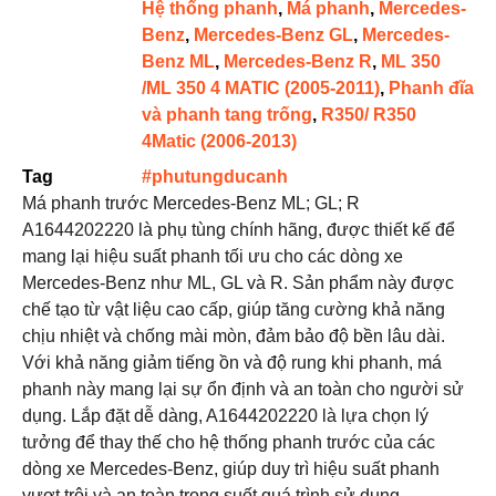
Hệ thống phanh
,
Má phanh
,
Mercedes-
Benz
,
Mercedes-Benz GL
,
Mercedes-
Benz ML
,
Mercedes-Benz R
,
ML 350
/ML 350 4 MATIC (2005-2011)
,
Phanh đĩa
và phanh tang trống
,
R350/ R350
4Matic (2006-2013)
Tag
#phutungducanh
Má phanh trước Mercedes-Benz ML; GL; R
A1644202220 là phụ tùng chính hãng, được thiết kế để
mang lại hiệu suất phanh tối ưu cho các dòng xe
Mercedes-Benz như ML, GL và R. Sản phẩm này được
chế tạo từ vật liệu cao cấp, giúp tăng cường khả năng
chịu nhiệt và chống mài mòn, đảm bảo độ bền lâu dài.
Với khả năng giảm tiếng ồn và độ rung khi phanh, má
phanh này mang lại sự ổn định và an toàn cho người sử
dụng. Lắp đặt dễ dàng, A1644202220 là lựa chọn lý
tưởng để thay thế cho hệ thống phanh trước của các
dòng xe Mercedes-Benz, giúp duy trì hiệu suất phanh
vượt trội và an toàn trong suốt quá trình sử dụng.