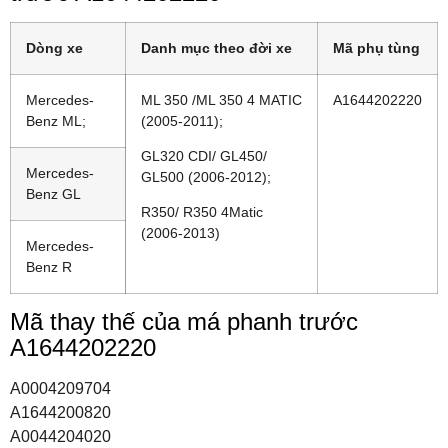
Dòng xe
Danh mục theo đời xe
Mã phụ tùng
Mercedes-
ML 350 /ML 350 4 MATIC
A1644202220
Benz ML;
(2005-2011);
GL320 CDI/ GL450/
Mercedes-
GL500 (2006-2012);
Benz GL
R350/ R350 4Matic
(2006-2013)
Mercedes-
Benz R
Mã thay thế của má phanh trước
A1644202220
A0004209704
A1644200820
A0044204020