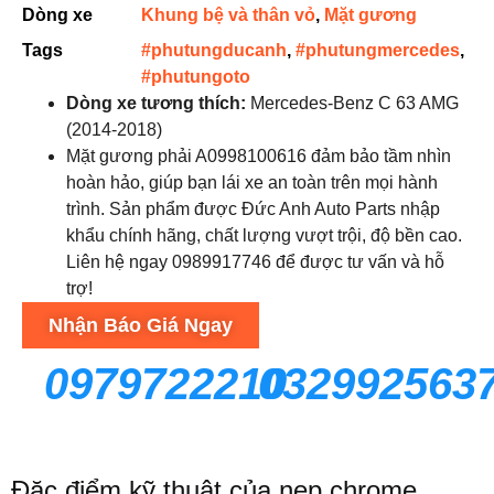
Dòng xe
Khung bệ và thân vỏ
,
Mặt gương
Tags
#phutungducanh
,
#phutungmercedes
,
#phutungoto
Dòng xe tương thích:
Mercedes-Benz C 63 AMG
(2014-2018)
Mặt gương phải A0998100616 đảm bảo tầm nhìn
hoàn hảo, giúp bạn lái xe an toàn trên mọi hành
trình. Sản phẩm được Đức Anh Auto Parts nhập
khẩu chính hãng, chất lượng vượt trội, độ bền cao.
Liên hệ ngay 0989917746 để được tư vấn và hỗ
trợ!
Nhận Báo Giá Ngay
0979722210
032992563
Đặc điểm kỹ thuật của nẹp chrome