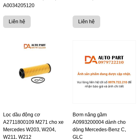
A0034205120
Liên hệ
Liên hệ
Lọc dầu động cơ
Bơm nâng gầm
A2711800109 M271 cho xe
A0993200004 dành cho
Mercedes W203, W204,
dòng Mercedes-Benz C,
W211, W212
GLC