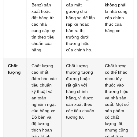
Benz) sản
cấp mặt
không phải
xuất hoặc
gương cho
là nhà cung
đặt hàng từ
hãng xe để lắp
cấp chính
các nhà
ráp xe hoặc
thức của
cung cấp uy
bán ra thị
hãng xe.
tín theo tiêu
trường dưới
chuẩn của
thương hiệu
hãng.
của chính họ.
Chất
Chất lượng
Chất lượng
Chất lượng
lượng
cao nhất,
thường tương
có thể khác
đảm bảo các
đương hoặc
nhau tùy
tiêu chuẩn
rất gần với
thuộc vào
kỹ thuật và
hàng chính
thương hiệu
an toàn
hãng, vì được
và nhà sản
nghiêm ngặt
sản xuất theo
xuất. Một số
của hãng xe.
các tiêu chuẩn
sản phẩm
Độ bền và
tương tự.
có chất
độ tương
lượng tốt,
thích hoàn
nhưng cũng
hảo. Hình
có những