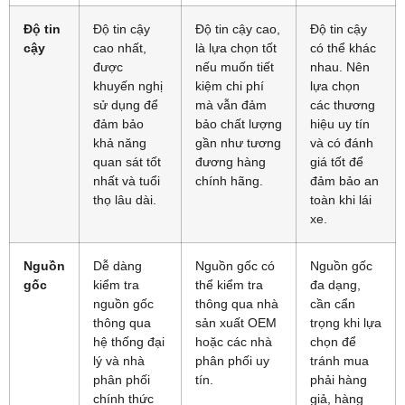
Độ tin
Độ tin cậy
Độ tin cậy cao,
Độ tin cậy
cậy
cao nhất,
là lựa chọn tốt
có thể khác
được
nếu muốn tiết
nhau. Nên
khuyến nghị
kiệm chi phí
lựa chọn
sử dụng để
mà vẫn đảm
các thương
đảm bảo
bảo chất lượng
hiệu uy tín
khả năng
gần như tương
và có đánh
quan sát tốt
đương hàng
giá tốt để
nhất và tuổi
chính hãng.
đảm bảo an
thọ lâu dài.
toàn khi lái
xe.
Nguồn
Dễ dàng
Nguồn gốc có
Nguồn gốc
gốc
kiểm tra
thể kiểm tra
đa dạng,
nguồn gốc
thông qua nhà
cần cẩn
thông qua
sản xuất OEM
trọng khi lựa
hệ thống đại
hoặc các nhà
chọn để
lý và nhà
phân phối uy
tránh mua
phân phối
tín.
phải hàng
chính thức
giả, hàng