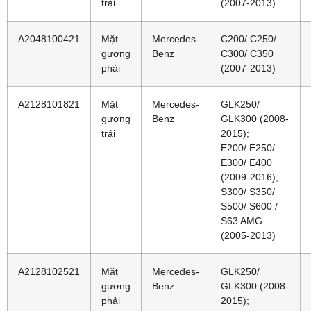
trái
(2007-2013)
A2048100421
Mặt
Mercedes-
C200/ C250/
gương
Benz
C300/ C350
phải
(2007-2013)
A2128101821
Mặt
Mercedes-
GLK250/
gương
Benz
GLK300 (2008-
trái
2015);
E200/ E250/
E300/ E400
(2009-2016);
S300/ S350/
S500/ S600 /
S63 AMG
(2005-2013)
A2128102521
Mặt
Mercedes-
GLK250/
gương
Benz
GLK300 (2008-
phải
2015);