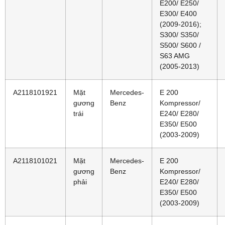
E200/ E250/
E300/ E400
(2009-2016);
S300/ S350/
S500/ S600 /
S63 AMG
(2005-2013)
A2118101921
Mặt
Mercedes-
E 200
gương
Benz
Kompressor/
trái
E240/ E280/
E350/ E500
(2003-2009)
A2118101021
Mặt
Mercedes-
E 200
gương
Benz
Kompressor/
phải
E240/ E280/
E350/ E500
(2003-2009)