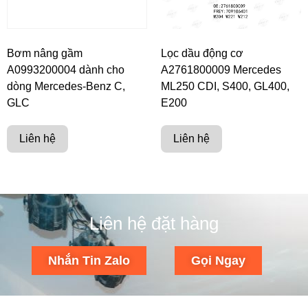
Bơm nâng gầm
Lọc dầu động cơ
A0993200004 dành cho
A2761800009 Mercedes
dòng Mercedes-Benz C,
ML250 CDI, S400, GL400,
GLC
E200
Liên hệ
Liên hệ
Liên hệ đặt hàng
Nhắn Tin Zalo
Gọi Ngay