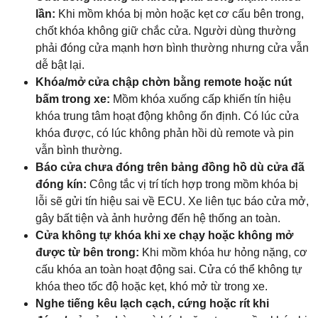
lần:
Khi mồm khóa bị mòn hoặc kẹt cơ cấu bên trong,
chốt khóa không giữ chắc cửa. Người dùng thường
phải đóng cửa mạnh hơn bình thường nhưng cửa vẫn
dễ bật lại.
Khóa/mở cửa chập chờn bằng remote hoặc nút
bấm trong xe:
Mồm khóa xuống cấp khiến tín hiệu
khóa trung tâm hoạt động không ổn định. Có lúc cửa
khóa được, có lúc không phản hồi dù remote và pin
vẫn bình thường.
Báo cửa chưa đóng trên bảng đồng hồ dù cửa đã
đóng kín:
Công tắc vị trí tích hợp trong mồm khóa bị
lỗi sẽ gửi tín hiệu sai về ECU. Xe liên tục báo cửa mở,
gây bất tiện và ảnh hưởng đến hệ thống an toàn.
Cửa không tự khóa khi xe chạy hoặc không mở
được từ bên trong:
Khi mồm khóa hư hỏng nặng, cơ
cấu khóa an toàn hoạt động sai. Cửa có thể không tự
khóa theo tốc độ hoặc kẹt, khó mở từ trong xe.
Nghe tiếng kêu lạch cạch, cứng hoặc rít khi