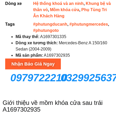
Dòng xe
Hệ thống khoá và an ninh
,
Khung bệ và
thân vỏ
,
Mồm khóa cửa
,
Phụ Tùng Tri
Ân Khách Hàng
Tags
#phutungducanh
,
#phutungmercedes
,
#phutungoto
Mã thay thế:
A1697301335
Dòng xe tương thích:
Mercedes-Benz A 150/160
Sedan (2004-2009)
Mã sản phẩm:
A1697302935
Nhận Báo Giá Ngay
0979722210
032992563
Giới thiệu về mồm khóa cửa sau trái
A1697302935