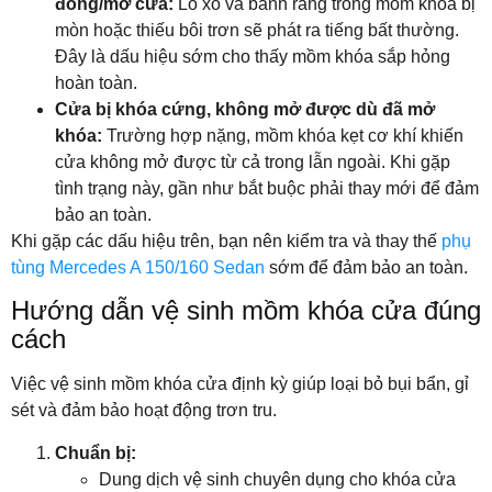
đóng/mở cửa:
Lò xo và bánh răng trong mồm khóa bị
mòn hoặc thiếu bôi trơn sẽ phát ra tiếng bất thường.
Đây là dấu hiệu sớm cho thấy mồm khóa sắp hỏng
hoàn toàn.
Cửa bị khóa cứng, không mở được dù đã mở
khóa:
Trường hợp nặng, mồm khóa kẹt cơ khí khiến
cửa không mở được từ cả trong lẫn ngoài. Khi gặp
tình trạng này, gần như bắt buộc phải thay mới để đảm
bảo an toàn.
Khi gặp các dấu hiệu trên, bạn nên kiểm tra và thay thế
phụ
tùng Mercedes A 150/160 Sedan
sớm để đảm bảo an toàn.
Hướng dẫn vệ sinh mồm khóa cửa đúng
cách
Việc vệ sinh mồm khóa cửa định kỳ giúp loại bỏ bụi bẩn, gỉ
sét và đảm bảo hoạt động trơn tru.
Chuẩn bị:
Dung dịch vệ sinh chuyên dụng cho khóa cửa