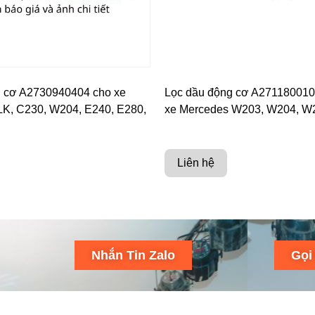
g cơ A2730940404 cho xe
Lọc dầu động cơ A27118001
K, C230, W204, E240, E280,
xe Mercedes W203, W204, W
Liên hệ
Nhắn Tin Zalo
Gọi