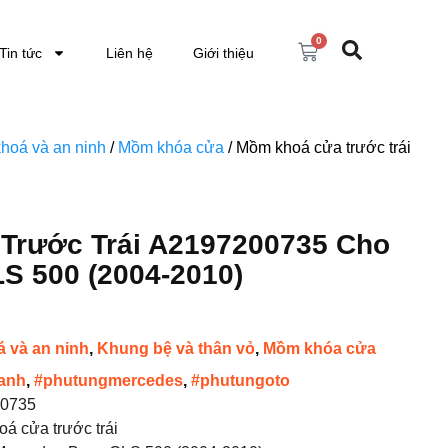
0
Tin tức
Liên hệ
Giới thiệu
hoá và an ninh
/
Mồm khóa cửa
/ Mồm khoá cửa trước trái
Trước Trái A2197200735 Cho
S 500 (2004-2010)
 và an ninh
,
Khung bệ và thân vỏ
,
Mồm khóa cửa
anh
,
#phutungmercedes
,
#phutungoto
0735
á cửa trước trái