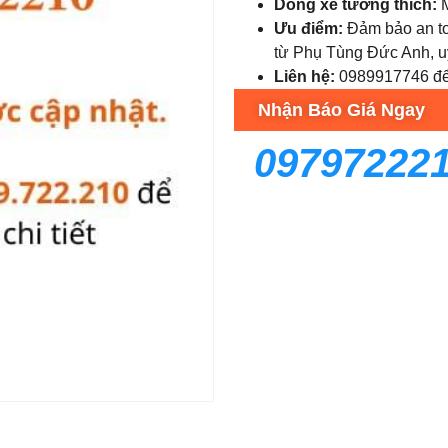
Dòng xe tương thích:
M
Ưu điểm:
Đảm bảo an to
từ Phụ Tùng Đức Anh, uy
Liên hệ:
0989917746 để đ
Nhận Báo Giá Ngay
09797222