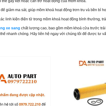
ó thể gây kẹt hoặc cản trở hoạt động của mồm khoá.
 để giảm ma sát, giúp mồm khoá hoạt động trơn tru và bền bỉ h
các linh kiện điện tử trong mồm khoá hoạt động bình thường, tr
ùng xe sang
chất lượng cao, bao gồm mồm khoá cửa trước trá
thế nhanh chóng. Hãy liên hệ ngay với chúng tôi để được tư vấn