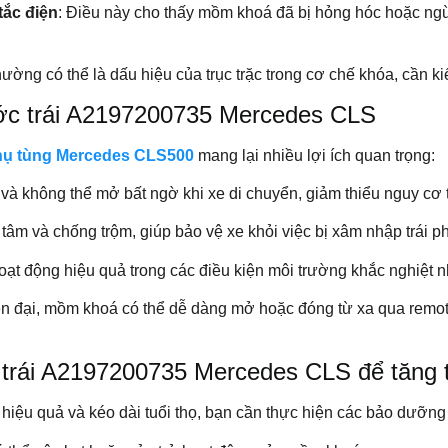
ắc điện
: Điều này cho thấy mồm khoá đã bị hỏng hóc hoặc n
hường có thể là dấu hiệu của trục trặc trong cơ chế khóa, cần ki
ước trái A2197200735 Mercedes CLS
hụ tùng Mercedes CLS500
mang lại nhiều lợi ích quan trọng:
và không thể mở bất ngờ khi xe di chuyển, giảm thiểu nguy cơ t
 tâm và chống trộm, giúp bảo vệ xe khỏi việc bị xâm nhập trái p
hoạt động hiệu quả trong các điều kiện môi trường khắc nghiệt 
ện đại, mồm khoá có thể dễ dàng mở hoặc đóng từ xa qua remot
rái A2197200735 Mercedes CLS để tăng tu
iệu quả và kéo dài tuổi thọ, bạn cần thực hiện các bảo dưỡng