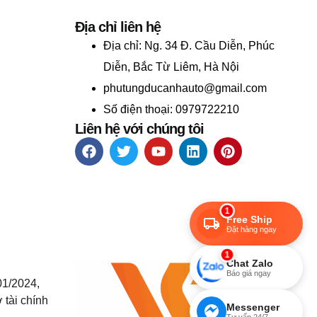
Địa chỉ liên hệ
Địa chỉ:
Ng. 34 Đ. Cầu Diễn, Phúc
Diễn, Bắc Từ Liêm, Hà Nội
phutungducanhauto@gmail.com
Số điện thoại: 0979722210
Liên hệ với chúng tôi
1
Free Ship
Đặt hàng ngay
1
Chat Zalo
Báo giá ngay
01/2024,
 tài chính
Messenger
Tư vấn 24/7