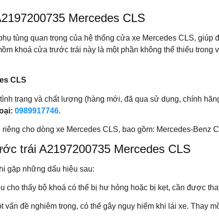
 A2197200735 Mercedes CLS
 phụ tùng quan trọng của hệ thống cửa xe Mercedes CLS, giúp
 mồm khoá cửa trước trái này là một phần không thể thiếu trong 
des CLS
nh trạng và chất lượng (hàng mới, đã qua sử dụng, chính hãng
oại:
0989917746
.
h riêng cho dòng xe Mercedes CLS, bao gồm: Mercedes-Benz 
rước trái A2197200735 Mercedes CLS
hi gặp những dấu hiệu sau:
ệu cho thấy bộ khoá có thể bị hư hỏng hoặc bị kẹt, cần được tha
ột vấn đề nghiêm trọng, có thể gây nguy hiểm khi lái xe. Thay m