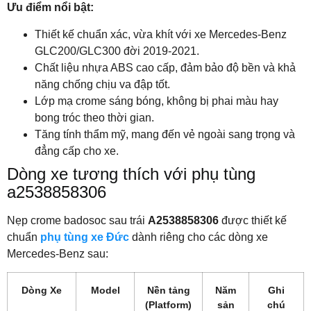
Ưu điểm nổi bật:
Thiết kế chuẩn xác, vừa khít với xe Mercedes-Benz
GLC200/GLC300 đời 2019-2021.
Chất liệu nhựa ABS cao cấp, đảm bảo độ bền và khả
năng chống chịu va đập tốt.
Lớp mạ crome sáng bóng, không bị phai màu hay
bong tróc theo thời gian.
Tăng tính thẩm mỹ, mang đến vẻ ngoài sang trọng và
đẳng cấp cho xe.
Dòng xe tương thích với phụ tùng
a2538858306
Nẹp crome badosoc sau trái
A2538858306
được thiết kế
chuẩn
phụ tùng xe Đức
dành riêng cho các dòng xe
Mercedes-Benz sau:
Dòng Xe
Model
Nền tảng
Năm
Ghi
(Platform)
sản
chú