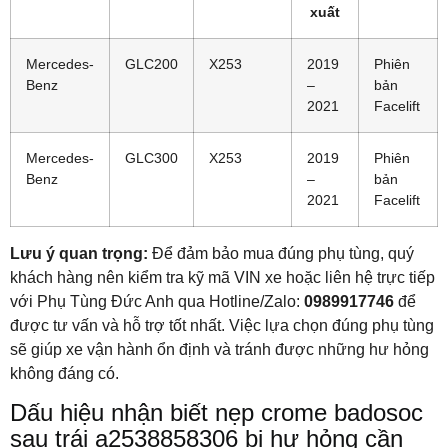
xuất
Mercedes-
GLC200
X253
2019
Phiên
Benz
–
bản
2021
Facelift
Mercedes-
GLC300
X253
2019
Phiên
Benz
–
bản
2021
Facelift
Lưu ý quan trọng:
Để đảm bảo mua đúng phụ tùng, quý
khách hàng nên kiểm tra kỹ mã VIN xe hoặc liên hệ trực tiếp
với Phụ Tùng Đức Anh qua Hotline/Zalo:
0989917746
để
được tư vấn và hỗ trợ tốt nhất. Việc lựa chọn đúng phụ tùng
sẽ giúp xe vận hành ổn định và tránh được những hư hỏng
không đáng có.
Dấu hiệu nhận biết nẹp crome badosoc
sau trái a2538858306 bị hư hỏng cần