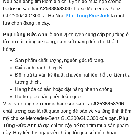
Nếu bạn đang tìm kiếm địa chỉ uy tín để mua nẹp crome
badosoc sau trái
A2538858306
cho xe Mercedes-Benz
GLC200/GLC300 tại Hà Nội,
Phụ Tùng Đức Anh
là một
lựa chọn đáng tin cậy.
Phụ Tùng Đức Anh
là đơn vị chuyên cung cấp phụ tùng ô
tô cho các dòng xe sang, cam kết mang đến cho khách
hàng:
Sản phẩm chất lượng, nguồn gốc rõ ràng.
Giá
cạnh tranh, hợp lý.
Đội ngũ tư vấn kỹ thuật chuyên nghiệp, hỗ trợ kiểm tra
tương thích.
Hàng hóa có sẵn hoặc đặt hàng nhanh chóng.
Hỗ trợ giao hàng trên toàn quốc.
Việc sử dụng nẹp crome badosoc sau trái
A2538858306
chất lượng cao là rất quan trọng để bảo vệ và tăng tính thẩm
mỹ cho xe Mercedes-Benz GLC200/GLC300 của bạn.
Phụ
Tùng Đức Anh
là địa chỉ tin cậy để bạn tìm mua sản phẩm
này. Hãy liên hệ ngay với chúng tôi qua số điện thoại