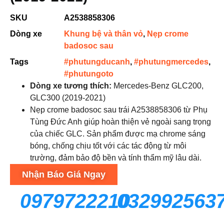
SKU
A2538858306
Dòng xe
Khung bệ và thân vỏ
,
Nẹp crome
badosoc sau
Tags
#phutungducanh
,
#phutungmercedes
,
#phutungoto
Dòng xe tương thích:
Mercedes-Benz GLC200,
GLC300 (2019-2021)
Nẹp crome badosoc sau trái A2538858306 từ Phụ
Tùng Đức Anh giúp hoàn thiện vẻ ngoài sang trọng
của chiếc GLC. Sản phẩm được mạ chrome sáng
bóng, chống chịu tốt với các tác động từ môi
trường, đảm bảo độ bền và tính thẩm mỹ lâu dài.
Nhận Báo Giá Ngay
0979722210
032992563