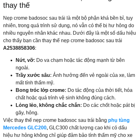
thay thế
Nẹp crome badosoc sau trái là một bộ phận khá bền bỉ, tuy
nhiên, trong quá trình sử dụng, nó vẫn có thể bị hư hỏng do
nhiều nguyên nhân khác nhau. Dưới đây là một số dấu hiệu
cho thấy bạn cần thay thế nẹp crome badosoc sau trái
A2538858306
:
Nứt, vỡ:
Do va chạm hoặc tác động mạnh từ bên
ngoài.
Trầy xước sâu:
Ảnh hưởng đến vẻ ngoài của xe, làm
mất tính thẩm mỹ.
Bong tróc lớp crome:
Do tác động của thời tiết, hóa
chất hoặc quá trình vệ sinh không đúng cách.
Lỏng lẻo, không chắc chắn:
Do các chốt hoặc pát bị
gãy, hỏng.
Việc thay thế nẹp crome badosoc sau trái bằng
phụ tùng
Mercedes GLC200
,
GLC300 chất lượng cao khi có dấu
hiệu hư hỏng không chỉ giúp đảm bảo tính thẩm mỹ cho xe