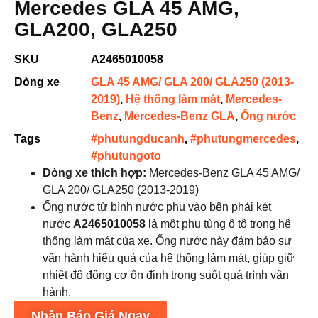
Mercedes GLA 45 AMG,
GLA200, GLA250
SKU
A2465010058
Dòng xe
GLA 45 AMG/ GLA 200/ GLA250 (2013-
2019)
,
Hệ thống làm mát
,
Mercedes-
Benz
,
Mercedes-Benz GLA
,
Ống nước
Tags
#phutungducanh
,
#phutungmercedes
,
#phutungoto
Dòng xe thích hợp:
Mercedes-Benz GLA 45 AMG/
GLA 200/ GLA250 (2013-2019)
Ống nước từ bình nước phụ vào bên phải két
nước
A2465010058
là một phụ tùng ô tô trong hệ
thống làm mát của xe. Ống nước này đảm bảo sự
vận hành hiệu quả của hệ thống làm mát, giúp giữ
nhiệt độ động cơ ổn định trong suốt quá trình vận
hành.
Nhận Báo Giá Ngay