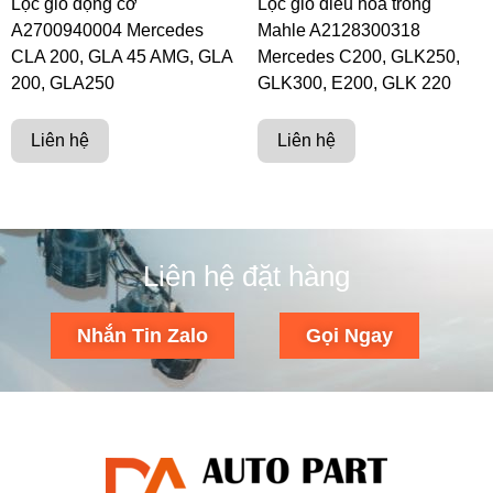
Lọc gió động cơ
Lọc gió điều hoà trong
A2700940004 Mercedes
Mahle A2128300318
CLA 200, GLA 45 AMG, GLA
Mercedes C200, GLK250,
200, GLA250
GLK300, E200, GLK 220
Liên hệ
Liên hệ
Liên hệ đặt hàng
Nhắn Tin Zalo
Gọi Ngay