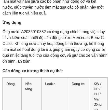
làm mát và nằm giữa các bộ phận như động cơ và két
nước, giúp truyền nước làm mát qua các bộ phận này một
cách liên tục và hiệu quả.
Ứng dụng
Ống nước A2035010882 có ứng dụng chính trong việc duy
trì và kiểm soát nhiệt độ của động cơ xe Mercedes-Benz C-
Class. Khi ống nước này hoạt động bình thường, hệ thống
làm mát sẽ hoạt động tối ưu, giúp giảm nguy cơ động cơ bị
quá nhiệt, tăng tuổi thọ của động cơ, và giữ cho xe vận hành
ổn định, an toàn.
Các dòng xe tương thích cụ thể:
Dòng
Nền
Loạixe
Dòng xe
KW /
tảng
HP /
CC /
Mã
động
cơ