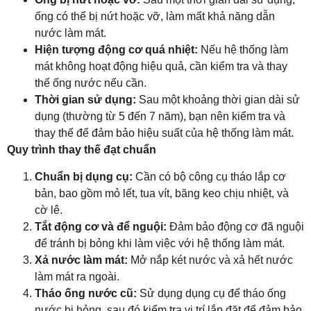
ống có thể bị nứt hoặc vỡ, làm mất khả năng dẫn
nước làm mát.
Hiện tượng động cơ quá nhiệt:
Nếu hệ thống làm
mát không hoạt động hiệu quả, cần kiểm tra và thay
thế ống nước nếu cần.
Thời gian sử dụng:
Sau một khoảng thời gian dài sử
dụng (thường từ 5 đến 7 năm), bạn nên kiểm tra và
thay thế để đảm bảo hiệu suất của hệ thống làm mát.
Quy trình thay thế đạt chuẩn
Chuẩn bị dụng cụ:
Cần có bộ công cụ tháo lắp cơ
bản, bao gồm mỏ lết, tua vít, băng keo chịu nhiệt, và
cờ lê.
Tắt động cơ và để nguội:
Đảm bảo động cơ đã nguội
để tránh bị bỏng khi làm việc với hệ thống làm mát.
Xả nước làm mát:
Mở nắp két nước và xả hết nước
làm mát ra ngoài.
Tháo ống nước cũ:
Sử dụng dụng cụ để tháo ống
nước bị hỏng, sau đó kiểm tra vị trí lắp đặt để đảm bảo