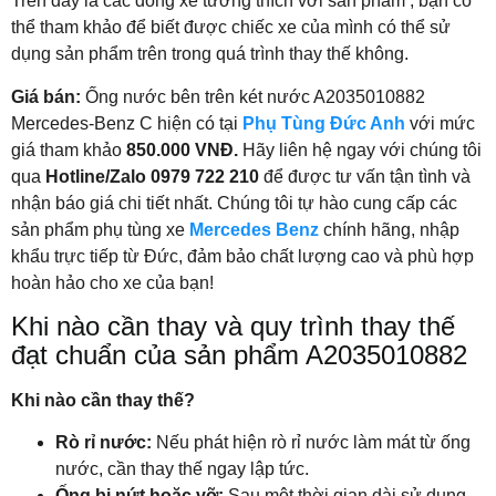
Trên đây là các dòng xe tương thích với sản phẩm , bạn có
thể tham khảo để biết được chiếc xe của mình có thể sử
dụng sản phẩm trên trong quá trình thay thế không.
Giá bán:
Ống nước bên trên két nước A2035010882
Mercedes-Benz C hiện có tại
Phụ Tùng Đức Anh
với mức
giá tham khảo
850.000 VNĐ.
Hãy liên hệ ngay với chúng tôi
qua
Hotline/Zalo 0979 722 210
để được tư vấn tận tình và
nhận báo giá chi tiết nhất. Chúng tôi tự hào cung cấp các
sản phẩm phụ tùng xe
Mercedes Benz
chính hãng, nhập
khẩu trực tiếp từ Đức, đảm bảo chất lượng cao và phù hợp
hoàn hảo cho xe của bạn!
Khi nào cần thay và quy trình thay thế
đạt chuẩn của sản phẩm A2035010882
Khi nào cần thay thế?
Rò rỉ nước:
Nếu phát hiện rò rỉ nước làm mát từ ống
nước, cần thay thế ngay lập tức.
Ống bị nứt hoặc vỡ:
Sau một thời gian dài sử dụng,