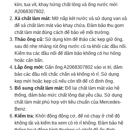
kìm, tua vít, khay hứng chất lỏng và ống nước mới
A2068307802.
Xả chất làm mát:
Mở nắp két nước và sử dụng van xả
để xả chất làm mát vào khay chứa. Đảm bảo thu gom
chất làm mát đúng cách để bảo vệ môi trường.
Tháo ống cũ:
Sử dụng kìm để tháo các kẹp giữ ống,
sau đó nhẹ nhàng rút ống nước cũ ra khỏi các đầu nối.
Kiểm tra các đầu nối để đảm bảo không có hư hỏng
hoặc cặn bẩn.
Lắp ống mới:
Gắn ống A2068307802 vào vị trí, đảm
bảo các đầu nối chắc chắn và không rò rỉ. Sử dụng
kẹp mới hoặc kẹp cũ nếu còn tốt để cố định ống.
Bổ sung chất làm mát:
Đổ lại chất làm mát vào hệ
thống, đảm bảo mức chất lỏng đạt yêu cầu. Sử dụng
chất làm mát phù hợp với tiêu chuẩn của Mercedes-
Benz.
Kiểm tra:
Khởi động động cơ, để nó chạy ở chế độ
không tải và kiểm tra xem có rò rỉ không. Đảm bảo hệ
thống hoạt động bình thường và nhiệt độ ổn định.