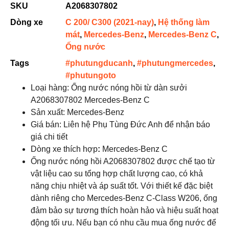
SKU
A2068307802
Dòng xe
C 200/ C300 (2021-nay)
,
Hệ thống làm
mát
,
Mercedes-Benz
,
Mercedes-Benz C
,
Ống nước
Tags
#phutungducanh
,
#phutungmercedes
,
#phutungoto
Loại hàng: Ống nước nóng hồi từ dàn sưởi
A2068307802 Mercedes-Benz C
Sản xuất: Mercedes-Benz
Giá bán: Liên hệ Phụ Tùng Đức Anh để nhận báo
giá chi tiết
Dòng xe thích hợp
:
Mercedes-Benz C
Ống nước nóng hồi A2068307802 được chế tạo từ
vật liệu cao su tổng hợp chất lượng cao, có khả
năng chịu nhiệt và áp suất tốt. Với thiết kế đặc biệt
dành riêng cho Mercedes-Benz C-Class W206, ống
đảm bảo sự tương thích hoàn hảo và hiệu suất hoạt
động tối ưu. Nếu bạn có nhu cầu mua ống nước để