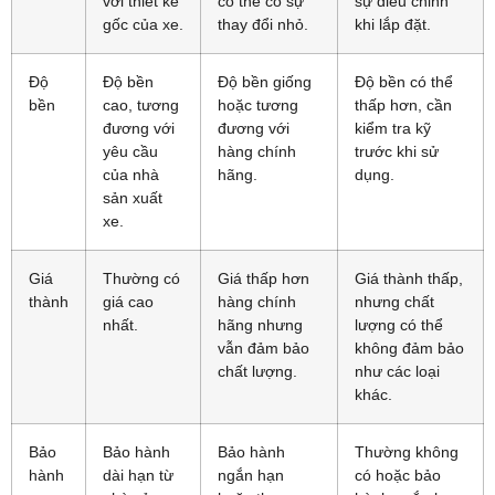
với thiết kế
có thể có sự
sự điều chỉnh
gốc của xe.
thay đổi nhỏ.
khi lắp đặt.
Độ
Độ bền
Độ bền giống
Độ bền có thể
bền
cao, tương
hoặc tương
thấp hơn, cần
đương với
đương với
kiểm tra kỹ
yêu cầu
hàng chính
trước khi sử
của nhà
hãng.
dụng.
sản xuất
xe.
Giá
Thường có
Giá thấp hơn
Giá thành thấp,
thành
giá cao
hàng chính
nhưng chất
nhất.
hãng nhưng
lượng có thể
vẫn đảm bảo
không đảm bảo
chất lượng.
như các loại
khác.
Bảo
Bảo hành
Bảo hành
Thường không
hành
dài hạn từ
ngắn hạn
có hoặc bảo