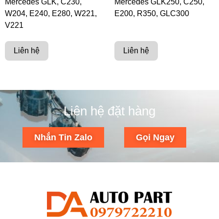
Mercedes GLK, C230,
Mercedes GLK250, C250,
W204, E240, E280, W221,
E200, R350, GLC300
V221
Liên hệ
Liên hệ
Liên hệ đặt hàng
Nhắn Tin Zalo
Gọi Ngay