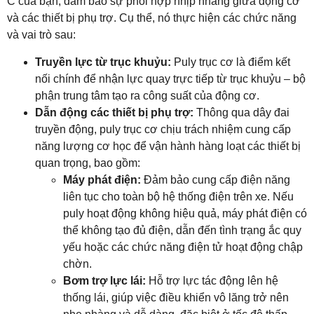
C của bạn, đảm bảo sự phối hợp nhịp nhàng giữa động cơ
và các thiết bị phụ trợ. Cụ thể, nó thực hiện các chức năng
và vai trò sau:
Truyền lực từ trục khuỷu:
Puly trục cơ là điểm kết
nối chính để nhận lực quay trực tiếp từ trục khuỷu – bộ
phận trung tâm tạo ra công suất của động cơ.
Dẫn động các thiết bị phụ trợ:
Thông qua dây đai
truyền động, puly trục cơ chịu trách nhiệm cung cấp
năng lượng cơ học để vận hành hàng loạt các thiết bị
quan trọng, bao gồm:
Máy phát điện:
Đảm bảo cung cấp điện năng
liên tục cho toàn bộ hệ thống điện trên xe. Nếu
puly hoạt động không hiệu quả, máy phát điện có
thể không tạo đủ điện, dẫn đến tình trạng ắc quy
yếu hoặc các chức năng điện tử hoạt động chập
chờn.
Bơm trợ lực lái:
Hỗ trợ lực tác động lên hệ
thống lái, giúp việc điều khiển vô lăng trở nên