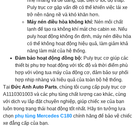
nhẹ nhàng và dễ dàng, đặc biệt ở tốc độ thấp.
Puly trục cơ gặp vấn đề có thể khiến việc lái xe
trở nên nặng nề và khó khăn hơn.
Máy nén điều hòa không khí:
Nén môi chất
lạnh để tạo ra không khí mát cho cabin xe. Nếu
puly hoạt động không ổn định, máy nén điều hòa
có thể không hoạt động hiệu quả, làm giảm khả
năng làm mát của hệ thống.
Đảm bảo hoạt động đồng bộ:
Puly trục cơ giúp các
thiết bị phụ trợ hoạt động với tốc độ và thời điểm phù
hợp với vòng tua máy của động cơ, đảm bảo sự phối
hợp nhịp nhàng và hiệu quả của toàn bộ hệ thống.
Tại
Đức Anh Auto Parts
, chúng tôi cung cấp puly trục cơ
A1110301003 và các phụ tùng chất lượng cao khác, cùng
với dịch vụ lắp đặt chuyên nghiệp, giúp chiếc xe của bạn
luôn trong trạng thái hoạt động tốt nhất. Hãy tin tưởng lựa
chọn
phụ tùng Mercedes C180
chính hãng để bảo vệ chiếc
xe đẳng cấp của bạn.