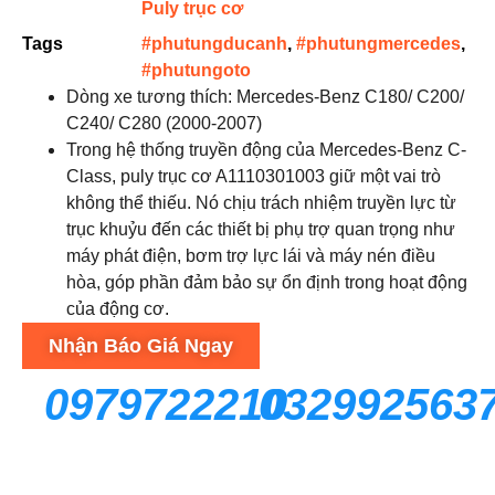
Puly trục cơ
Tags
#phutungducanh
,
#phutungmercedes
,
#phutungoto
Dòng xe tương thích: Mercedes-Benz C180/ C200/
C240/ C280 (2000-2007)
Trong hệ thống truyền động của Mercedes-Benz C-
Class, puly trục cơ A1110301003 giữ một vai trò
không thể thiếu. Nó chịu trách nhiệm truyền lực từ
trục khuỷu đến các thiết bị phụ trợ quan trọng như
máy phát điện, bơm trợ lực lái và máy nén điều
hòa, góp phần đảm bảo sự ổn định trong hoạt động
của động cơ.
Nhận Báo Giá Ngay
0979722210
032992563