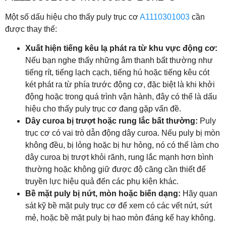
Một số dấu hiệu cho thấy puly trục cơ
A1110301003
cần
được thay thế:
Xuất hiện tiếng kêu lạ phát ra từ khu vực động cơ:
Nếu bạn nghe thấy những âm thanh bất thường như
tiếng rít, tiếng lạch cạch, tiếng hú hoặc tiếng kêu cót
két phát ra từ phía trước động cơ, đặc biệt là khi khởi
động hoặc trong quá trình vận hành, đây có thể là dấu
hiệu cho thấy puly trục cơ đang gặp vấn đề.
Dây curoa bị trượt hoặc rung lắc bất thường:
Puly
trục cơ có vai trò dẫn động dây curoa. Nếu puly bị mòn
không đều, bị lỏng hoặc bị hư hỏng, nó có thể làm cho
dây curoa bị trượt khỏi rãnh, rung lắc mạnh hơn bình
thường hoặc không giữ được độ căng cần thiết để
truyền lực hiệu quả đến các phụ kiện khác.
Bề mặt puly bị nứt, mòn hoặc biến dạng:
Hãy quan
sát kỹ bề mặt puly trục cơ để xem có các vết nứt, sứt
mẻ, hoặc bề mặt puly bị hao mòn đáng kể hay không.