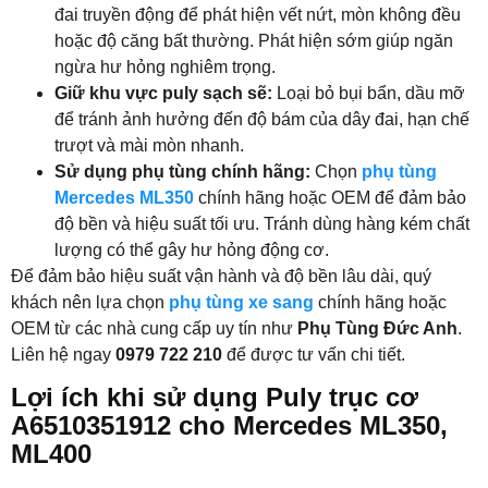
đai truyền động để phát hiện vết nứt, mòn không đều
hoặc độ căng bất thường. Phát hiện sớm giúp ngăn
ngừa hư hỏng nghiêm trọng.
Giữ khu vực puly sạch sẽ:
Loại bỏ bụi bẩn, dầu mỡ
để tránh ảnh hưởng đến độ bám của dây đai, hạn chế
trượt và mài mòn nhanh.
Sử dụng phụ tùng chính hãng:
Chọn
phụ tùng
Mercedes ML350
chính hãng hoặc OEM để đảm bảo
độ bền và hiệu suất tối ưu. Tránh dùng hàng kém chất
lượng có thể gây hư hỏng động cơ.
Để đảm bảo hiệu suất vận hành và độ bền lâu dài, quý
khách nên lựa chọn
phụ tùng xe sang
chính hãng hoặc
OEM từ các nhà cung cấp uy tín như
Phụ Tùng Đức Anh
.
Liên hệ ngay
0979 722 210
để được tư vấn chi tiết.
Lợi ích khi sử dụng Puly trục cơ
A6510351912 cho Mercedes ML350,
ML400