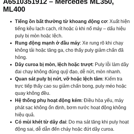
A6510351912 – Mercedes ML350,
ML400
Tiếng ồn bất thường từ khoang động cơ
: Xuất hiện
tiếng kêu lạch cạch, rít hoặc ù khi nổ máy – dấu hiệu
puly bị mòn hoặc lệch.
Rung động mạnh ở đầu máy
: Xe rung rõ khi chạy
không tải hoặc tăng ga, cho thấy puly giảm chấn đã
hỏng.
Dây curoa bị mòn, lệch hoặc trượt
: Puly lỗi làm dây
đai chạy không đúng quỹ đạo, dễ nứt, mòn nhanh.
Quan sát puly bị nứt, vỡ hoặc lệch tâm
: Kiểm tra
trực tiếp thấy cao su giảm chấn bong, puly méo hoặc
quay không đều.
Hệ thống phụ hoạt động kém
: Điều hòa yếu, máy
phát sạc không ổn định, bơm nước hoạt động không
hiệu quả.
Có mùi khét từ dây đai
: Do ma sát tăng khi puly hoạt
động sai, dễ dẫn đến cháy hoặc đứt dây curoa.