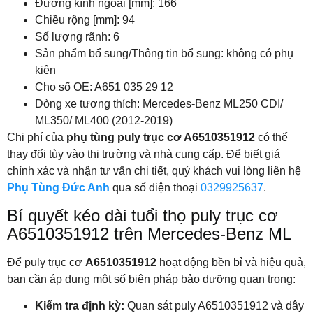
Đường kính ngoài [mm]: 166
Chiều rộng [mm]: 94
Số lượng rãnh: 6
Sản phẩm bổ sung/Thông tin bổ sung: không có phụ
kiện
Cho số OE: A651 035 29 12
Dòng xe tương thích: Mercedes-Benz ML250 CDI/
ML350/ ML400 (2012-2019)
Chi phí của
phụ tùng puly trục cơ
A6510351912
có thể
thay đổi tùy vào thị trường và nhà cung cấp. Để biết giá
chính xác và nhận tư vấn chi tiết, quý khách vui lòng liên hệ
Phụ Tùng Đức Anh
qua số điện thoại
0329925637
.
Bí quyết kéo dài tuổi thọ puly trục cơ
A6510351912 trên Mercedes-Benz ML
Để puly trục cơ
A6510351912
hoạt động bền bỉ và hiệu quả,
bạn cần áp dụng một số biện pháp bảo dưỡng quan trọng:
Kiểm tra định kỳ:
Quan sát puly A6510351912 và dây