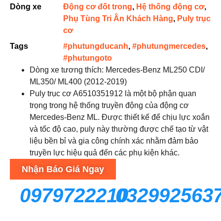
Dòng xe
Động cơ đốt trong
,
Hệ thống động cơ
,
Phụ Tùng Tri Ân Khách Hàng
,
Puly trục
cơ
Tags
#phutungducanh
,
#phutungmercedes
,
#phutungoto
Dòng xe tương thích: Mercedes-Benz ML250 CDI/
ML350/ ML400 (2012-2019)
Puly trục cơ A6510351912 là một bộ phận quan
trọng trong hệ thống truyền động của động cơ
Mercedes-Benz ML. Được thiết kế để chịu lực xoắn
và tốc độ cao, puly này thường được chế tạo từ vật
liệu bền bỉ và gia công chính xác nhằm đảm bảo
truyền lực hiệu quả đến các phụ kiện khác.
Nhận Báo Giá Ngay
0979722210
032992563