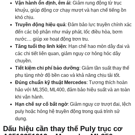
Vận hành ổn định, êm ái
: Giảm rung động từ trục
khuỷu, giúp động cơ chạy mượt và hạn chế tiếng ồn
khó chịu.
Truyền động hiệu quả
: Đảm bảo lực truyền chính xác
đến các bộ phận như máy phát, lốc điều hòa, bơm
nước… giúp xe hoạt động trơn tru.
Tăng tuổi thọ linh kiện
: Hạn chế hao mòn dây đai và
các chi tiết liên quan, giảm nguy cơ hỏng hóc dây
chuyền.
Tiết kiệm chi phí bảo dưỡng
: Giảm tần suất thay thế
phụ tùng nhờ độ bền cao và khả năng chịu tải tốt.
Đúng chuẩn kỹ thuật Mercedes
: Tương thích hoàn
hảo với ML350, ML400, đảm bảo hiệu suất và an toàn
khi vận hành.
Hạn chế sự cố bất ngờ
: Giảm nguy cơ trượt đai, lệch
puly hoặc hỏng hệ truyền động trong quá trình sử
dụng.
Dấu hiệu cần thay thế Puly trục cơ