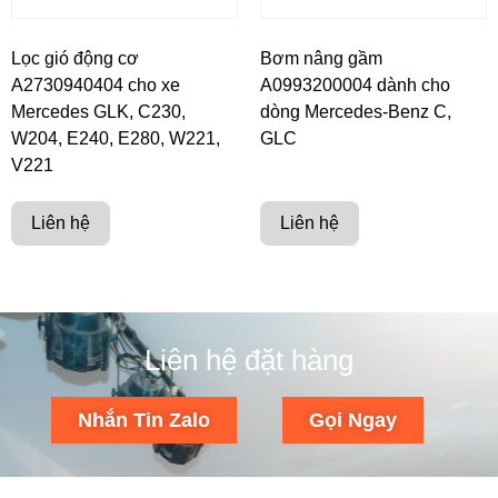
Lọc gió động cơ
Bơm nâng gầm
A2730940404 cho xe
A0993200004 dành cho
Mercedes GLK, C230,
dòng Mercedes-Benz C,
W204, E240, E280, W221,
GLC
V221
Liên hệ
Liên hệ
Liên hệ đặt hàng
Nhắn Tin Zalo
Gọi Ngay