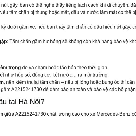
 nứt gãy, bạn có thể nghe thấy tiếng lạch cạch khi di chuyển, đặ
 Nếu tấm chắn bị thủng hoặc mất, dầu và nước làm mát có thể b
nh kỳ dưới gầm xe, nếu bạn thấy tấm chắn có dấu hiệu nứt gãy, 
gập
: Tấm chắn gầm hư hỏng sẽ không còn khả năng bảo vệ kho
iêm trọng
do va chạm hoặc lão hóa theo thời gian.
 tiết như hộp số, động cơ, két nước… ra môi trường.
ầm
, nên kiểm tra lại tấm chắn – nếu bị lỏng hoặc bung ốc thì cần s
hắn gầm A2215241730 để đảm bảo an toàn và bảo vệ các bộ phận
u tại Hà Nội?
gầm giữa A2215241730 chất lượng cao cho xe Mercedes-Benz c