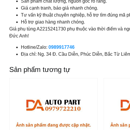
Sản phẩm chất lượng, nguồn gốc rõ ràng.
Giá cạnh tranh, báo giá nhanh chóng.
Tư vấn kỹ thuật chuyên nghiệp, hỗ trợ tìm đúng mã p
Hỗ trợ giao hàng nhanh chóng.
Giá phụ tùng A2215241730 phụ thuộc vào thời điểm và ngu
Đức Anh!
Hotline/Zalo:
0989917746
Địa chỉ: Ng. 34 Đ. Cầu Diễn, Phúc Diễn, Bắc Từ Liê
Sản phẩm tương tự