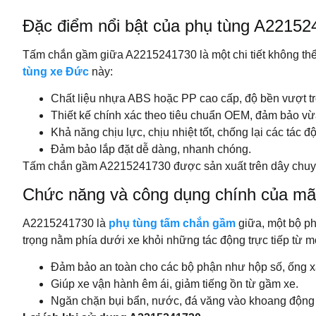
Đặc điểm nổi bật của phụ tùng A2215
Tấm chắn gầm giữa A2215241730 là một chi tiết không thể
tùng xe Đức
này:
Chất liệu nhựa ABS hoặc PP cao cấp, độ bền vượt tr
Thiết kế chính xác theo tiêu chuẩn OEM, đảm bảo vừ
Khả năng chịu lực, chịu nhiệt tốt, chống lại các tác đ
Đảm bảo lắp đặt dễ dàng, nhanh chóng.
Tấm chắn gầm A2215241730 được sản xuất trên dây chuyền 
Chức năng và công dụng chính của m
A2215241730 là
phụ tùng tấm chắn gầm
giữa, một bộ ph
trọng nằm phía dưới xe khỏi những tác động trực tiếp từ m
Đảm bảo an toàn cho các bộ phận như hộp số, ống xả
Giúp xe vận hành êm ái, giảm tiếng ồn từ gầm xe.
Ngăn chặn bụi bẩn, nước, đá văng vào khoang động