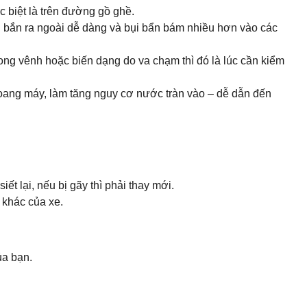
c biệt là trên đường gồ ghề.
ị bắn ra ngoài dễ dàng và bụi bẩn bám nhiều hơn vào các
cong vênh hoặc biến dạng do va chạm thì đó là lúc cần kiểm
ang máy, làm tăng nguy cơ nước tràn vào – dễ dẫn đến
iết lại, nếu bị gãy thì phải thay mới.
 khác của xe.
ủa bạn.