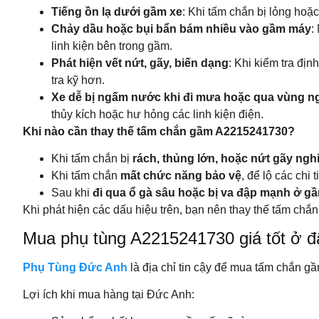
Tiếng ồn lạ dưới gầm xe
: Khi tấm chắn bị lỏng hoặc
Chảy dầu hoặc bụi bẩn bám nhiều vào gầm máy
:
linh kiện bên trong gầm.
Phát hiện vết nứt, gãy, biến dạng
: Khi kiểm tra đị
tra kỹ hơn.
Xe dễ bị ngấm nước khi đi mưa hoặc qua vùng n
thủy kích hoặc hư hỏng các linh kiện điện.
Khi nào cần thay thế tấm chắn gầm A2215241730?
Khi tấm chắn bị
rách, thủng lớn, hoặc nứt gãy ngh
Khi tấm chắn
mất chức năng bảo vệ
, để lộ các chi
Sau khi
đi qua ổ gà sâu hoặc bị va đập mạnh ở g
Khi phát hiện các dấu hiệu trên, bạn nên thay thế tấm c
Mua phụ tùng A2215241730 giá tốt ở đâ
Phụ Tùng Đức Anh
là địa chỉ tin cậy để mua tấm chắn 
Lợi ích khi mua hàng tại Đức Anh: