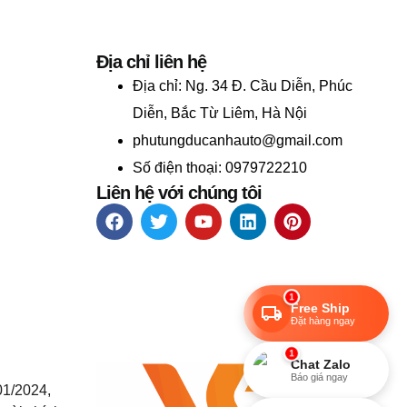
Địa chỉ liên hệ
Địa chỉ:
Ng. 34 Đ. Cầu Diễn, Phúc
Diễn, Bắc Từ Liêm, Hà Nội
phutungducanhauto@gmail.com
Số điện thoại: 0979722210
Liên hệ với chúng tôi
1
Free Ship
Đặt hàng ngay
1
Chat Zalo
Báo giá ngay
01/2024,